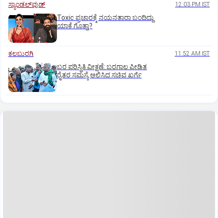
ಸ್ಯಾಂಡಲ್‌ವುಡ್‌
12:03 PM IST
Toxic ಪ್ರಚಾರಕ್ಕೆ ನಯನತಾರಾ ಬಂದಿದ್ದು
ಯಾಕೆ ಗೊತ್ತಾ?
ಕಲಬುರಗಿ
11:52 AM IST
ಬರ ಪರಿಸ್ಥಿತಿ ವೀಕ್ಷಣೆ: ಬರಗಾಲ ಪೀಡಿತ
ರೈತರ ಸಮಸ್ಯೆ ಆಲಿಸಿದ ಸಚಿವ ಖರ್ಗೆ