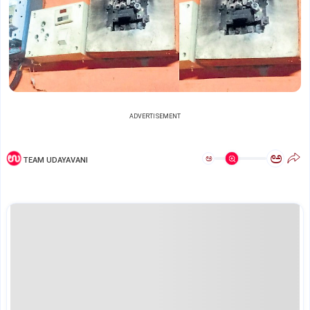
ADVERTISEMENT
ಅ
ಅ
TEAM UDAYAVANI