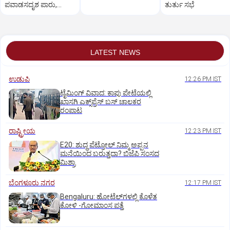
ಪವಾಡಸದೃಶ ಪಾರು,
ತುರ್ತು ಸಭೆ
ಲಕ್ಷಾಂತರ ರೂ. ನಷ್ಟ!
LATEST NEWS
ಉಡುಪಿ
12:26 PM IST
ಟೈಮಿಂಗ್‌ ವಿವಾದ: ಕಾಪು ಪೇಟೆಯಲ್ಲಿ
ಖಾಸಗಿ ಎಕ್ಸ್‌ಪ್ರೆಸ್ ಬಸ್‌ ಚಾಲಕರ
ರಂಪಾಟ
ರಾಷ್ಟ್ರೀಯ
12:23 PM IST
E20: ಶುದ್ಧ ಪೆಟ್ರೋಲ್ ನಿಮ್ಮ ಅಪ್ಪನ
ಮನೆಯಿಂದ ಬರುತ್ತದಾ? ಬಿಜೆಪಿ ಸಂಸದ
ಮಿಶ್ರಾ
ಬೆಂಗಳೂರು ನಗರ
12:17 PM IST
Bengaluru: ಹೋಟೆಲ್‌ಗ‌ಳಲ್ಲಿ ಕೊಳೆತ
ಕೋಳಿ -ಗೋಮಾಂಸ ಪತ್ತೆ