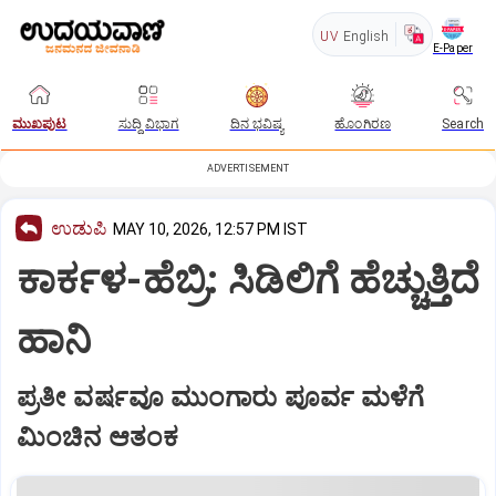
UV
English
E-Paper
ಮುಖಪುಟ
ಸುದ್ದಿ ವಿಭಾಗ
ದಿನ ಭವಿಷ್ಯ
ಹೊಂಗಿರಣ
Search
ADVERTISEMENT
ಉಡುಪಿ
MAY 10, 2026, 12:57 PM IST
ಕಾರ್ಕಳ-ಹೆಬ್ರಿ: ಸಿಡಿಲಿಗೆ ಹೆಚ್ಚುತ್ತಿದೆ
ಹಾನಿ
ಪ್ರತೀ ವರ್ಷವೂ ಮುಂಗಾರು ಪೂರ್ವ ಮಳೆಗೆ
ಮಿಂಚಿನ ಆತಂಕ