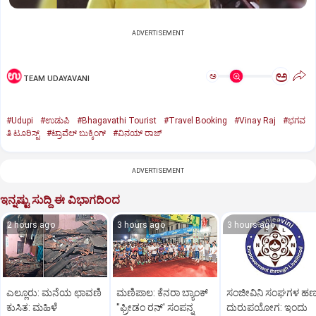
ADVERTISEMENT
ಅ
ಅ
TEAM UDAYAVANI
#Udupi
#ಉಡುಪಿ
#Bhagavathi Tourist
#Travel Booking
#Vinay Raj
#ಭಗವ
ತಿ ಟೂರಿಸ್ಟ್
#ಟ್ರಾವೆಲ್ ಬುಕ್ಕಿಂಗ್
#ವಿನಯ್ ರಾಜ್
ADVERTISEMENT
ಇನ್ನಷ್ಟು ಸುದ್ದಿ ಈ ವಿಭಾಗದಿಂದ
2 hours ago
3 hours ago
3 hours ago
ಎಲ್ಲೂರು: ಮನೆಯ ಛಾವಣಿ
ಮಣಿಪಾಲ: ಕೆನರಾ ಬ್ಯಾಂಕ್‌
ಸಂಜೀವಿನಿ ಸಂಘಗಳ ಹ
ಕುಸಿತ: ಮಹಿಳೆ
"ಫ್ರೀಡಂ ರನ್‌' ಸಂಪನ್ನ
ದುರುಪಯೋಗ: ಇಂದು