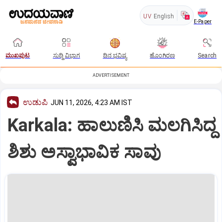
UV
English
E-Paper
ಮುಖಪುಟ
ಸುದ್ದಿ ವಿಭಾಗ
ದಿನ ಭವಿಷ್ಯ
ಹೊಂಗಿರಣ
Search
ADVERTISEMENT
ಉಡುಪಿ
JUN 11, 2026, 4:23 AM IST
Karkala: ಹಾಲುಣಿಸಿ ಮಲಗಿಸಿದ್ದ
ಶಿಶು ಅಸ್ವಾಭಾವಿಕ ಸಾವು