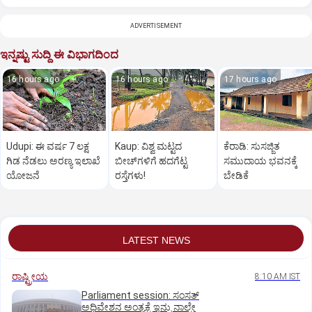
ADVERTISEMENT
ಇನ್ನಷ್ಟು ಸುದ್ದಿ ಈ ವಿಭಾಗದಿಂದ
16 hours ago
16 hours ago
17 hours ago
Udupi: ಈ ವರ್ಷ 7 ಲಕ್ಷ
Kaup: ವಿಶ್ವ ಮಟ್ಟದ
ಕೆರಾಡಿ: ಸುಸಜ್ಜಿತ
ಗಿಡ ನೆಡಲು ಅರಣ್ಯ ಇಲಾಖೆ
ಬೀಚ್‌ಗಳಿಗೆ ಹದಗೆಟ್ಟ
ಸಮುದಾಯ ಭವನಕ್ಕೆ
ಯೋಜನೆ
ರಸ್ತೆಗಳು!
ಬೇಡಿಕೆ
LATEST NEWS
ರಾಷ್ಟ್ರೀಯ
8:10 AM IST
Parliament session: ಸಂಸತ್‌
ಅಧಿವೇಶನ ಅಂತ್ಯಕ್ಕೆ ಇನ್ನು ನಾಲ್ಕೇ