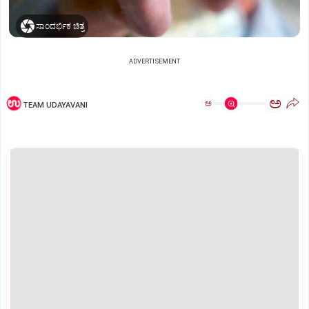
ಸಾಂದರ್ಭಿಕ ಚಿತ್ರ
ADVERTISEMENT
ಅ
ಅ
TEAM UDAYAVANI