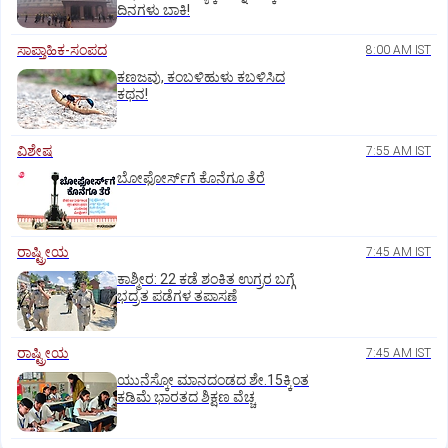
ದಿನಗಳು ಬಾಕಿ!
ಸಾಪ್ತಾಹಿಕ-ಸಂಪದ
8:00 AM IST
ಕಣಜವು, ಕಂಬಳಿಹುಳು ಕಬಳಿಸಿದ
ಕಥನ!
ವಿಶೇಷ
7:55 AM IST
ಬೋಫೋರ್ಸ್‌ಗೆ ಕೊನೆಗೂ ತೆರೆ
ರಾಷ್ಟ್ರೀಯ
7:45 AM IST
ಕಾಶ್ಮೀರ: 22 ಕಡೆ ಶಂಕಿತ ಉಗ್ರರ ಬಗ್ಗೆ
ಭದ್ರತ ಪಡೆಗಳ ತಪಾಸಣೆ
ರಾಷ್ಟ್ರೀಯ
7:45 AM IST
ಯುನೆಸ್ಕೋ ಮಾನದಂಡದ ಶೇ.15ಕ್ಕಿಂತ
ಕಡಿಮೆ ಭಾರತದ ಶಿಕ್ಷಣ ವೆಚ್ಚ