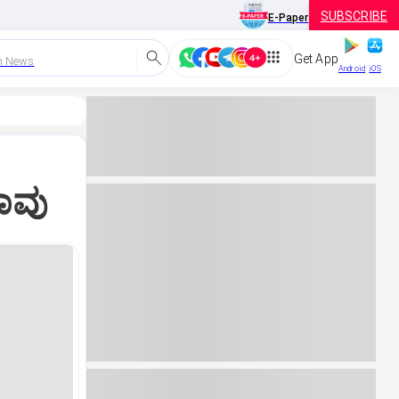
SUBSCRIBE
E-Paper
Get App
h News
Android
iOS
ಸಾವು