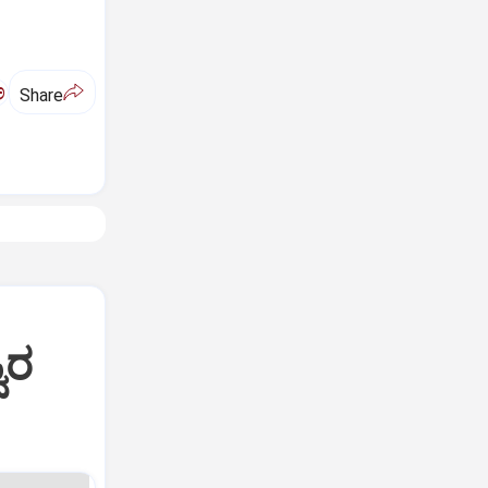
ಅ
Share
ವರ