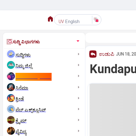
English
UV
ಸುದ್ದಿ ವಿಭಾಗಗಳು
ಉಡುಪಿ
JUN 18, 2
ಸುದ್ದಿಗಳು
Kundapur:
ನಿಮ್ಮ ಜಿಲ್ಲೆ
ಕಾಮನ್‌ ವೆಲ್ತ್‌ ಗೇಮ್ಸ್‌
ಸಿನೆಮಾ
ಕ್ರೀಡೆ
ವೆಬ್ ಎಕ್ಸ್‌ಕ್ಲೂಸಿವ್
ಕ್ರೈಮ್
ವೈವಿಧ್ಯ