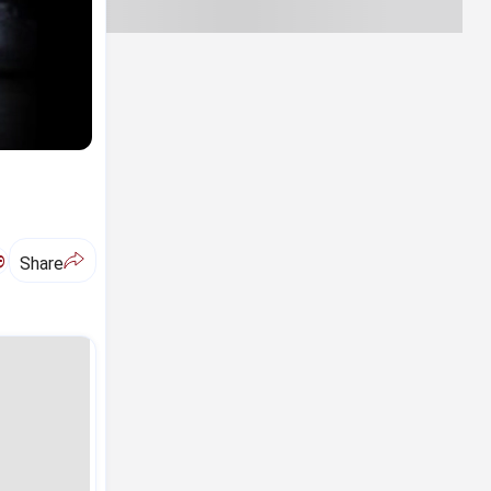
ಅ
Share