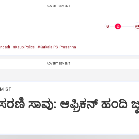
ADVERTISEMENT
ಅ
ngadi
#Kaup Police
#Karkala PSI Prasanna
ADVERTISEMENT
AM IST
ರಣಿ ಸಾವು: ಆಫ್ರಿಕನ್‌ ಹಂದಿ ಜ್