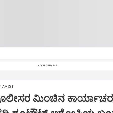
ADVERTISEMENT
34 AM IST
ಪೊಲೀಸರ ಮಿಂಚಿನ ಕಾರ್ಯಾಚರಣ