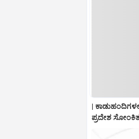
| ಕಾಡುಹಂದಿಗಳಲ್
ಪ್ರದೇಶ ಸೋಂಕ