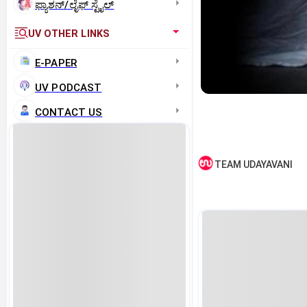
ಫ್ಯಾಶನ್/ಲೈಫ್‌ ಸ್ಟೈಲ್
UV OTHER LINKS
E-PAPER
UV PODCAST
CONTACT US
TEAM UDAYAVANI