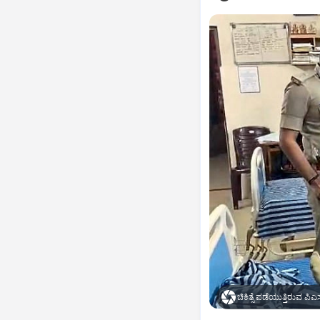
ಚಿಕಿತ್ಸೆ ಪಡೆಯುತ್ತಿರುವ ಪಿಎ