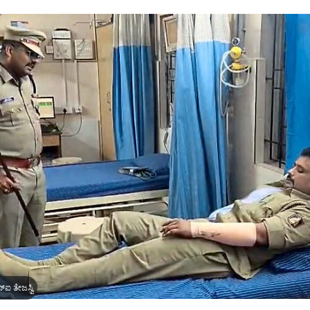
ಸ್ಐ ತೇಜಸ್ವಿ