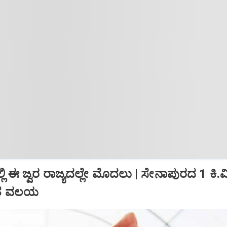
ಲಿ ಈ ಜ್ವರ ರಾಜ್ಯದಲ್ಲೇ ಮೊದಲು | ಸೇನಾಪುರದ 1 ಕಿ.
ಿತ ವಲಯ