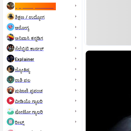
ಇಸ್ರೇಲ್- ಇರಾನ್‌ ಯುದ್ಧ
ಶಿಕ್ಷಣ / ಉದ್ಯೋಗ
ಆರೋಗ್ಯ
ಅನಿವಾಸಿ ಕನ್ನಡಿಗ
ಸೆಲೆಬ್ರಿಟಿ ಕಾರ್ನರ್‌
Explainer
ಜ್ಯೋತಿಷ್ಯ
ರಾಶಿ ಫಲ
ಪುಟಾಣಿ ಪ್ರಪಂಚ
ವೀಡಿಯೊ ಗ್ಯಾಲರಿ
ಫೋಟೋ ಗ್ಯಾಲರಿ
ರೀಲ್ಸ್