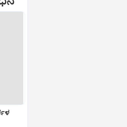
ಂಧನ
ರ್ಕಳ