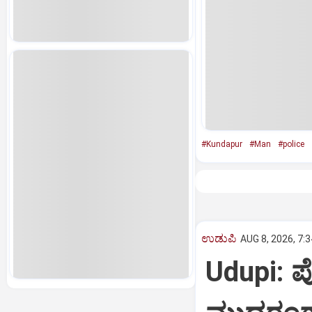
#Kundapur
#Man
#police
ಉಡುಪಿ
AUG 8, 2026, 7:
Udupi: 