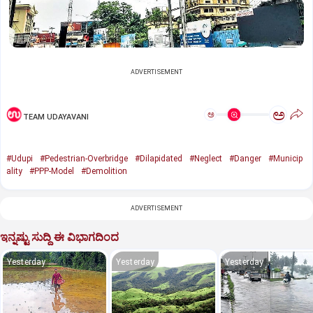
ADVERTISEMENT
ಅ
ಅ
TEAM UDAYAVANI
#Udupi
#Pedestrian-Overbridge
#Dilapidated
#Neglect
#Danger
#Municip
ality
#PPP-Model
#Demolition
ADVERTISEMENT
ಇನ್ನಷ್ಟು ಸುದ್ದಿ ಈ ವಿಭಾಗದಿಂದ
Yesterday
Yesterday
Yesterday