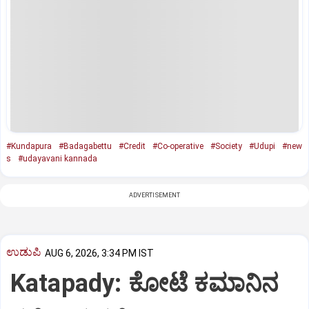
#Kundapura
#Badagabettu
#Credit
#Co-operative
#Society
#Udupi
#new
s
#udayavani kannada
ADVERTISEMENT
ಉಡುಪಿ
AUG 6, 2026, 3:34 PM IST
Katapady: ಕೋಟೆ ಕಮಾನಿನ