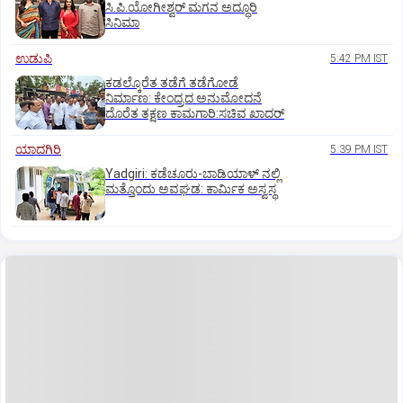
ಸಿ.ಪಿ.ಯೋಗೀಶ್ವರ್‌ ಮಗನ ಅದ್ಧೂರಿ
ಸಿನಿಮಾ
ಉಡುಪಿ
5:42 PM IST
ಕಡಲ್ಕೊರೆತ ತಡೆಗೆ ತಡೆಗೋಡೆ
ನಿರ್ಮಾಣ: ಕೇಂದ್ರದ ಅನುಮೋದನೆ
ದೊರೆತ ತಕ್ಷಣ ಕಾಮಗಾರಿ:ಸಚಿವ ಖಾದರ್
ಯಾದಗಿರಿ
5:39 PM IST
Yadgiri: ಕಡೆಚೂರು-ಬಾಡಿಯಾಳ್ ನಲ್ಲಿ
ಮತ್ತೊಂದು ಅವಘಡ: ಕಾರ್ಮಿಕ ಅಸ್ವಸ್ಥ