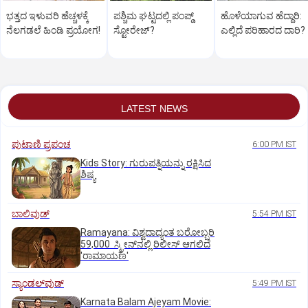
ಭತ್ತದ ಇಳುವರಿ ಹೆಚ್ಚಳಕ್ಕೆ
ಪಶ್ಚಿಮ ಘಟ್ಟದಲ್ಲಿ ಪಂಪ್ಡ್
ಹೊಳೆಯಾಗುವ ಹೆದ್ದಾರಿ:
ನೆಲಗಡಲೆ ಹಿಂಡಿ ಪ್ರಯೋಗ!
ಸ್ಟೋರೇಜ್‌?
ಎಲ್ಲಿದೆ ಪರಿಹಾರದ ದಾರಿ?
LATEST NEWS
ಪುಟಾಣಿ ಪ್ರಪಂಚ
6:00 PM IST
Kids Story: ಗುರುಪತ್ನಿಯನ್ನು ರಕ್ಷಿಸಿದ
ಶಿಷ್ಯ
ಬಾಲಿವುಡ್‌
5:54 PM IST
Ramayana: ವಿಶ್ವದಾದ್ಯಂತ ಬರೋಬ್ಬರಿ
59,000 ಸ್ಕ್ರೀನ್‌ನಲ್ಲಿ ರಿಲೀಸ್‌ ಆಗಲಿದೆ
'ರಾಮಾಯಣ'
ಸ್ಯಾಂಡಲ್‌ವುಡ್‌
5:49 PM IST
Karnata Balam Ajeyam Movie: