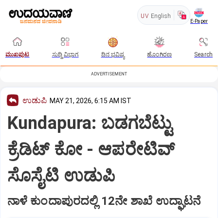
UV
English
E-Paper
ಮುಖಪುಟ
ಸುದ್ದಿ ವಿಭಾಗ
ದಿನ ಭವಿಷ್ಯ
ಹೊಂಗಿರಣ
Search
ADVERTISEMENT
ಉಡುಪಿ
MAY 21, 2026, 6:15 AM IST
Kundapura: ಬಡಗಬೆಟ್ಟು
ಕ್ರೆಡಿಟ್‌ ಕೋ - ಆಪರೇಟಿವ್‌
ಸೊಸೈಟಿ ಉಡುಪಿ
ನಾಳೆ ಕುಂದಾಪುರದಲ್ಲಿ 12ನೇ ಶಾಖೆ ಉದ್ಘಾಟನೆ