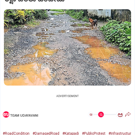
ADVERTISEMENT
ಅ
ಅ
TEAM UDAYAVANI
#RoadCondition
#DamagedRoad
#Katapadi
#PublicProtest
#Infrastructur