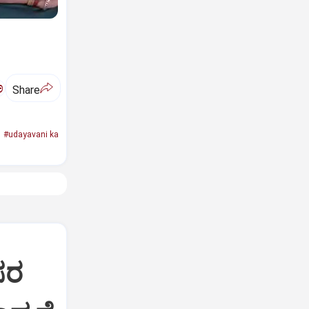
ಅ
Share
#udayavani ka
ಸರ