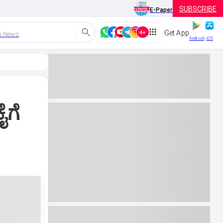
SUBSCRIBE
E-Paper
Get App
h News
Android
iOS
ೈಗೆ