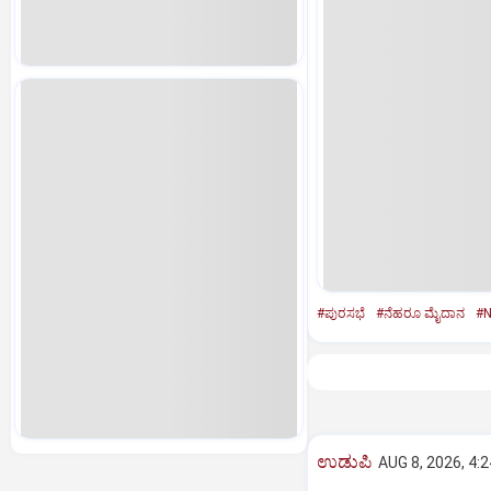
#ಪುರಸಭೆ
#ನೆಹರೂ ಮೈದಾನ
#N
ಉಡುಪಿ
AUG 8, 2026, 4: