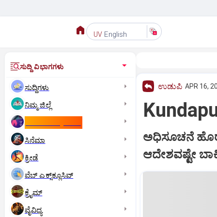
English
UV
ಸುದ್ದಿ ವಿಭಾಗಗಳು
ಉಡುಪಿ
APR 16, 20
ಸುದ್ದಿಗಳು
Kundapu
ನಿಮ್ಮ ಜಿಲ್ಲೆ
ಕಾಮನ್‌ ವೆಲ್ತ್‌ ಗೇಮ್ಸ್‌
ಅಧಿಸೂಚನೆ ಹೊರಡಿ
ಸಿನೆಮಾ
ಆದೇಶವಷ್ಟೇ ಬಾಕ
ಕ್ರೀಡೆ
ವೆಬ್ ಎಕ್ಸ್‌ಕ್ಲೂಸಿವ್
ಕ್ರೈಮ್
ವೈವಿಧ್ಯ