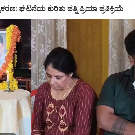
ಕರಣ: ಘಟನೆಯ ಕುರಿತು ಪತ್ನಿ ಪ್ರಿಯಾ ಪ್ರತಿಕ್ರಿಯೆ