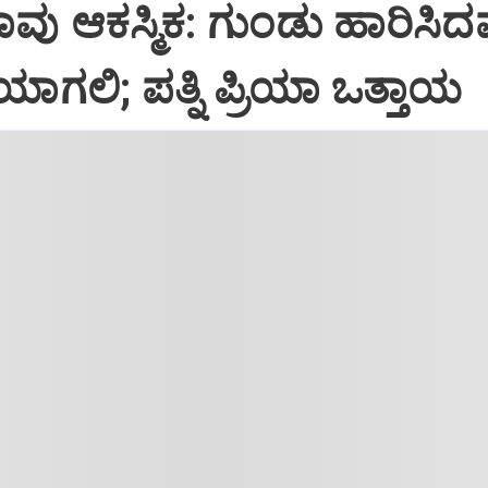
ಾವು ಆಕಸ್ಮಿಕ: ಗುಂಡು ಹಾರಿಸಿದವ
ಷೆಯಾಗಲಿ; ಪತ್ನಿ ಪ್ರಿಯಾ ಒತ್ತಾಯ