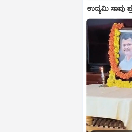
ಉದ್ಯಮಿ ಸಾವು ಪ್ರ