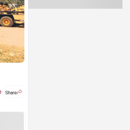
ಅ
Share