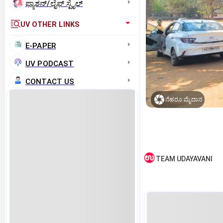
ಫ್ಯಾಶನ್/ಲೈಫ್‌ ಸ್ಟೈಲ್
UV OTHER LINKS
E-PAPER
UV PODCAST
CONTACT US
ನೆಹರೂ ಮೈದಾನ
TEAM UDAYAVANI