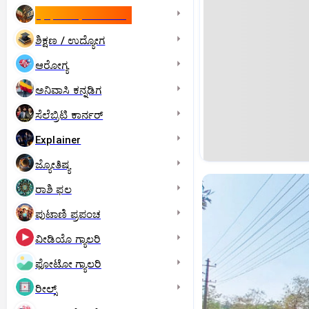
ಇಸ್ರೇಲ್- ಇರಾನ್‌ ಯುದ್ಧ
ಶಿಕ್ಷಣ / ಉದ್ಯೋಗ
ಆರೋಗ್ಯ
ಅನಿವಾಸಿ ಕನ್ನಡಿಗ
ಸೆಲೆಬ್ರಿಟಿ ಕಾರ್ನರ್‌
Explainer
ಜ್ಯೋತಿಷ್ಯ
ರಾಶಿ ಫಲ
ಪುಟಾಣಿ ಪ್ರಪಂಚ
ವೀಡಿಯೊ ಗ್ಯಾಲರಿ
ಫೋಟೋ ಗ್ಯಾಲರಿ
ರೀಲ್ಸ್