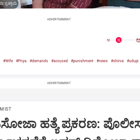
 ಪ್ರತಿಕ್ರಿಯೆ
ADVERTISEMENT
ಅ
#Wife
#Priya
#demands
#accused
#punishment
#news
#shirva
#udupi
ADVERTISEMENT
PM IST
ಿಸೋಜಾ ಹತ್ಯೆ ಪ್ರಕರಣ: ಪೊಲೀ