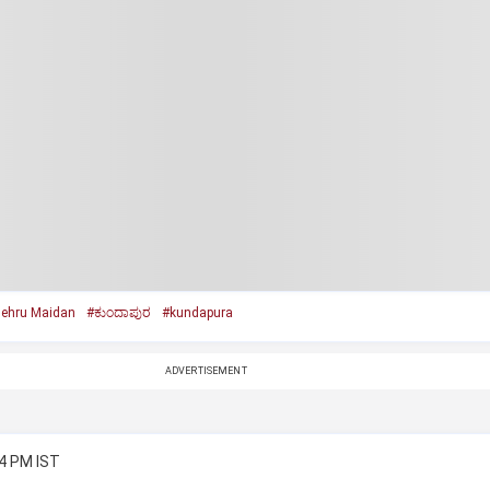
ehru Maidan
#ಕುಂದಾಪುರ
#kundapura
ADVERTISEMENT
24 PM IST