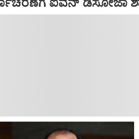
ಾರ್ಯಾಚರಣೆಗೆ ಐವನ್ ಡಿಸೋಜಾ ಶ್