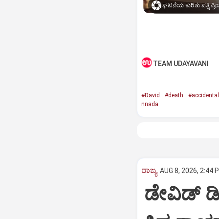
ಘಟನೆಯ ಕುರಿತು ಪತ್ನಿ ಪ್ರಿಯಾ
TEAM UDAYAVANI
#David
#death
#accidental
nnada
ರಾಜ್ಯ
AUG 8, 2026, 2:44 
ಡೇವಿಡ್ ಡ