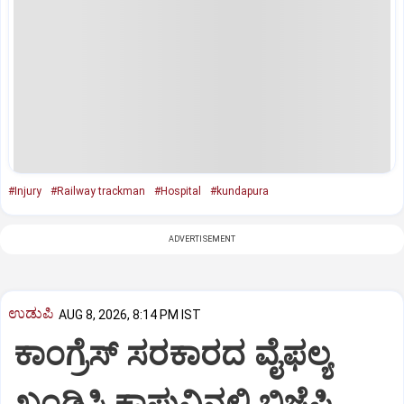
#Injury
#Railway trackman
#Hospital
#kundapura
ADVERTISEMENT
ಉಡುಪಿ
AUG 8, 2026, 8:14 PM IST
ಕಾಂಗ್ರೆಸ್ ಸರಕಾರದ ವೈಫಲ್ಯ
ಖಂಡಿಸಿ ಕಾಪುವಿನಲ್ಲಿ ಬಿಜೆಪಿ