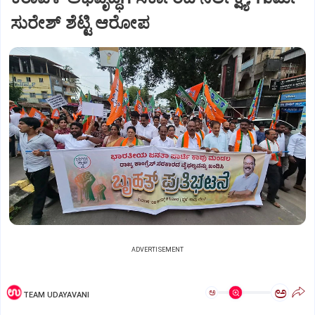
ಸುರೇಶ್ ಶೆಟ್ಟಿ ಆರೋಪ
ADVERTISEMENT
ಅ
ಅ
TEAM UDAYAVANI