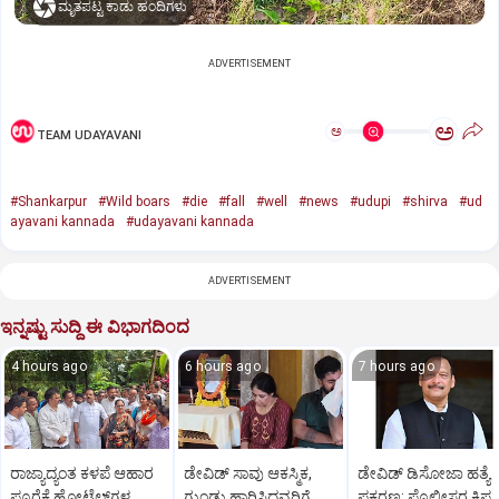
ಮೃತಪಟ್ಟ ಕಾಡು ಹಂದಿಗಳು
ADVERTISEMENT
ಅ
ಅ
TEAM UDAYAVANI
#Shankarpur
#Wild boars
#die
#fall
#well
#news
#udupi
#shirva
#ud
ayavani kannada
#udayavani kannada
ADVERTISEMENT
ಇನ್ನಷ್ಟು ಸುದ್ದಿ ಈ ವಿಭಾಗದಿಂದ
4 hours ago
6 hours ago
7 hours ago
ರಾಜ್ಯಾದ್ಯಂತ ಕಳಪೆ ಆಹಾರ
ಡೇವಿಡ್ ಸಾವು ಆಕಸ್ಮಿಕ,
ಡೇವಿಡ್ ಡಿಸೋಜಾ ಹತ್ಯೆ
ಪೂರೈಕೆ ಹೋಟೆಲ್‌ಗಳ
ಗುಂಡು ಹಾರಿಸಿದವರಿಗೆ
ಪ್ರಕರಣ: ಪೊಲೀಸರ ಕ್ಷಿಪ್ರ