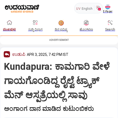
UV
English
E-Paper
ಮುಖಪುಟ
ಸುದ್ದಿ ವಿಭಾಗ
ದಿನ ಭವಿಷ್ಯ
ಹೊಂಗಿರಣ
Search
ADVERTISEMENT
ಉಡುಪಿ
APR 3, 2025, 7:42 PM IST
Kundapura: ಕಾಮಗಾರಿ ವೇಳೆ
ಗಾಯಗೊಂಡಿದ್ದ ರೈಲ್ವೆ ಟ್ರ್ಯಾಕ್‌
ಮೆನ್ ಆಸ್ಪತ್ರೆಯಲ್ಲಿ ಸಾವು
ಅಂಗಾಂಗ ದಾನ ಮಾಡಿದ ಕುಟುಂಬಿಕರು