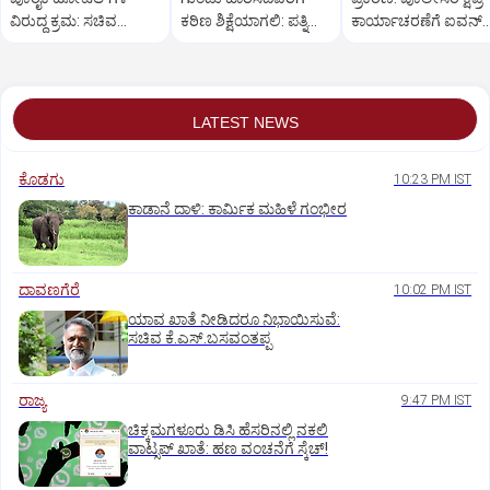
ವಿರುದ್ಧ ಕ್ರಮ: ಸಚಿವ
ಕಠಿಣ ಶಿಕ್ಷೆಯಾಗಲಿ: ಪತ್ನಿ
ಕಾರ್ಯಾಚರಣೆಗೆ ಐವನ್
ಖಾದರ್
ಪ್ರಿಯಾ ಒತ್ತಾಯ
ಡಿಸೋಜಾ ಶ್ಲಾಘನೆ
LATEST NEWS
ಕೊಡಗು
10:23 PM IST
ಕಾಡಾನೆ ದಾಳಿ: ಕಾರ್ಮಿಕ ಮಹಿಳೆ ಗಂಭೀರ
ದಾವಣಗೆರೆ
10:02 PM IST
ಯಾವ ಖಾತೆ ನೀಡಿದರೂ ನಿಭಾಯಿಸುವೆ:
ಸಚಿವ ಕೆ.ಎಸ್.ಬಸವಂತಪ್ಪ
ರಾಜ್ಯ
9:47 PM IST
ಚಿಕ್ಕಮಗಳೂರು ಡಿಸಿ ಹೆಸರಿನಲ್ಲಿ ನಕಲಿ
ವಾಟ್ಸಪ್ ಖಾತೆ: ಹಣ ವಂಚನೆಗೆ ಸ್ಕೆಚ್!