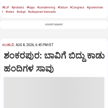
#BJP
#protests
#Kapu
#condemning
#failure
#Congress
#governmen
t
#news
#udupi
#udayavani kannada
ADVERTISEMENT
ಉಡುಪಿ
AUG 8, 2026, 6:45 PM IST
ಶಂಕರಪುರ: ಬಾವಿಗೆ ಬಿದ್ದು ಕಾಡು
ಹಂದಿಗಳ ಸಾವು