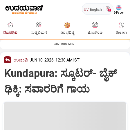
UV
English
E-Paper
ಮುಖಪುಟ
ಸುದ್ದಿ ವಿಭಾಗ
ದಿನ ಭವಿಷ್ಯ
ಹೊಂಗಿರಣ
Search
ADVERTISEMENT
ಉಡುಪಿ
JUN 10, 2026, 12:30 AM IST
Kundapura: ಸ್ಕೂಟರ್‌- ಬೈಕ್‌
ಢಿಕ್ಕಿ: ಸವಾರರಿಗೆ ಗಾಯ