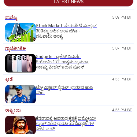
LATEST NEWS
ವಾಣಿಜ್ಯ
5:09 PM IST
Stock Market: ಷೇರುಪೇಟೆ ಸೂಚ್ಯಂಕ
300ಕ್ಕೂ ಅಧಿಕ ಅಂಕ ಜಿಗಿತ -
ವಹಿವಾಟು ಅಂತ್ಯ
ಗ್ಯಾಜೆಟ್/ಟೆಕ್
5:07 PM IST
Gadgets: ಗ್ಯಾಜೆಟ್ ವಿಮರ್ಶೆ:
ಶಿಯೋಮಿ 17T ಉತ್ತಮ ಕ್ಯಾಮರಾ,
ಸಾಕಷ್ಟು ಫೀಚರ್ ಇರುವ ಫೋನ್
ಕ್ರೀಡೆ
4:55 PM IST
ಟೆಸ್ಟ್ ವಿಶ್ವಕಪ್‌ ಫೈನಲ್‌: ಭಾರತದ ಹಾದಿ
ಕಠಿಣ
ರಾಷ್ಟ್ರೀಯ
4:55 PM IST
ಕೆನಡಾದಲ್ಲಿ ಅಪರಾಧ ಕೃತ್ಯಕ್ಕೆ ಬಿಷ್ಣೋಯ್
ಗ್ಯಾಂಗ್ ನಿಂದ ಭಾರತೀಯ ವಿದ್ಯಾರ್ಥಿಗಳ
ಬಳಕೆ: ವರದಿ