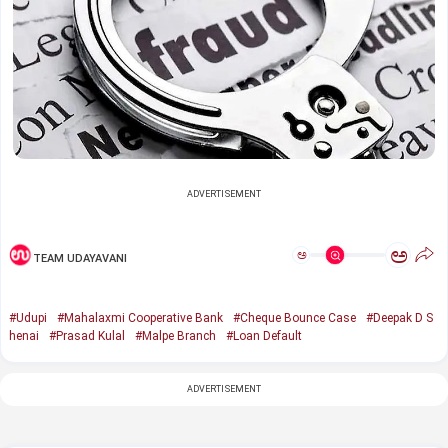
ADVERTISEMENT
ಅ
ಅ
TEAM UDAYAVANI
#Udupi
#Mahalaxmi Cooperative Bank
#Cheque Bounce Case
#Deepak D S
henai
#Prasad Kulal
#Malpe Branch
#Loan Default
ADVERTISEMENT