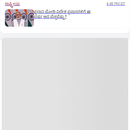
ರಾಷ್ಟ್ರೀಯ
4:48 PM IST
ಪ್ರಧಾನಿ ಮೋದಿ ವಿದೇಶ ಪ್ರವಾಸಗಳಿಗೆ ಈ
ವರ್ಷ ಆದ ವೆಚ್ಚವೆಷ್ಟು?