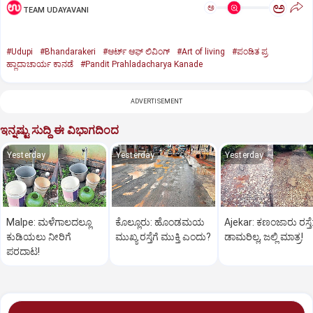
ಅ
ಅ
TEAM UDAYAVANI
#Udupi
#Bhandarakeri
#ಆರ್ಟ್ ಆಫ್ ಲಿವಿಂಗ್
#Art of living
#ಪಂಡಿತ ಪ್ರ
ಹ್ಲಾದಾಚಾರ್ಯ ಕಾನಡೆ
#Pandit Prahladacharya Kanade
ADVERTISEMENT
ಇನ್ನಷ್ಟು ಸುದ್ದಿ ಈ ವಿಭಾಗದಿಂದ
Yesterday
Yesterday
Yesterday
Malpe: ಮಳೆಗಾಲದಲ್ಲೂ
ಕೊಲ್ಲೂರು: ಹೊಂಡಮಯ
Ajekar: ಕಣಂಜಾರು ರಸ್ತೆ
ಕುಡಿಯಲು ನೀರಿಗೆ
ಮುಖ್ಯ ರಸ್ತೆಗೆ ಮುಕ್ತಿ ಎಂದು?
ಡಾಮರಿಲ್ಲ, ಜಲ್ಲಿ ಮಾತ್ರ!
ಪರದಾಟ!