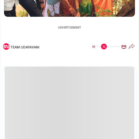
ADVERTISEMENT
ಅ
ಅ
TEAM UDAYAVANI