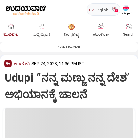
UV
English
E-Paper
ಮುಖಪುಟ
ಸುದ್ದಿ ವಿಭಾಗ
ದಿನ ಭವಿಷ್ಯ
ಹೊಂಗಿರಣ
Search
ADVERTISEMENT
ಉಡುಪಿ
SEP 24, 2023, 11:36 PM IST
Udupi “ನನ್ನ ಮಣ್ಣು ನನ್ನ ದೇಶ’
ಅಭಿಯಾನಕ್ಕೆ ಚಾಲನೆ