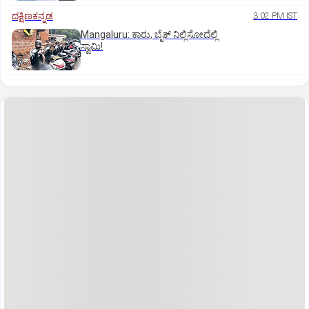
ದಕ್ಷಿಣಕನ್ನಡ
3:02 PM IST
Mangaluru: ಕಾರು, ಬೈಕ್‌ ನಿಲ್ಲಿಸೋದೆಲ್ಲಿ
ಸ್ವಾಮಿ!