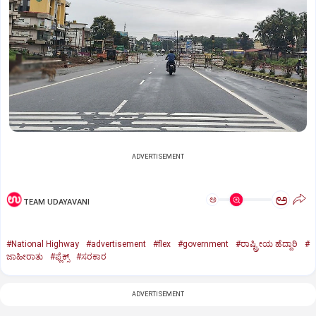
ADVERTISEMENT
ಅ
ಅ
TEAM UDAYAVANI
#National Highway
#advertisement
#flex
#government
#ರಾಷ್ಟ್ರೀಯ ಹೆದ್ದಾರಿ
#
ಜಾಹೀರಾತು
#ಫ್ಲೆಕ್ಸ್‌
#ಸರಕಾರ
ADVERTISEMENT