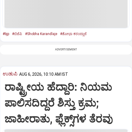
#bjp
#ಬಿಜೆಪಿ
#Shobha Karandlaje
#ಶೋಭಾ ಕರಂದ್ಲಾಜೆ
ADVERTISEMENT
ಉಡುಪಿ
AUG 6, 2026, 10:10 AM IST
ರಾಷ್ಟ್ರೀಯ ಹೆದ್ದಾರಿ: ನಿಯಮ
ಪಾಲಿಸದಿದ್ದರೆ ಶಿಸ್ತು ಕ್ರಮ;
ಜಾಹೀರಾತು, ಫ್ಲೆಕ್ಸ್‌ಗಳ ತೆರವು