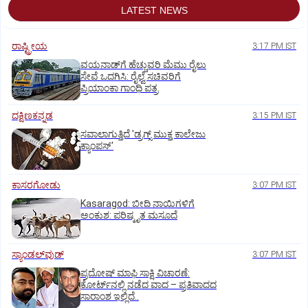
LATEST NEWS
ರಾಷ್ಟ್ರೀಯ
3:17 PM IST
ವಯನಾಡ್‌ಗೆ ಹೆಚ್ಚುವರಿ ಮೆಮು ರೈಲು
ಸೇವೆ ಒದಗಿಸಿ: ರೈಲ್ವೆ ಸಚಿವರಿಗೆ
ಪ್ರಿಯಾಂಕಾ ಗಾಂಧಿ ಪತ್ರ
ದಕ್ಷಿಣಕನ್ನಡ
3:15 PM IST
ಸವಾಲಾಗುತ್ತಿದೆ 'ಡ್ರಗ್ಸ್‌ ಮುಕ್ತ ಕಾಲೇಜು
ಕ್ಯಾಂಪಸ್‌'
ಕಾಸರಗೋಡು
3:07 PM IST
Kasaragod: ಬೀದಿ ನಾಯಿಗಳಿಗೆ
ಅಂಕುಶ: ಪರಿಷ್ಕೃತ ಮಸೂದೆ
ಸ್ಯಾಂಡಲ್‌ವುಡ್‌
3:07 PM IST
ಪ್ರದೋಷ್ ಮಾಫಿ ಸಾಕ್ಷಿ ವಿಚಾರಣೆ:
ಕೋರ್ಟ್‌ನಲ್ಲಿ ನಡೆದ ವಾದ – ಪ್ರತಿವಾದದ
ಸಾರಾಂಶ ಇಲ್ಲಿದೆ..