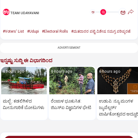
ಅ
ಅ
TEAM UDAYAVANI
#Voters' List
#Udupi
#Electoral Rolls
#ಮತದಾರರ ಪಟ್ಟಿ ವಿಶೇಷ ಸಮಗ್ರ ಪರಿಷ್ಕರಣೆ
ADVERTISEMENT
ಇನ್ನಷ್ಟು ಸುದ್ದಿ ಈ ವಿಭಾಗದಿಂದ
6 hours ago
6 hours ago
6 hours ago
ಮಲ್ಪೆ : ಕಡಲಿಗಿಳಿದ
ರೆಂಜಾಳ ಭೂಕುಸಿತ:
ಉಡುಪಿ: ನ್ಯೂ ಮಂಗಳ
ಮೀನುಗಾರಿಕೆ ಬೋಟುಗಳು
ಜಿಎಸ್‌ಐ ವಿಜ್ಞಾನಿಗಳ ಭೇಟಿ
ಜ್ಯುವೆಲ್ಲರ್ಸ್
ವಾರ್ಷಿಕೋತ್ಸವದ ಅದ್ಧೂರ
ಸಂಭ್ರಮ!