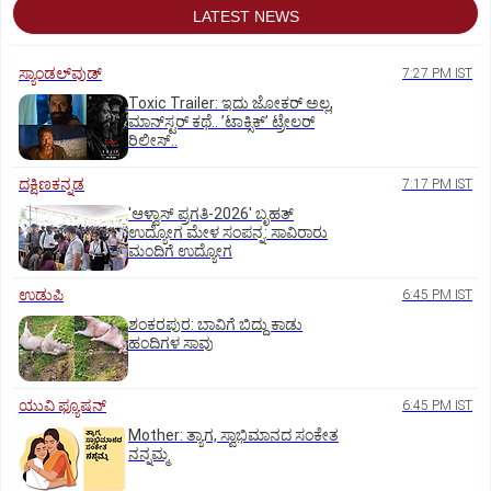
LATEST NEWS
ಸ್ಯಾಂಡಲ್‌ವುಡ್‌
7:27 PM IST
Toxic Trailer: ಇದು ಜೋಕರ್‌ ಅಲ್ಲ,
ಮಾನ್‌ಸ್ಟರ್‌ ಕಥೆ.. ʼಟಾಕ್ಸಿಕ್‌ʼ ಟ್ರೇಲರ್‌
ರಿಲೀಸ್..
ದಕ್ಷಿಣಕನ್ನಡ
7:17 PM IST
'ಆಳ್ವಾಸ್‌ ಪ್ರಗತಿ-2026' ಬೃಹತ್
ಉದ್ಯೋಗ ಮೇಳ ಸಂಪನ್ನ: ಸಾವಿರಾರು
ಮಂದಿಗೆ ಉದ್ಯೋಗ
ಉಡುಪಿ
6:45 PM IST
ಶಂಕರಪುರ: ಬಾವಿಗೆ ಬಿದ್ದು ಕಾಡು
ಹಂದಿಗಳ ಸಾವು
ಯುವಿ ಫ್ಯೂಷನ್
6:45 PM IST
Mother: ತ್ಯಾಗ, ಸ್ವಾಭಿಮಾನದ ಸಂಕೇತ
ನನ್ನಮ್ಮ