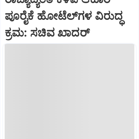
ಪೂರೈಕೆ ಹೋಟೆಲ್‌ಗಳ ವಿರುದ್ಧ
ಕ್ರಮ: ಸಚಿವ ಖಾದರ್