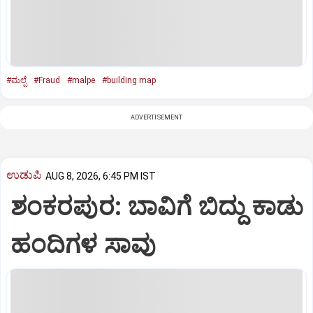
#ಮಲ್ಪೆ
#Fraud
#malpe
#building map
ADVERTISEMENT
ಉಡುಪಿ
AUG 8, 2026, 6:45 PM IST
ಶಂಕರಪುರ: ಬಾವಿಗೆ ಬಿದ್ದು ಕಾಡು
ಹಂದಿಗಳ ಸಾವು