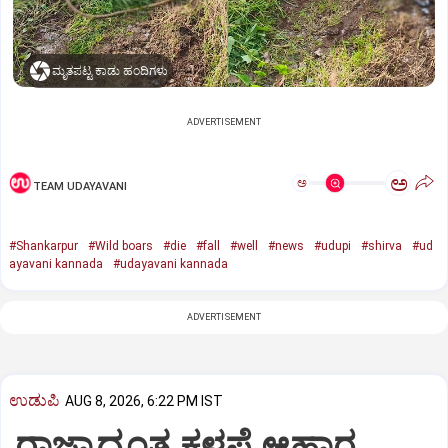
ಮೃತಪಟ್ಟ ಕಾಡು ಹಂದಿಗಳು
ADVERTISEMENT
ಅ
ಅ
TEAM UDAYAVANI
#Shankarpur
#Wild boars
#die
#fall
#well
#news
#udupi
#shirva
#ud
ayavani kannada
#udayavani kannada
ADVERTISEMENT
ಉಡುಪಿ
AUG 8, 2026, 6:22 PM IST
ರಾಜ್ಯಾದ್ಯಂತ ಕಳಪೆ ಆಹಾರ