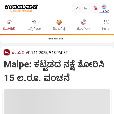
UV
English
E-Paper
ಮುಖಪುಟ
ಸುದ್ದಿ ವಿಭಾಗ
ದಿನ ಭವಿಷ್ಯ
ಹೊಂಗಿರಣ
Search
ADVERTISEMENT
ಉಡುಪಿ
APR 11, 2025, 9:18 PM IST
Malpe: ಕಟ್ಟಡದ ನಕ್ಷೆ ತೋರಿಸಿ
15 ಲ.ರೂ. ವಂಚನೆ