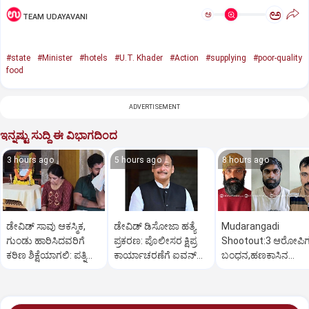
ಅ
ಅ
TEAM UDAYAVANI
#state
#Minister
#hotels
#U.T. Khader
#Action
#supplying
#poor-quality
food
ADVERTISEMENT
ಇನ್ನಷ್ಟು ಸುದ್ದಿ ಈ ವಿಭಾಗದಿಂದ
3 hours ago
5 hours ago
8 hours ago
ಡೇವಿಡ್ ಸಾವು ಆಕಸ್ಮಿಕ,
ಡೇವಿಡ್ ಡಿಸೋಜಾ ಹತ್ಯೆ
Mudarangadi
ಗುಂಡು ಹಾರಿಸಿದವರಿಗೆ
ಪ್ರಕರಣ: ಪೊಲೀಸರ ಕ್ಷಿಪ್ರ
Shootout:‌3 ಆರೋಪಿ
ಕಠಿಣ ಶಿಕ್ಷೆಯಾಗಲಿ: ಪತ್ನಿ
ಕಾರ್ಯಾಚರಣೆಗೆ ಐವನ್
ಬಂಧನ,ಹಣಕಾಸಿನ
ಪ್ರಿಯಾ ಒತ್ತಾಯ
ಡಿಸೋಜಾ ಶ್ಲಾಘನೆ
ವೈಮನಸ್ಸು ಕಾರಣ? ಸುಪಾ
ಕೊಟ್ಟಿದ್ಯಾರು?