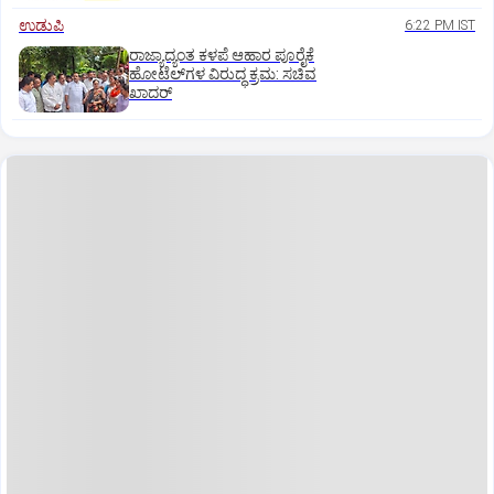
ಉಡುಪಿ
6:22 PM IST
ರಾಜ್ಯಾದ್ಯಂತ ಕಳಪೆ ಆಹಾರ ಪೂರೈಕೆ
ಹೋಟೆಲ್‌ಗಳ ವಿರುದ್ಧ ಕ್ರಮ: ಸಚಿವ
ಖಾದರ್