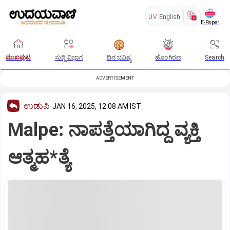
UV
English
E-Paper
ಮುಖಪುಟ
ಸುದ್ದಿ ವಿಭಾಗ
ದಿನ ಭವಿಷ್ಯ
ಹೊಂಗಿರಣ
Search
ADVERTISEMENT
ಉಡುಪಿ
JAN 16, 2025, 12:08 AM IST
Malpe: ನಾಪತ್ತೆಯಾಗಿದ್ದ ವ್ಯಕ್ತಿ
ಆತ್ಮಹ*ತ್ಯೆ