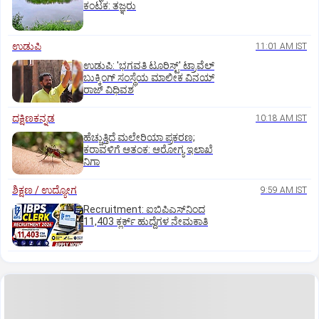
ಕಂಟಕ: ತಜ್ಞರು
ಉಡುಪಿ
11:01 AM IST
ಉಡುಪಿ: 'ಭಗವತಿ ಟೂರಿಸ್ಟ್' ಟ್ರಾವೆಲ್
ಬುಕ್ಕಿಂಗ್ ಸಂಸ್ಥೆಯ ಮಾಲೀಕ ವಿನಯ್
ರಾಜ್ ವಿಧಿವಶ
ದಕ್ಷಿಣಕನ್ನಡ
10:18 AM IST
ಹೆಚ್ಚುತ್ತಿದೆ ಮಲೇರಿಯಾ ಪ್ರಕರಣ;
ಕರಾವಳಿಗೆ ಆತಂಕ: ಆರೋಗ್ಯ ಇಲಾಖೆ
ನಿಗಾ
ಶಿಕ್ಷಣ / ಉದ್ಯೋಗ
9:59 AM IST
Recruitment: ಐಬಿಪಿಎಸ್‌ನಿಂದ
11,403 ಕ್ಲರ್ಕ್‌ ಹುದ್ದೆಗಳ ನೇಮಕಾತಿ