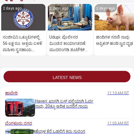
2 days ago
2 days ago
2 days ago
ಸಂಜೀವಿನಿ ಒಕ್ಕೂಟಗಳಲ್ಲಿ
Udupi: ಪೊಲೀಸರ
ಹಂದಿಗಳ ಸರಣಿ ಸಾವು:
56 ಲಕ್ಷ ರೂ. ಅಕ್ರಮ ಬಳಕೆ:
ಮಿಂಚಿನ ಕಾರ್ಯಾಚರಣೆ:
ಆಫ್ರಿಕನ್‌ ಹಂದಿ ಜ್ವರ ದೃಢ
ಮಹಿಳಾ ಸ್ವಸಹಾಯ
ಮುದರಂಗಡಿ ಶೂಟೌಟ್‌
ಸಂಘಗಳು ಕಂಗಾಲು
ಆರೋಪಿಯ ಬಂಧನ
LATEST NEWS
ಹಾವೇರಿ
11:10 AM IST
Haveri: ಖಾಸಗಿ ಬಸ್ ಪಲ್ಟಿಯಾಗಿ ಓರ್ವ
ಸಾವು, 20ಕ್ಕೂ ಅಧಿಕ ಜನರಿಗೆ ಗಾಯ
ಬೆಂಗಳೂರು ನಗರ
11:03 AM IST
ಹೆಬ್ಬಾಳ ಕೆರೆ ಒಡಲಿಗೆ ಕಿರು ಸುರಂಗ