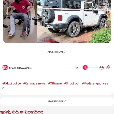
ADVERTISEMENT
ಅ
ಅ
TEAM UDAYAVANI
#Udupi police
#Kannada news
#Ottinene
#Shoot out
#Mudarangadi cas
e
ADVERTISEMENT
ಇನ್ನಷ್ಟು ಸುದ್ದಿ ಈ ವಿಭಾಗದಿಂದ