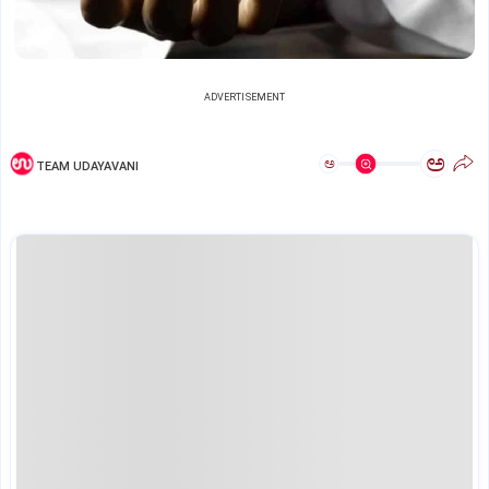
ADVERTISEMENT
ಅ
ಅ
TEAM UDAYAVANI