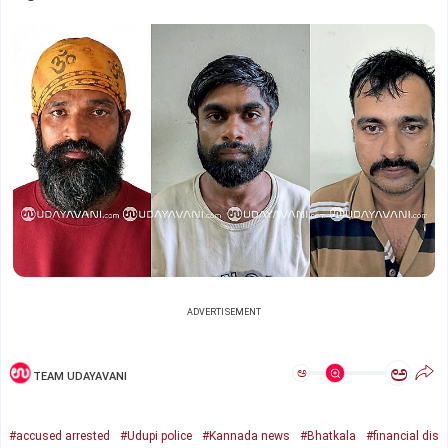
ADVERTISEMENT
ಅ
ಅ
TEAM UDAYAVANI
#accused arrested
#Udupi police
#Kannada news
#Bhatkala
#financial dis