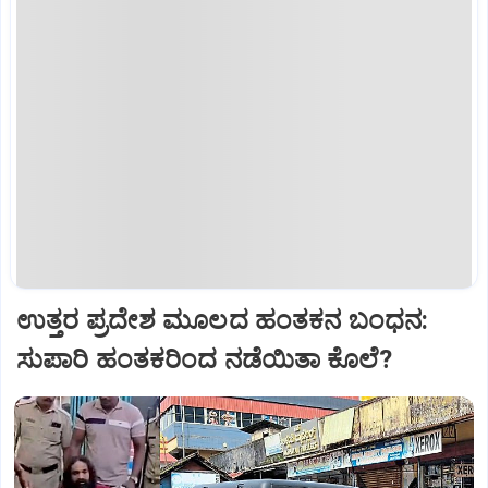
ಉತ್ತರ ಪ್ರದೇಶ ಮೂಲದ ಹಂತಕನ ಬಂಧನ:
ಸುಪಾರಿ ಹಂತಕರಿಂದ ನಡೆಯಿತಾ ಕೊಲೆ?