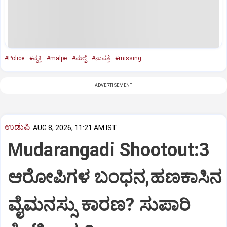
#Police
#ವ್ಯಕ್ತಿ
#malpe
#ಮಲ್ಪೆ
#ನಾಪತ್ತೆ
#missing
ADVERTISEMENT
ಉಡುಪಿ
AUG 8, 2026, 11:21 AM IST
Mudarangadi Shootout:‌3
ಆರೋಪಿಗಳ ಬಂಧನ,ಹಣಕಾಸಿನ
ವೈಮನಸ್ಸು ಕಾರಣ? ಸುಪಾರಿ