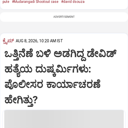
pute
#Mudarangadi Shootout case
#david dsouza
ADVERTISEMENT
ಕ್ರೈಮ್
AUG 8, 2026, 10:20 AM IST
ಒತ್ತಿನೆಣೆ ಬಳಿ ಅಡಗಿದ್ದ ಡೇವಿಡ್‌
ಹತ್ಯೆಯ ದುಷ್ಕರ್ಮಿಗಳು:
ಪೊಲೀಸರ ಕಾರ್ಯಾಚರಣೆ
ಹೇಗಿತ್ತು?