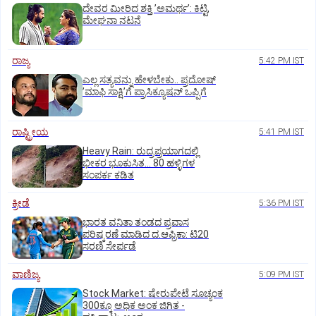
ದೇವರ ಮೀರಿದ ಶಕ್ತಿ ʼಅಮರ್ಥʼ: ಕಿಟ್ಟಿ,
ಮೇಘನಾ ನಟನೆ
ರಾಜ್ಯ
5:42 PM IST
ಎಲ್ಲ ಸತ್ಯವನ್ನು ಹೇಳಬೇಕು.. ಪ್ರದೋಷ್‌
ʼಮಾಫಿ ಸಾಕ್ಷಿʼಗೆ ಪ್ರಾಸಿಕ್ಯೂಷನ್ ಒಪ್ಪಿಗೆ
ರಾಷ್ಟ್ರೀಯ
5:41 PM IST
Heavy Rain: ರುದ್ರಪ್ರಯಾಗದಲ್ಲಿ
ಭೀಕರ ಭೂಕುಸಿತ... 80 ಹಳ್ಳಿಗಳ
ಸಂಪರ್ಕ ಕಡಿತ
ಕ್ರೀಡೆ
5:36 PM IST
ಭಾರತ ವನಿತಾ ತಂಡದ ಪ್ರವಾಸ
ಪರಿಷ್ಕರಣೆ ಮಾಡಿದ ದ.ಆಫ್ರಿಕಾ: ಟಿ20
ಸರಣಿ ಸೇರ್ಪಡೆ
ವಾಣಿಜ್ಯ
5:09 PM IST
Stock Market: ಷೇರುಪೇಟೆ ಸೂಚ್ಯಂಕ
300ಕ್ಕೂ ಅಧಿಕ ಅಂಕ ಜಿಗಿತ -