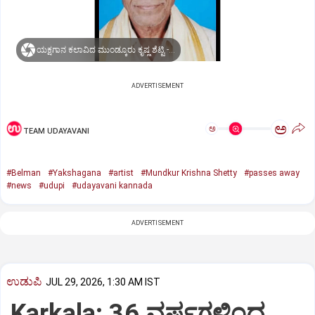
ಯಕ್ಷಗಾನ ಕಲಾವಿದ ಮುಂಡ್ಕೂರು ಕೃಷ್ಣ ಶೆಟ್ಟಿ -ಮೃತರು
ADVERTISEMENT
ಅ
ಅ
TEAM UDAYAVANI
#Belman
#Yakshagana
#artist
#Mundkur Krishna Shetty
#passes away
#news
#udupi
#udayavani kannada
ADVERTISEMENT
ಉಡುಪಿ
JUL 29, 2026, 1:30 AM IST
Karkala: 36 ವರ್ಷಗಳಿಂದ