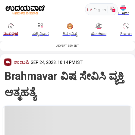
UV
English
E-Paper
ಮುಖಪುಟ
ಸುದ್ದಿ ವಿಭಾಗ
ದಿನ ಭವಿಷ್ಯ
ಹೊಂಗಿರಣ
Search
ADVERTISEMENT
ಉಡುಪಿ
SEP 24, 2023, 10:14 PM IST
Brahmavar ವಿಷ ಸೇವಿಸಿ ವ್ಯಕ್ತಿ
ಆತ್ಮಹತ್ಯೆ