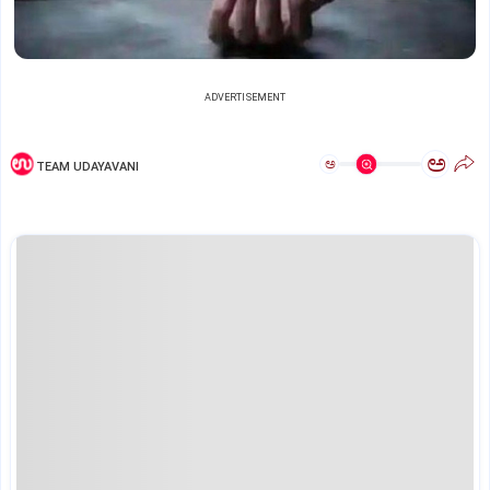
ADVERTISEMENT
ಅ
ಅ
TEAM UDAYAVANI