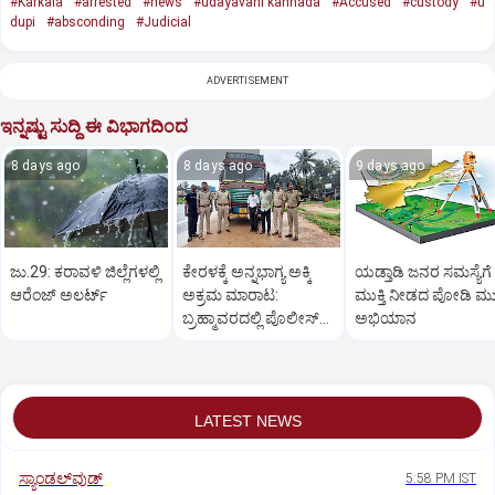
#Karkala
#arrested
#news
#udayavani kannada
#Accused
#custody
#u
dupi
#absconding
#Judicial
ADVERTISEMENT
ಇನ್ನಷ್ಟು ಸುದ್ದಿ ಈ ವಿಭಾಗದಿಂದ
8 days ago
8 days ago
9 days ago
ಜು.29: ಕರಾವಳಿ ಜಿಲ್ಲೆಗಳಲ್ಲಿ
ಕೇರಳಕ್ಕೆ ಅನ್ನಭಾಗ್ಯ ಅಕ್ಕಿ
ಯಡ್ತಾಡಿ ಜನರ ಸಮಸ್ಯೆಗೆ
ಆರೆಂಜ್‌ ಅಲರ್ಟ್
ಅಕ್ರಮ ಮಾರಾಟ:
ಮುಕ್ತಿ ನೀಡದ ಪೋಡಿ ಮುಕ್ತ
ಬ್ರಹ್ಮಾವರದಲ್ಲಿ ಪೊಲೀಸ್‌
ಅಭಿಯಾನ
ಕಾರ್ಯಾಚರಣೆ
LATEST NEWS
ಸ್ಯಾಂಡಲ್‌ವುಡ್‌
5:58 PM IST