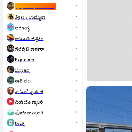
ಇಸ್ರೇಲ್- ಇರಾನ್‌ ಯುದ್ಧ
ಶಿಕ್ಷಣ / ಉದ್ಯೋಗ
ಆರೋಗ್ಯ
ಅನಿವಾಸಿ ಕನ್ನಡಿಗ
ಸೆಲೆಬ್ರಿಟಿ ಕಾರ್ನರ್‌
Explainer
ಜ್ಯೋತಿಷ್ಯ
ರಾಶಿ ಫಲ
ಪುಟಾಣಿ ಪ್ರಪಂಚ
ವೀಡಿಯೊ ಗ್ಯಾಲರಿ
ಫೋಟೋ ಗ್ಯಾಲರಿ
ರೀಲ್ಸ್