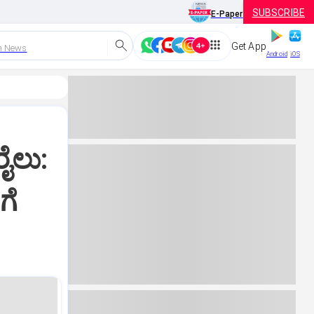
SUBSCRIBE
E-Paper
Get App
h News
Android
iOS
ೈಲು:
ಗೆ