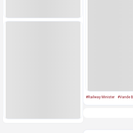
#Railway Minister
#Vande B