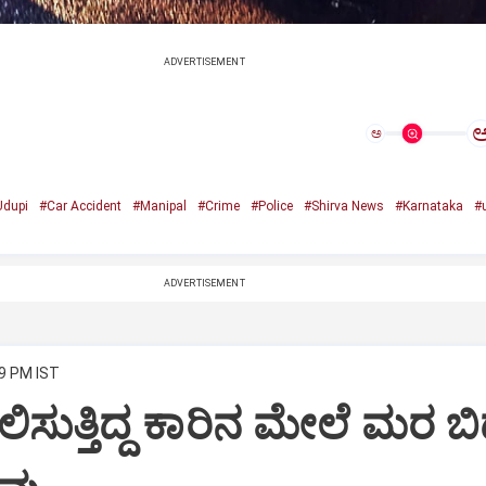
ADVERTISEMENT
ಅ
Udupi
#Car Accident
#Manipal
#Crime
#Police
#Shirva News
#Karnataka
#
ADVERTISEMENT
29 PM IST
ಿಸುತ್ತಿದ್ದ ಕಾರಿನ ಮೇಲೆ ಮರ ಬಿದ