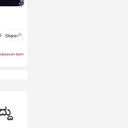
ಅ
Share
udayavani kann
್ದು