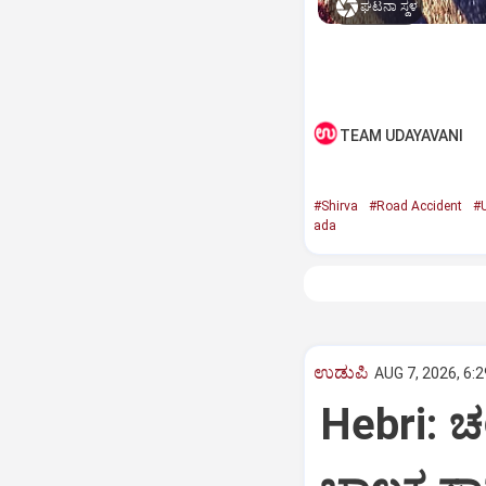
ಘಟನಾ ಸ್ಥಳ
TEAM UDAYAVANI
#Shirva
#Road Accident
#
ada
ಉಡುಪಿ
AUG 7, 2026, 6:
Hebri: ಚಲ