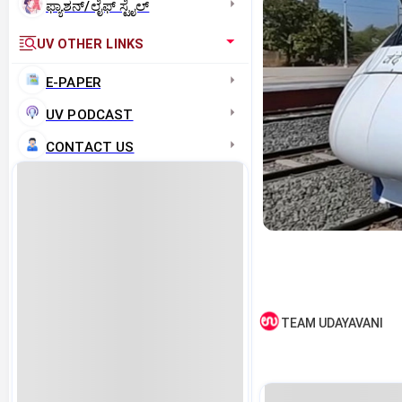
ಫ್ಯಾಶನ್/ಲೈಫ್‌ ಸ್ಟೈಲ್
UV OTHER LINKS
E-PAPER
UV PODCAST
CONTACT US
TEAM UDAYAVANI