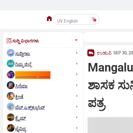
English
UV
ಸುದ್ದಿ ವಿಭಾಗಗಳು
ಉಡುಪಿ
SEP 30, 2
ಸುದ್ದಿಗಳು
Mangalu
ನಿಮ್ಮ ಜಿಲ್ಲೆ
ಕಾಮನ್‌ ವೆಲ್ತ್‌ ಗೇಮ್ಸ್‌
ಶಾಸಕ ಸುನಿ
ಸಿನೆಮಾ
ಕ್ರೀಡೆ
ಪತ್ರ
ವೆಬ್ ಎಕ್ಸ್‌ಕ್ಲೂಸಿವ್
ಕ್ರೈಮ್
ವೈವಿಧ್ಯ