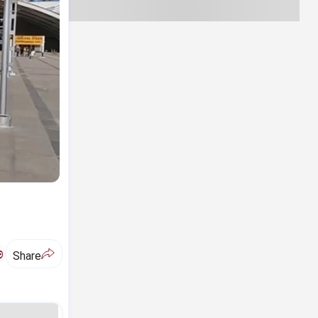
ಅ
Share