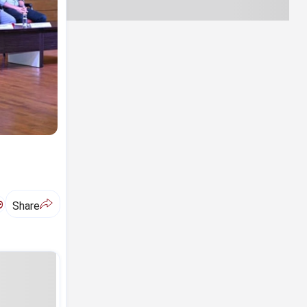
ಅ
Share