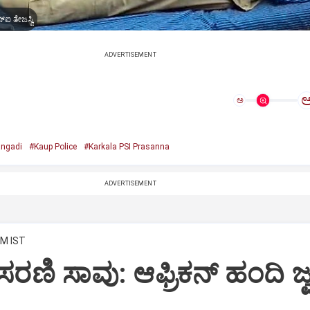
ಸ್ಐ ತೇಜಸ್ವಿ
ADVERTISEMENT
ಅ
ngadi
#Kaup Police
#Karkala PSI Prasanna
ADVERTISEMENT
AM IST
ರಣಿ ಸಾವು: ಆಫ್ರಿಕನ್‌ ಹಂದಿ ಜ್