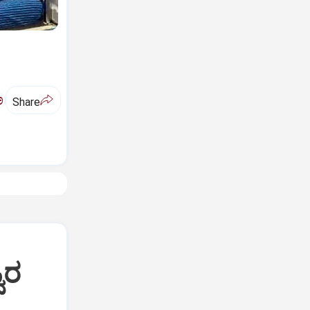
ಅ
Share
ವರ