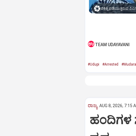
ಚಿಕಿತ್ಸೆ ಪಡೆಯುತ್ತಿರುವ ಪಿಎ
TEAM UDAYAVANI
#Udupi
#Arrested
#Mudara
ರಾಜ್ಯ
AUG 8, 2026, 7:15 
ಹಂದಿಗಳ ಸ