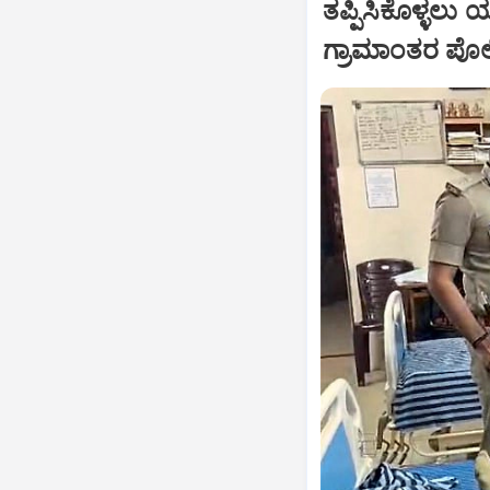
ತಪ್ಪಿಸಿಕೊಳ್ಳಲು 
ಗ್ರಾಮಾಂತರ ಪೊ