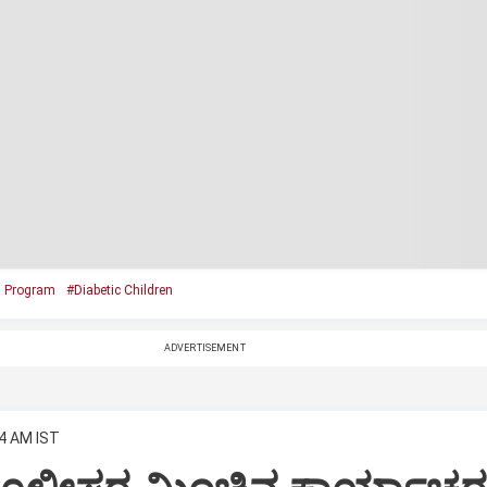
l Program
#Diabetic Children
ADVERTISEMENT
34 AM IST