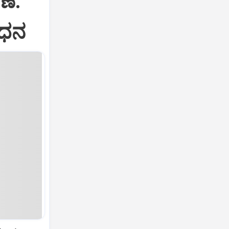
ೆ:
ಂಧನ