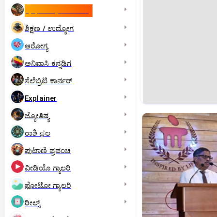
ಇಸ್ರೇಲ್- ಇರಾನ್‌ ಯುದ್ಧ
ಶಿಕ್ಷಣ / ಉದ್ಯೋಗ
ಆರೋಗ್ಯ
ಅನಿವಾಸಿ ಕನ್ನಡಿಗ
ಸೆಲೆಬ್ರಿಟಿ ಕಾರ್ನರ್‌
Explainer
ಜ್ಯೋತಿಷ್ಯ
ರಾಶಿ ಫಲ
ಪುಟಾಣಿ ಪ್ರಪಂಚ
ವೀಡಿಯೊ ಗ್ಯಾಲರಿ
ಫೋಟೋ ಗ್ಯಾಲರಿ
ರೀಲ್ಸ್