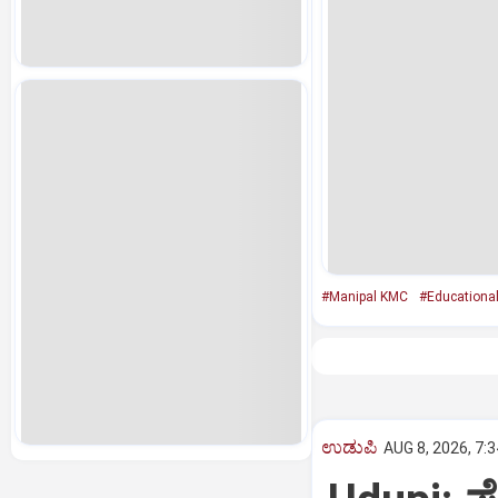
#Manipal KMC
#Educationa
ಉಡುಪಿ
AUG 8, 2026, 7: