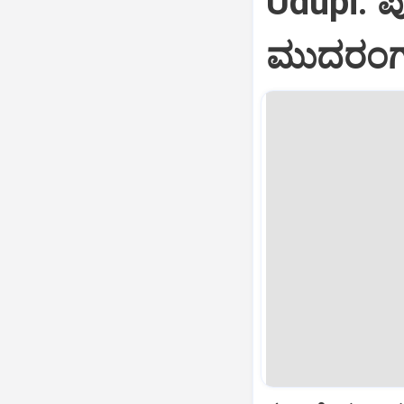
Udupi: 
ಮುದರಂಗ