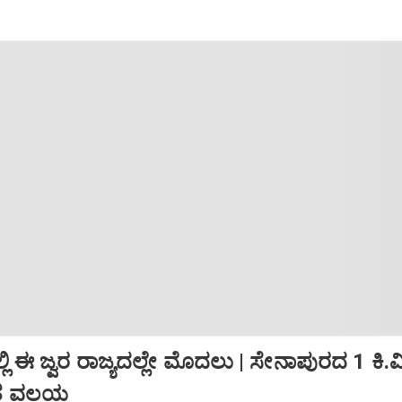
ಲಿ ಈ ಜ್ವರ ರಾಜ್ಯದಲ್ಲೇ ಮೊದಲು | ಸೇನಾಪುರದ 1 ಕಿ.
ಿತ ವಲಯ