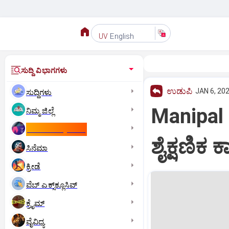
English
UV
ಸುದ್ದಿ ವಿಭಾಗಗಳು
ಉಡುಪಿ
JAN 6, 202
ಸುದ್ದಿಗಳು
Manipal
ನಿಮ್ಮ ಜಿಲ್ಲೆ
ಕಾಮನ್‌ ವೆಲ್ತ್‌ ಗೇಮ್ಸ್‌
ಶೈಕ್ಷಣಿಕ 
ಸಿನೆಮಾ
ಕ್ರೀಡೆ
ವೆಬ್ ಎಕ್ಸ್‌ಕ್ಲೂಸಿವ್
ಕ್ರೈಮ್
ವೈವಿಧ್ಯ