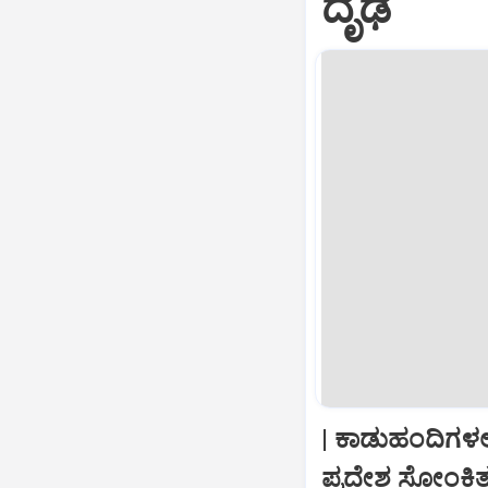
ದೃಢ
| ಕಾಡುಹಂದಿಗಳಲ್
ಪ್ರದೇಶ ಸೋಂಕ