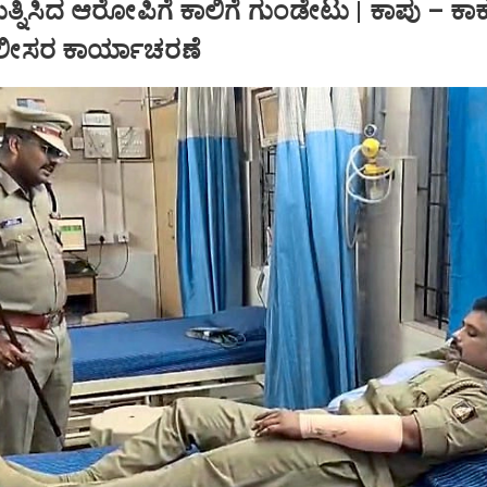
ಯತ್ನಿಸಿದ ಆರೋಪಿಗೆ ಕಾಲಿಗೆ ಗುಂಡೇಟು | ಕಾಪು – ಕಾ
ಲೀಸರ ಕಾರ್ಯಾಚರಣೆ