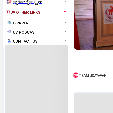
ಫ್ಯಾಶನ್/ಲೈಫ್‌ ಸ್ಟೈಲ್
UV OTHER LINKS
E-PAPER
UV PODCAST
CONTACT US
TEAM UDAYAVANI