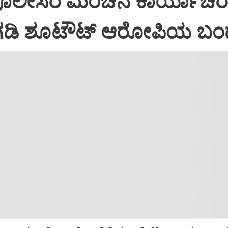
ಪೊಲೀಸರ ಮಿಂಚಿನ ಕಾರ್ಯಾಚರಣ
ಡಿ ಶೂಟೌಟ್‌ ಆರೋಪಿಯ ಬ