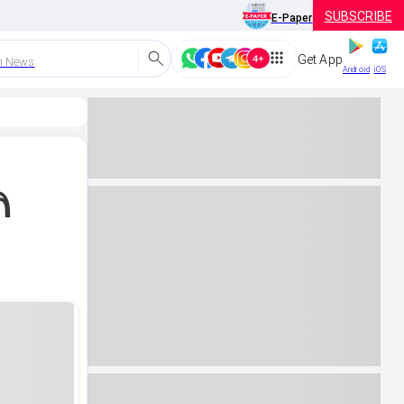
SUBSCRIBE
E-Paper
Get App
h News
Android
iOS
ಿ