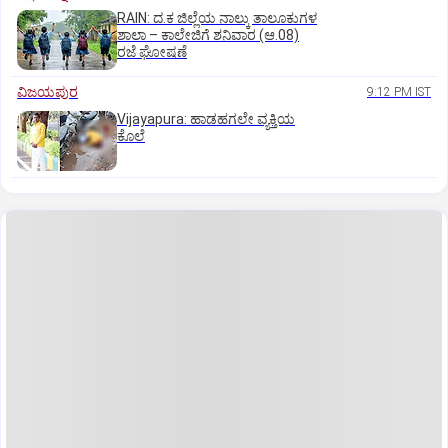
RAIN: ದ.ಕ ಜಿಲ್ಲೆಯ ನಾಲ್ಕು ತಾಲೂಕುಗಳ
ಶಾಲಾ – ಕಾಲೇಜಿಗೆ ಶನಿವಾರ (ಆ.08)
ರಜೆ ಘೋಷಣೆ
ವಿಜಯಪುರ
9:12 PM IST
Vijayapura: ಹಾಡಹಗಲೇ ವ್ಯಕ್ತಿಯ
ಕೊಲೆ