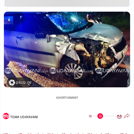
ಘಟನಾ ಸ್ಥಳ
ADVERTISEMENT
ಅ
ಅ
TEAM UDAYAVANI