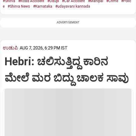
#Shirva
#Road Accident
#Udupi
#Car Accident
#Manipal
#Crime
#Polic
e
#Shirva News
#Karnataka
#udayavani kannada
ADVERTISEMENT
ಉಡುಪಿ
AUG 7, 2026, 6:29 PM IST
Hebri: ಚಲಿಸುತ್ತಿದ್ದ ಕಾರಿನ
ಮೇಲೆ ಮರ ಬಿದ್ದು ಚಾಲಕ ಸಾವು