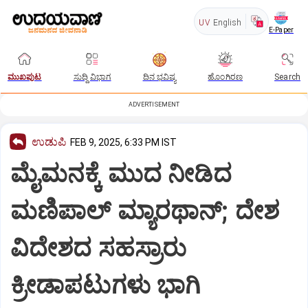
UV
English
E-Paper
ಮುಖಪುಟ
ಸುದ್ದಿ ವಿಭಾಗ
ದಿನ ಭವಿಷ್ಯ
ಹೊಂಗಿರಣ
Search
ADVERTISEMENT
ಉಡುಪಿ
FEB 9, 2025, 6:33 PM IST
ಮೈಮನಕ್ಕೆ ಮುದ ನೀಡಿದ
ಮಣಿಪಾಲ್‌ ಮ್ಯಾರಥಾನ್‌; ದೇಶ
ವಿದೇಶದ ಸಹಸ್ರಾರು
ಕ್ರೀಡಾಪಟುಗಳು ಭಾಗಿ