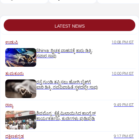
ದೊರೆತ ತಕ್ಷಣ
ಡಿಸೋಜಾಗೆ ಗುಂಡಿಕ್ಕಿ ಹತ್ಯೆ
ಕಾಮಗಾರಿ:ಸಚಿವ ಖಾದರ್
LATEST NEWS
ಉಡುಪಿ
10:08 PM IST
Shirva: ದ್ವಿಚಕ್ರ ವಾಹನಕ್ಕೆ ಕಾರು ಢಿಕ್ಕಿ;
ಸವಾರ ಸಾವು
ತುಮಕೂರು
10:00 PM IST
ರಸ್ತೆ ಗುಂಡಿ ತಪ್ಪಿಸಲು ಹೋಗಿ ಬೈಕ್‌ಗೆ
ಲಾರಿ ಡಿಕ್ಕಿ, ನವವಿವಾಹಿತೆ ಸ್ಥಳದಲ್ಲೇ ಸಾವು
ರಾಜ್ಯ
9:49 PM IST
ಶಿವಮೊಗ್ಗ : ಕೈಕೈ ಮಿಲಾಯಿಸಿದ ಕಾಂಗ್ರೆಸ್
ಕಾರ್ಯಕರ್ತರು, ಕುರ್ಚಿಗಳು ಪುಡಿಪುಡಿ
ದಕ್ಷಿಣಕನ್ನಡ
9:17 PM IST