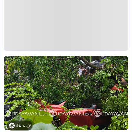
ಘಟನಾ ಸ್ಥಳ