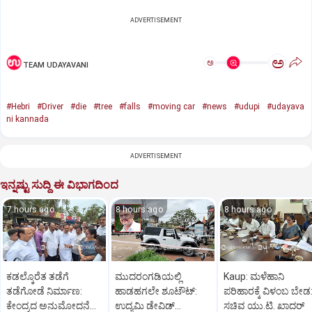
ADVERTISEMENT
ಅ
ಅ
TEAM UDAYAVANI
#Hebri
#Driver
#die
#tree
#falls
#moving car
#news
#udupi
#udayava
ni kannada
ADVERTISEMENT
ಇನ್ನಷ್ಟು ಸುದ್ದಿ ಈ ವಿಭಾಗದಿಂದ
7 hours ago
8 hours ago
8 hours ago
ಕಡಲ್ಕೊರೆತ ತಡೆಗೆ
ಮುದರಂಗಡಿಯಲ್ಲಿ
Kaup: ಮಳೆಹಾನಿ
ತಡೆಗೋಡೆ ನಿರ್ಮಾಣ:
ಹಾಡಹಗಲೇ ಶೂಟೌಟ್:‌
ಪರಿಹಾರಕ್ಕೆ ವಿಳಂಬ ಬೇಡ
ಕೇಂದ್ರದ ಅನುಮೋದನೆ
ಉದ್ಯಮಿ ಡೇವಿಡ್‌
ಸಚಿವ ಯು.ಟಿ. ಖಾದರ್