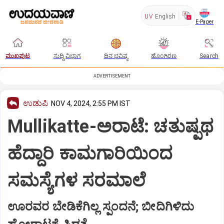
UV
English
E-Paper
ಮುಖಪುಟ
ಸುದ್ದಿ ವಿಭಾಗ
ದಿನ ಭವಿಷ್ಯ
ಹೊಂಗಿರಣ
Search
ADVERTISEMENT
ಉಡುಪಿ
NOV 4, 2024, 2:55 PM IST
Mullikatte-ಅರಾಟೆ: ಚತುಷ್ಪಥ
ಹೆದ್ದಾರಿ ಕಾಮಗಾರಿಯಿಂದ
ಸಮಸ್ಯೆಗಳ ಸರಮಾಲೆ
ಊರವರ ಬೇಡಿಕೆಗಿಲ್ಲ ಸ್ಪಂದನೆ; ಬೀದಿಗಿಳಿದು