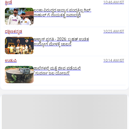
ಕ್ರೀಡೆ
10:46 AM IST
ಲಂಕಾ ವಿರುದ್ಧದ ಅಭ್ಯಾಸ ಪಂದ್ಯಕ್ಕಿಲ್ಲ ಗಿಲ್:‌
ರಾಹುಲ್‌ ಗೆ ನಾಯಕತ್ವ ಜವಾಬ್ದಾರಿ
ದಕ್ಷಿಣಕನ್ನಡ
10:25 AM IST
ಆಳ್ವಾಸ್‌ ಪ್ರಗತಿ - 2026: ಬೃಹತ್ ಉಚಿತ
ಉದ್ಯೋಗ ಮೇಳಕ್ಕೆ ಚಾಲನೆ
ಉಡುಪಿ
10:14 AM IST
ಶಾಲೆಗಳಲ್ಲಿ ಮತ್ತೆ ಜೀವ ಪಡೆಯಲಿ
"ಸುವರ್ಣ ಜಲ ಯೋಜನೆ'