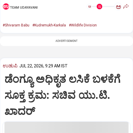
ಅ
ಅ
TEAM UDAYAVANI
#Shivaram Babu
#Kudremukh-Karkala
#Wildlife Division
ADVERTISEMENT
ಉಡುಪಿ
JUL 22, 2026, 9:29 AM IST
ಡೆಂಗ್ಯೂ ಅಧಿಕೃತ ಲಸಿಕೆ ಬಳಕೆಗೆ
ಸೂಕ್ತ ಕ್ರಮ: ಸಚಿವ ಯು.ಟಿ.
ಖಾದರ್