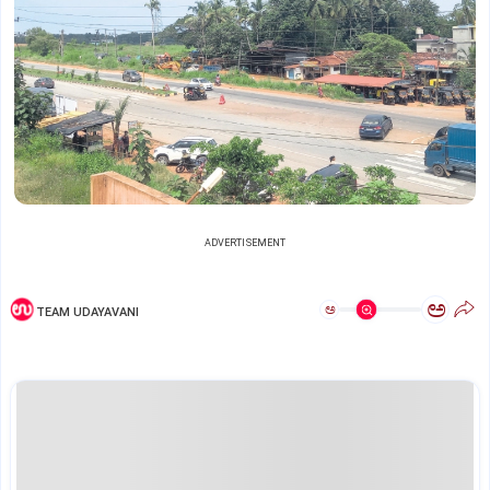
ADVERTISEMENT
ಅ
ಅ
TEAM UDAYAVANI