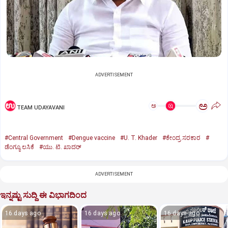
ADVERTISEMENT
ಅ
ಅ
TEAM UDAYAVANI
#Central Government
#Dengue vaccine
#U. T. Khader
#ಕೇಂದ್ರ ಸರಕಾರ
#
ಡೆಂಗ್ಯೂ ಲಸಿಕೆ
#ಯು. ಟಿ. ಖಾದರ್‌
ADVERTISEMENT
ಇನ್ನಷ್ಟು ಸುದ್ದಿ ಈ ವಿಭಾಗದಿಂದ
16 days ago
16 days ago
16 days ago