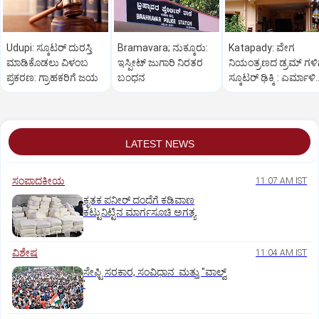
Udupi: ಸ್ಕೂಟರ್‌ ದುರಸ್ತಿ
Bramavara; ನುಕ್ಕೂರು:
Katapady: ವೇಗ
ಮಾಡಿಕೊಡಲು ವಿಳಂಬ
ಇಸ್ಪೀಟ್ ಜುಗಾರಿ ನಿರತರ
ನಿಯಂತ್ರಣದ ಡ್ರಮ್ ಗಳಿ
ಪ್ರಕರಣ: ಗ್ರಾಹಕರಿಗೆ ಜಯ
ಬಂಧನ
ಸ್ಕೂಟರ್ ಢಿಕ್ಕಿ : ಎರ್ಮಾಳಿ
ತಂದೆ ಮಗ ಗಾಯ
LATEST NEWS
ಸಂಪಾದಕೀಯ
11:07 AM IST
ಕೃತಕ ಪನೀರ್‌ ದಂಧೆಗೆ ಕಡಿವಾಣ
ಕಟ್ಟುನಿಟ್ಟಿನ ಮಾರ್ಗಸೂಚಿ ಅಗತ್ಯ
ವಿಶೇಷ
11:04 AM IST
ಸೇಫ್ಟಿ ಸರಕಾರ, ಸಂವಿಧಾನ ಮತ್ತು "ವಾಲ್ವ್
'