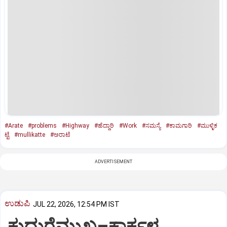
#Arate
#problems
#Highway
#ಹೆದ್ದಾರಿ
#Work
#ಸಮಸ್ಯೆ
#ಕಾಮಗಾರಿ
#ಮುಳ್ಳಿಕ
ಟ್ಟೆ
#mullikatte
#ಅರಾಟೆ
ADVERTISEMENT
ಉಡುಪಿ
JUL 22, 2026, 12:54 PM IST
ಕುದುರೆಮುಖ–ಕಾರ್ಕಳ