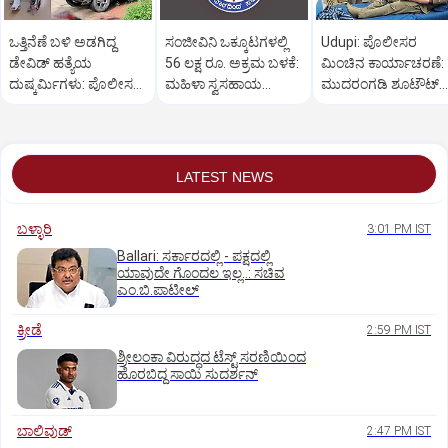
ಒತ್ತಿನೆಣೆ ಬಳಿ ಅಡಗಿದ್ದ
ಸಂಜೀವಿನಿ ಒಕ್ಕೂಟಗಳಲ್ಲಿ
Udupi: ಪೊಲೀಸರ
ಡೇವಿಡ್‌ ಹತ್ಯೆಯ
56 ಲಕ್ಷ ರೂ. ಅಕ್ರಮ ಬಳಕೆ:
ಮಿಂಚಿನ ಕಾರ್ಯಾಚರಣೆ:
ದುಷ್ಕರ್ಮಿಗಳು: ಪೊಲೀಸರ
ಮಹಿಳಾ ಸ್ವಸಹಾಯ
ಮುದರಂಗಡಿ ಶೂಟೌಟ್‌
ಕಾರ್ಯಾಚರಣೆ ಹೇಗಿತ್ತು?
ಸಂಘಗಳು ಕಂಗಾಲು
ಆರೋಪಿಯ ಬಂಧನ
LATEST NEWS
ಬಳ್ಳಾರಿ
3:01 PM IST
Ballari: ಸರ್ಕಾರದಲ್ಲಿ - ಪಕ್ಷದಲ್ಲಿ
ಯಾವುದೇ ಗೊಂದಲ ಇಲ್ಲ..: ಸಚಿವ
ಎಂ.ಬಿ.ಪಾಟೀಲ್
ಕ್ರೀಡೆ
2:59 PM IST
ಶ್ರೀಲಂಕಾ ವಿರುದ್ಧದ ಟೆಸ್ಟ್ ಸರಣಿಯಿಂದ
ಹೊರಬಿದ್ದ ಸಾಯಿ ಸುದರ್ಶನ್
ಬಾಲಿವುಡ್‌
2:47 PM IST