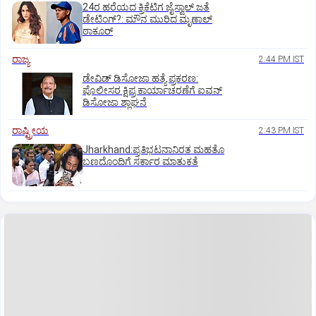
24ರ ಹರೆಯದ ಕ್ರಿಕೆಟಿಗ ಜೈಸ್ವಾಲ್‌ ಜತೆ
ಡೇಟಿಂಗ್?:‌ ಮೌನ ಮುರಿದ ಮೃಣಾಲ್‌
ಠಾಕೂರ್
ರಾಜ್ಯ
2:44 PM IST
ಡೇವಿಡ್ ಡಿಸೋಜಾ ಹತ್ಯೆ ಪ್ರಕರಣ:
ಪೊಲೀಸರ ಕ್ಷಿಪ್ರ ಕಾರ್ಯಾಚರಣೆಗೆ ಐವನ್
ಡಿಸೋಜಾ ಶ್ಲಾಘನೆ
ರಾಷ್ಟ್ರೀಯ
2:43 PM IST
Jharkhand:ಪ್ರತಿಭಟನಾನಿರತ ಮಹತೊ
ಬಣದೊಂದಿಗೆ ಸರ್ಕಾರ ಮಾತುಕತೆ