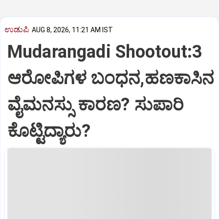
ಉಡುಪಿ
AUG 8, 2026, 11:21 AM IST
Mudarangadi Shootout:‌3
ಆರೋಪಿಗಳ ಬಂಧನ,ಹಣಕಾಸಿನ
ವೈಮನಸ್ಸು ಕಾರಣ? ಸುಪಾರಿ
ಕೊಟ್ಟಿದ್ಯಾರು?