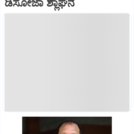
ಡಿಸೋಜಾ ಶ್ಲಾಘನೆ