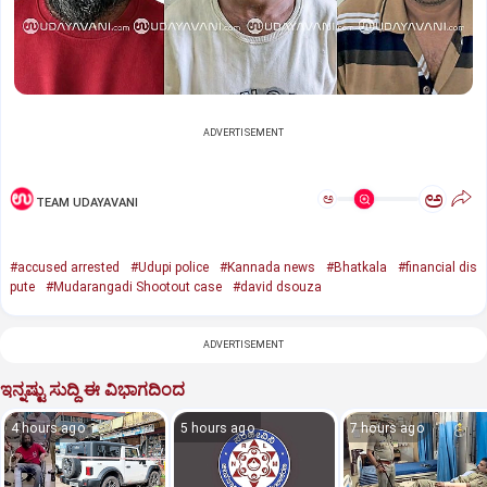
ADVERTISEMENT
ಅ
ಅ
TEAM UDAYAVANI
#accused arrested
#Udupi police
#Kannada news
#Bhatkala
#financial dis
pute
#Mudarangadi Shootout case
#david dsouza
ADVERTISEMENT
ಇನ್ನಷ್ಟು ಸುದ್ದಿ ಈ ವಿಭಾಗದಿಂದ
4 hours ago
5 hours ago
7 hours ago