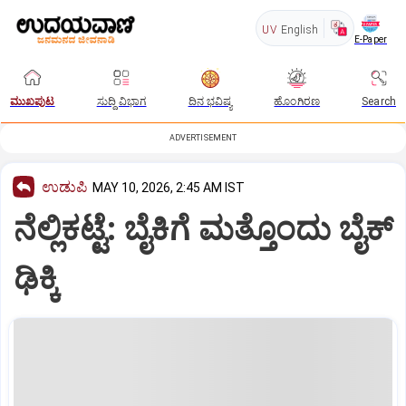
UV
English
E-Paper
ಮುಖಪುಟ
ಸುದ್ದಿ ವಿಭಾಗ
ದಿನ ಭವಿಷ್ಯ
ಹೊಂಗಿರಣ
Search
ADVERTISEMENT
ಉಡುಪಿ
MAY 10, 2026, 2:45 AM IST
ನೆಲ್ಲಿಕಟ್ಟೆ: ಬೈಕಿಗೆ ಮತ್ತೊಂದು ಬೈಕ್
ಢಿಕ್ಕಿ