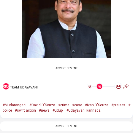
ADVERTISEMENT
ಅ
ಅ
TEAM UDAYAVANI
#Mudarangadi
#David D'Souza
#crime
#case
#Ivan D'Souza
#praises
#
police
#swift action
#news
#udupi
#udayavani kannada
ADVERTISEMENT