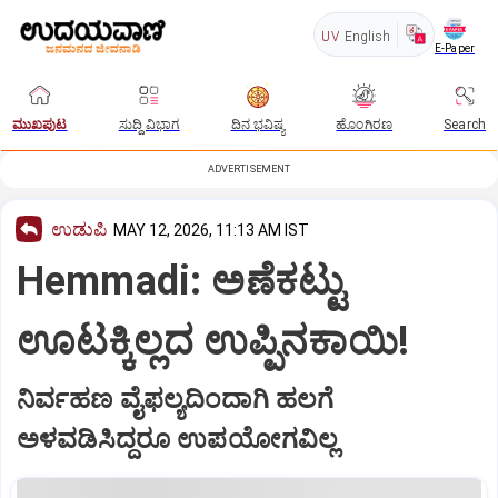
UV
English
E-Paper
ಮುಖಪುಟ
ಸುದ್ದಿ ವಿಭಾಗ
ದಿನ ಭವಿಷ್ಯ
ಹೊಂಗಿರಣ
Search
ADVERTISEMENT
ಉಡುಪಿ
MAY 12, 2026, 11:13 AM IST
Hemmadi: ಅಣೆಕಟ್ಟು
ಊಟಕ್ಕಿಲ್ಲದ ಉಪ್ಪಿನಕಾಯಿ!
ನಿರ್ವಹಣ ವೈಫಲ್ಯದಿಂದಾಗಿ ಹಲಗೆ
ಅಳವಡಿಸಿದ್ದರೂ ಉಪಯೋಗವಿಲ್ಲ