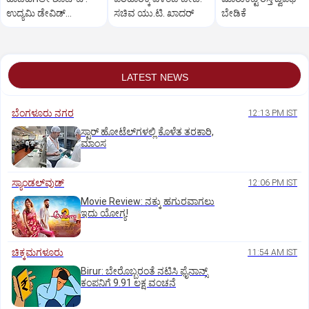
ಉದ್ಯಮಿ ಡೇವಿಡ್‌
ಸಚಿವ ಯು.ಟಿ. ಖಾದರ್
ಬೇಡಿಕೆ
ಡಿಸೋಜಾಗೆ ಗುಂಡಿಕ್ಕಿ ಹತ್ಯೆ
LATEST NEWS
ಬೆಂಗಳೂರು ನಗರ
12:13 PM IST
ಸ್ಟಾರ್‌ ಹೋಟೆಲ್‌ಗ‌ಳಲ್ಲಿ ಕೊಳೆತ ತರಕಾರಿ,
ಮಾಂಸ
ಸ್ಯಾಂಡಲ್‌ವುಡ್‌
12:06 PM IST
Movie Review: ನಕ್ಕು ಹಗುರವಾಗಲು
ಇದು ಯೋಗ್ಯ!
ಚಿಕ್ಕಮಗಳೂರು
11:54 AM IST
Birur: ಬೇರೊಬ್ಬರಂತೆ ನಟಿಸಿ ಫೈನಾನ್ಸ್
ಕಂಪನಿಗೆ 9.91 ಲಕ್ಷ ವಂಚನೆ