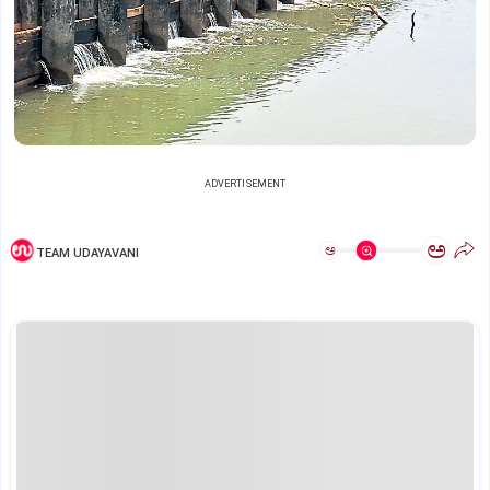
ADVERTISEMENT
ಅ
ಅ
TEAM UDAYAVANI