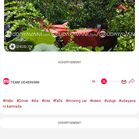
ಘಟನಾ ಸ್ಥಳ
ADVERTISEMENT
ಅ
ಅ
TEAM UDAYAVANI
#Hebri
#Driver
#die
#tree
#falls
#moving car
#news
#udupi
#udayava
ni kannada
ADVERTISEMENT