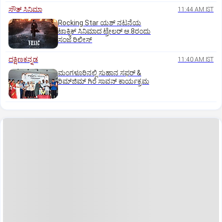
ಸೌತ್‌ ಸಿನಿಮಾ
11:44 AM IST
Rocking Star ಯಶ್‌ ನಟನೆಯ
ಟಾಕ್ಸಿಕ್‌ ಸಿನಿಮಾದ ಟ್ರೇಲರ್‌ ಆ.8ರಂದು
ಸಂಜೆ ರಿಲೀಸ್
ದಕ್ಷಿಣಕನ್ನಡ
11:40 AM IST
ಮಂಗಳೂರಿನಲ್ಲಿ ಸುಹಾನ ಸಫರ್ &
ರಿಮ್‌ಜಿಮ್ ಗಿರೆ ಸಾವನ್ ಕಾರ್ಯಕ್ರಮ