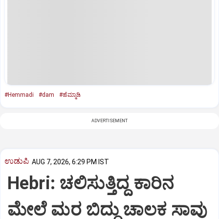
#Hemmadi
#dam
#ಹೆಮ್ಮಾಡಿ
ADVERTISEMENT
ಉಡುಪಿ
AUG 7, 2026, 6:29 PM IST
Hebri: ಚಲಿಸುತ್ತಿದ್ದ ಕಾರಿನ
ಮೇಲೆ ಮರ ಬಿದ್ದು ಚಾಲಕ ಸಾವು