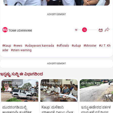
ADVERTISEMENT
ಅ
ಅ
TEAM UDAYAVANI
#Kaup
#news
#udayavani kannada
#officials
#udupi
#Minister
#U.T. Kh
ader
#stern warning
ADVERTISEMENT
ಇನ್ನಷ್ಟು ಸುದ್ದಿ ಈ ವಿಭಾಗದಿಂದ
19 hours ago
19 hours ago
20 hours ago
ಮುದರಂಗಡಿಯಲ್ಲಿ
Kaup: ಮಳೆಹಾನಿ
ಇನ್ನೂ ಈಡೇರದ ಪರ್ಕಳ
ಹಾಡಹಗಲೇ ಶೂಟೌಟ್:‌
ಪರಿಹಾರಕ್ಕೆ ವಿಳಂಬ ಬೇಡ:
ಮಾರುಕಟ್ಟೆ ರಸ್ತೆ ದ್ವಿಪಥ