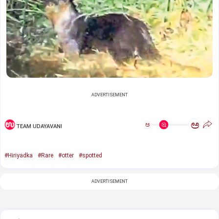
ADVERTISEMENT
ಅ
ಅ
TEAM UDAYAVANI
#Hiriyadka
#Rare
#otter
#spotted
ADVERTISEMENT