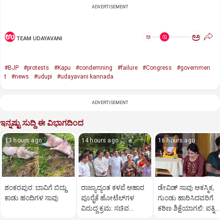
ADVERTISEMENT
ಅ
ಅ
TEAM UDAYAVANI
#BJP
#protests
#Kapu
#condemning
#failure
#Congress
#governmen
t
#news
#udupi
#udayavani kannada
ADVERTISEMENT
ಇನ್ನಷ್ಟು ಸುದ್ದಿ ಈ ವಿಭಾಗದಿಂದ
13 hours ago
14 hours ago
16 hours ago
ಶಂಕರಪುರ: ಬಾವಿಗೆ ಬಿದ್ದು
ರಾಜ್ಯಾದ್ಯಂತ ಕಳಪೆ ಆಹಾರ
ಡೇವಿಡ್ ಸಾವು ಆಕಸ್ಮಿಕ,
ಕಾಡು ಹಂದಿಗಳ ಸಾವು
ಪೂರೈಕೆ ಹೋಟೆಲ್‌ಗಳ
ಗುಂಡು ಹಾರಿಸಿದವರಿಗೆ
ವಿರುದ್ಧ ಕ್ರಮ: ಸಚಿವ
ಕಠಿಣ ಶಿಕ್ಷೆಯಾಗಲಿ: ಪತ್ನಿ
ಖಾದರ್
ಪ್ರಿಯಾ ಒತ್ತಾಯ