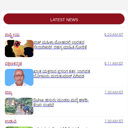
LATEST NEWS
ರಾಷ್ಟ್ರೀಯ
8:20 AM IST
ಪಾಕ್‌ ಮಹಿಳಾ ಮೋಹದಲ್ಲಿ ಭಾರತದ
ಸೇನಾಧಿಕಾರಿ!: ರಹಸ್ಯ ಮಾಹಿತಿ ಸೋರಿಕೆ
ದಕ್ಷಿಣಕನ್ನಡ
8:11 AM IST
ಖ್ಯಾತ ಯಕ್ಷಗಾನ ಪ್ರಸಂಗ ಕರ್ತ, ಭಾಗವತ
ಬೋಳೂರು ಮಧುಕುಮಾರ್ ವಿಧಿವಶ
ರಾಜ್ಯ
7:30 AM IST
Sulya: ಹಸುರು ಮಂಡಲ ಮಧ್ಯೆ ಹಳದಿ-
ಕೆಂಪು ಸಂಕಟ!
ಉಡುಪಿ
7:30 AM IST