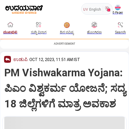
UV
English
E-Paper
ಮುಖಪುಟ
ಸುದ್ದಿ ವಿಭಾಗ
ದಿನ ಭವಿಷ್ಯ
ಹೊಂಗಿರಣ
Search
ADVERTISEMENT
ಉಡುಪಿ
OCT 12, 2023, 11:51 AM IST
PM Vishwakarma Yojana:
ಪಿಎಂ ವಿಶ್ವಕರ್ಮ ಯೋಜನೆ; ಸದ್ಯ
18 ಜಿಲ್ಲೆಗಳಿಗೆ ಮಾತ್ರ ಅವಕಾಶ