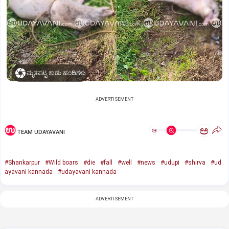
ಮೃತಪಟ್ಟ ಕಾಡು ಹಂದಿಗಳು
ADVERTISEMENT
ಅ
ಅ
TEAM UDAYAVANI
#Shankarpur
#Wild boars
#die
#fall
#well
#news
#udupi
#shirva
#ud
ayavani kannada
#udayavani kannada
ADVERTISEMENT