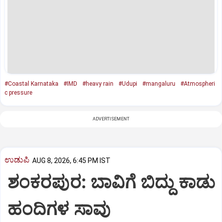
#Coastal Karnataka
#IMD
#heavy rain
#Udupi
#mangaluru
#Atmospheri
c pressure
ADVERTISEMENT
ಉಡುಪಿ
AUG 8, 2026, 6:45 PM IST
ಶಂಕರಪುರ: ಬಾವಿಗೆ ಬಿದ್ದು ಕಾಡು
ಹಂದಿಗಳ ಸಾವು