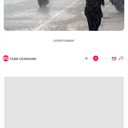
ADVERTISEMENT
ಅ
ಅ
TEAM UDAYAVANI