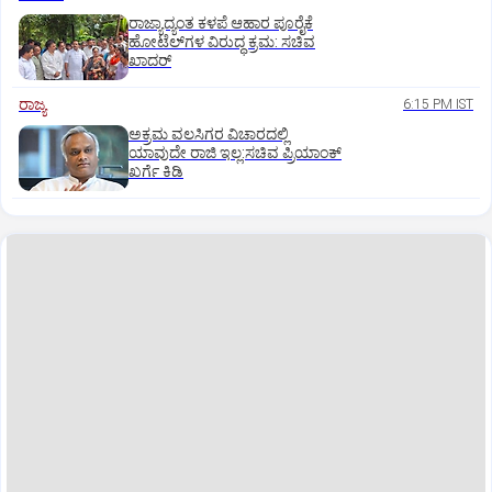
ರಾಜ್ಯಾದ್ಯಂತ ಕಳಪೆ ಆಹಾರ ಪೂರೈಕೆ
ಹೋಟೆಲ್‌ಗಳ ವಿರುದ್ಧ ಕ್ರಮ: ಸಚಿವ
ಖಾದರ್
ರಾಜ್ಯ
6:15 PM IST
ಅಕ್ರಮ ವಲಸಿಗರ ವಿಚಾರದಲ್ಲಿ
ಯಾವುದೇ ರಾಜಿ ಇಲ್ಲ:ಸಚಿವ ಪ್ರಿಯಾಂಕ್
ಖರ್ಗೆ ಕಿಡಿ