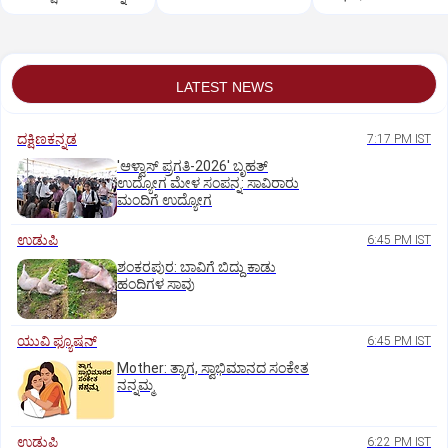
ಪ್ರಿಯಾ ಒತ್ತಾಯ
ಡಿಸೋಜಾ ಶ್ಲಾಘನೆ
ವೈಮನಸ್ಸು ಕಾರಣ? ಸುಪಾ
ಕೊಟ್ಟಿದ್ಯಾರು?
LATEST NEWS
ದಕ್ಷಿಣಕನ್ನಡ
7:17 PM IST
'ಆಳ್ವಾಸ್‌ ಪ್ರಗತಿ-2026' ಬೃಹತ್
ಉದ್ಯೋಗ ಮೇಳ ಸಂಪನ್ನ: ಸಾವಿರಾರು
ಮಂದಿಗೆ ಉದ್ಯೋಗ
ಉಡುಪಿ
6:45 PM IST
ಶಂಕರಪುರ: ಬಾವಿಗೆ ಬಿದ್ದು ಕಾಡು
ಹಂದಿಗಳ ಸಾವು
ಯುವಿ ಫ್ಯೂಷನ್
6:45 PM IST
Mother: ತ್ಯಾಗ, ಸ್ವಾಭಿಮಾನದ ಸಂಕೇತ
ನನ್ನಮ್ಮ
ಉಡುಪಿ
6:22 PM IST