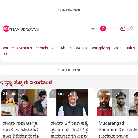
ADVERTISEMENT
ಅ
ಅ
TEAM UDAYAVANI
#state
#Minister
#hotels
#U.T. Khader
#Action
#supplying
#poor-quality
food
ADVERTISEMENT
ಇನ್ನಷ್ಟು ಸುದ್ದಿ ಈ ವಿಭಾಗದಿಂದ
3 hours ago
4 hours ago
8 hours ago
ಡೇವಿಡ್ ಸಾವು ಆಕಸ್ಮಿಕ,
ಡೇವಿಡ್ ಡಿಸೋಜಾ ಹತ್ಯೆ
Mudarangadi
ಗುಂಡು ಹಾರಿಸಿದವರಿಗೆ
ಪ್ರಕರಣ: ಪೊಲೀಸರ ಕ್ಷಿಪ್ರ
Shootout:‌3 ಆರೋಪಿ
ಕಠಿಣ ಶಿಕ್ಷೆಯಾಗಲಿ: ಪತ್ನಿ
ಕಾರ್ಯಾಚರಣೆಗೆ ಐವನ್
ಬಂಧನ,ಹಣಕಾಸಿನ