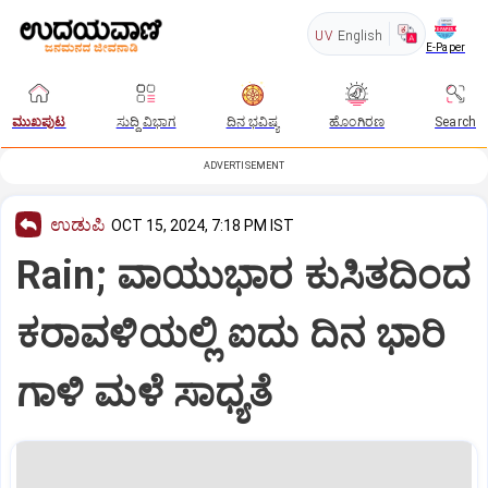
UV
English
E-Paper
ಮುಖಪುಟ
ಸುದ್ದಿ ವಿಭಾಗ
ದಿನ ಭವಿಷ್ಯ
ಹೊಂಗಿರಣ
Search
ADVERTISEMENT
ಉಡುಪಿ
OCT 15, 2024, 7:18 PM IST
Rain; ವಾಯುಭಾರ ಕುಸಿತದಿಂದ
ಕರಾವಳಿಯಲ್ಲಿ ಐದು ದಿನ ಭಾರಿ
ಗಾಳಿ ಮಳೆ ಸಾಧ್ಯತೆ