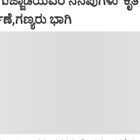
ಗುಜ್ಜಾಡಿಯವರ ನೆನಪುಗಳು' ಕೃತಿ
ೆ,ಗಣ್ಯರು ಭಾಗಿ