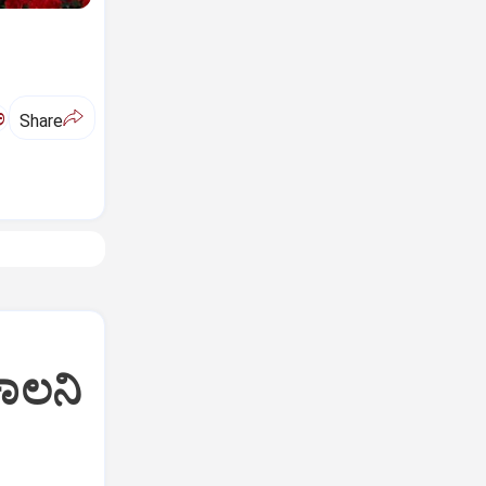
ಅ
Share
ಾಲನಿ