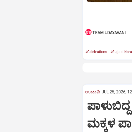
TEAM UDAYAVANI
#Celebrations
#Gujjadi Nar
ಉಡುಪಿ
JUL 25, 2026, 1
ಪಾಳುಬಿದ್
ಮಕ್ಕಳ ಪಾರ