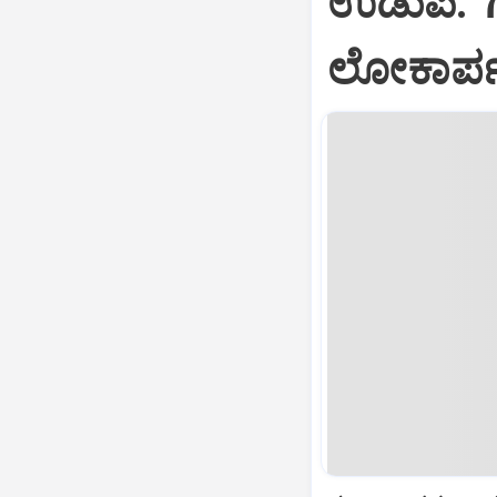
ಉಡುಪಿ: '
ಲೋಕಾರ್ಪಣ