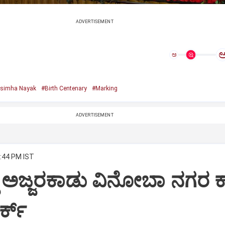
ADVERTISEMENT
ಅ
asimha Nayak
#Birth Centenary
#Marking
ADVERTISEMENT
2:44 PM IST
ದ ಅಜ್ಜರಕಾಡು ವಿನೋಬಾ ನಗರ ಕ
್ಕ್‌