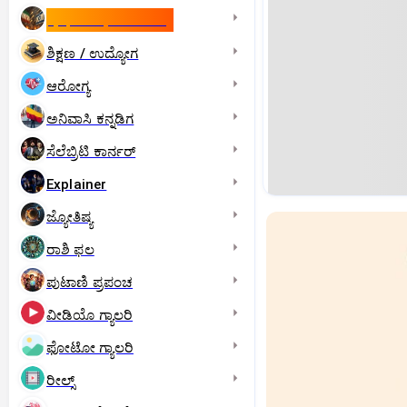
ಇಸ್ರೇಲ್- ಇರಾನ್‌ ಯುದ್ಧ
ಶಿಕ್ಷಣ / ಉದ್ಯೋಗ
ಆರೋಗ್ಯ
ಅನಿವಾಸಿ ಕನ್ನಡಿಗ
ಸೆಲೆಬ್ರಿಟಿ ಕಾರ್ನರ್‌
Explainer
ಜ್ಯೋತಿಷ್ಯ
ರಾಶಿ ಫಲ
ಪುಟಾಣಿ ಪ್ರಪಂಚ
ವೀಡಿಯೊ ಗ್ಯಾಲರಿ
ಫೋಟೋ ಗ್ಯಾಲರಿ
ರೀಲ್ಸ್