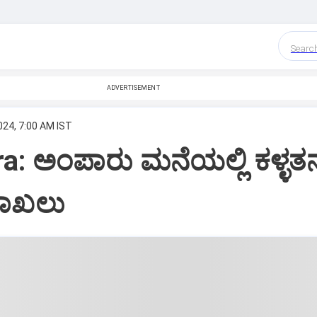
Searc
ADVERTISEMENT
024, 7:00 AM IST
a: ಅಂಪಾರು ಮನೆಯಲ್ಲಿ ಕಳ್ಳತ
ದಾಖಲು