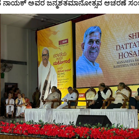
ಿಂಹ ನಾಯಕ್‌ ಅವರ ಜನ್ಮಶತಮಾನೋತ್ಸವ ಆಚರಣೆ ಸಂ