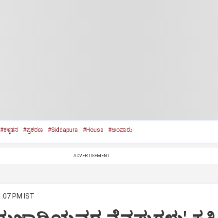
#ಕಳ್ಳತನ
#ಪ್ರಕರಣ
#Siddapura
#House
#ಅಂಪಾರು
ADVERTISEMENT
1:07 PM IST