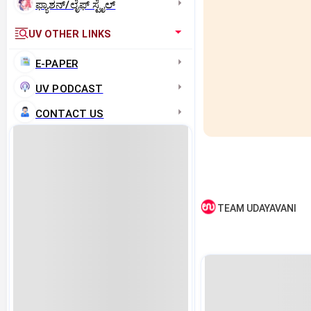
ಫ್ಯಾಶನ್/ಲೈಫ್‌ ಸ್ಟೈಲ್
UV OTHER LINKS
E-PAPER
UV PODCAST
CONTACT US
TEAM UDAYAVANI