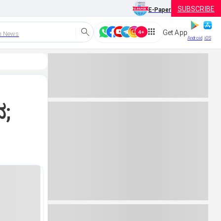
SUBSCRIBE
E-Paper
Get App
h News
Android
iOS
ನ;