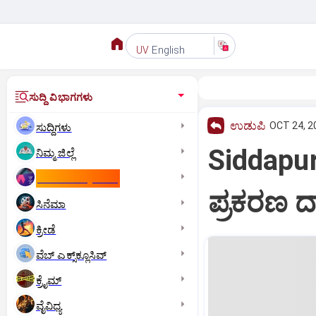
English
UV
ಸುದ್ದಿ ವಿಭಾಗಗಳು
ಉಡುಪಿ
OCT 24, 2
ಸುದ್ದಿಗಳು
Siddapur
ನಿಮ್ಮ ಜಿಲ್ಲೆ
ಕಾಮನ್‌ ವೆಲ್ತ್‌ ಗೇಮ್ಸ್‌
ಪ್ರಕರಣ 
ಸಿನೆಮಾ
ಕ್ರೀಡೆ
ವೆಬ್ ಎಕ್ಸ್‌ಕ್ಲೂಸಿವ್
ಕ್ರೈಮ್
ವೈವಿಧ್ಯ