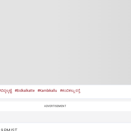
ಬಿದ್ಕಲ್ಕಟ್ಟೆ
#Bidkalkatte
#Kambikallu
#ಕಂಬಿಕಲ್ಲು ರಸ್ತೆ
ADVERTISEMENT
:19 PM IST