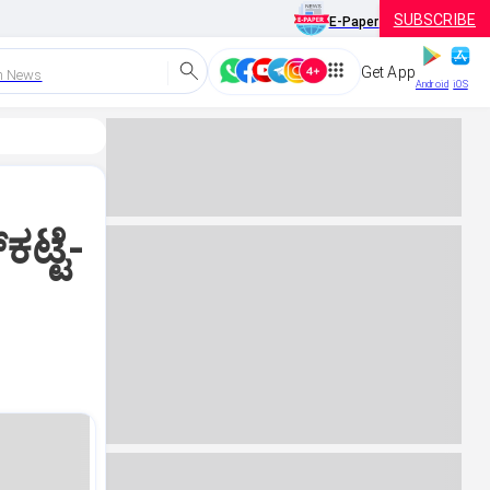
SUBSCRIBE
E-Paper
Get App
h News
Android
iOS
ಟ್ಟೆ-