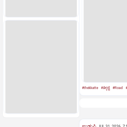
#thekkatte
#ತೆಕ್ಕಟ್ಟೆ
#Road
#
ಉಡುಪಿ
JUL 31, 2026, 7