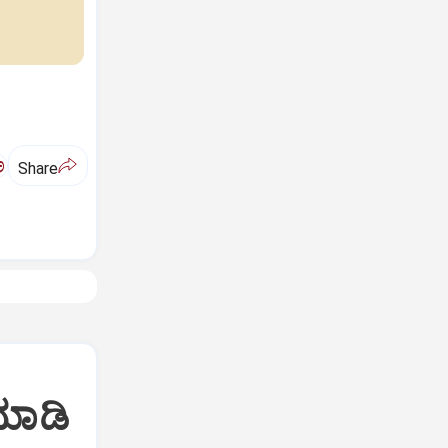
ಅ
Share
 ಮಾಡಿ