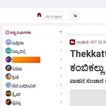
English
UV
ಸುದ್ದಿ ವಿಭಾಗಗಳು
ಉಡುಪಿ
OCT 22, 2
ಸುದ್ದಿಗಳು
Thekkatte
ನಿಮ್ಮ ಜಿಲ್ಲೆ
ಕಾಮನ್‌ ವೆಲ್ತ್‌ ಗೇಮ್ಸ್‌
ಕಂಬಿಕಲ್ಲು ರ
ಸಿನೆಮಾ
ಕ್ರೀಡೆ
ವಾಹನ ಸಂಚಾರ ದುಸ್
ವೆಬ್ ಎಕ್ಸ್‌ಕ್ಲೂಸಿವ್
ಕ್ರೈಮ್
ವೈವಿಧ್ಯ