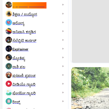
ಇಸ್ರೇಲ್- ಇರಾನ್‌ ಯುದ್ಧ
ಶಿಕ್ಷಣ / ಉದ್ಯೋಗ
ಆರೋಗ್ಯ
ಅನಿವಾಸಿ ಕನ್ನಡಿಗ
ಸೆಲೆಬ್ರಿಟಿ ಕಾರ್ನರ್‌
Explainer
ಜ್ಯೋತಿಷ್ಯ
ರಾಶಿ ಫಲ
ಪುಟಾಣಿ ಪ್ರಪಂಚ
ವೀಡಿಯೊ ಗ್ಯಾಲರಿ
ಫೋಟೋ ಗ್ಯಾಲರಿ
ರೀಲ್ಸ್