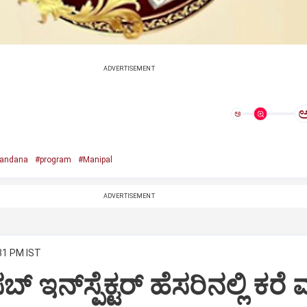
ADVERTISEMENT
ಅ
andana
#program
#Manipal
ADVERTISEMENT
:31 PM IST
್‌ ಇನ್‌ಸ್ಪೆಕ್ಟರ್‌ ಹೆಸರಿನಲ್ಲಿ ಕರೆ