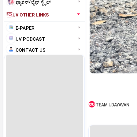
ಫ್ಯಾಶನ್/ಲೈಫ್‌ ಸ್ಟೈಲ್
UV OTHER LINKS
E-PAPER
UV PODCAST
CONTACT US
TEAM UDAYAVANI