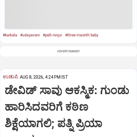
#karkala
#udayavani
#palli ninjur
#three maonth baby
ADVERTISEMENT
ಉಡುಪಿ
AUG 8, 2026, 4:24 PM IST
ಡೇವಿಡ್ ಸಾವು ಆಕಸ್ಮಿಕ: ಗುಂಡು
ಹಾರಿಸಿದವರಿಗೆ ಕಠಿಣ
ಶಿಕ್ಷೆಯಾಗಲಿ; ಪತ್ನಿ ಪ್ರಿಯಾ