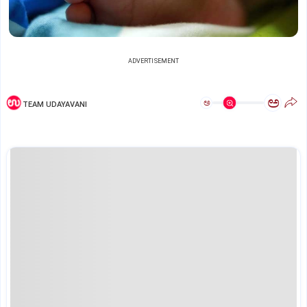
ADVERTISEMENT
ಅ
ಅ
TEAM UDAYAVANI