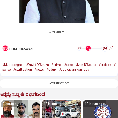
ADVERTISEMENT
ಅ
ಅ
TEAM UDAYAVANI
#Mudarangadi
#David D'Souza
#crime
#case
#Ivan D'Souza
#praises
#
police
#swift action
#news
#udupi
#udayavani kannada
ADVERTISEMENT
ಇನ್ನಷ್ಟು ಸುದ್ದಿ ಈ ವಿಭಾಗದಿಂದ
9 hours ago
10 hours ago
12 hours ago