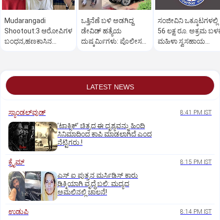
Mudarangadi
ಒತ್ತಿನೆಣೆ ಬಳಿ ಅಡಗಿದ್ದ
ಸಂಜೀವಿನಿ ಒಕ್ಕೂಟಗಳಲ್ಲಿ
Shootout:‌3 ಆರೋಪಿಗಳ
ಡೇವಿಡ್‌ ಹತ್ಯೆಯ
56 ಲಕ್ಷ ರೂ. ಅಕ್ರಮ ಬಳಕ
ಬಂಧನ,ಹಣಕಾಸಿನ
ದುಷ್ಕರ್ಮಿಗಳು: ಪೊಲೀಸರ
ಮಹಿಳಾ ಸ್ವಸಹಾಯ
ವೈಮನಸ್ಸು ಕಾರಣ? ಸುಪಾರಿ
ಕಾರ್ಯಾಚರಣೆ ಹೇಗಿತ್ತು?
ಸಂಘಗಳು ಕಂಗಾಲು
ಕೊಟ್ಟಿದ್ಯಾರು?
LATEST NEWS
ಸ್ಯಾಂಡಲ್‌ವುಡ್‌
8:41 PM IST
ʼಟಾಕ್ಸಿಕ್‌ʼ ಚಿತ್ರದ ಈ ದೃಶ್ಯವನ್ನು ಹಿಂದಿ
ಸಿನಿಮಾದಿಂದ ಕಾಪಿ ಮಾಡಲಾಗಿದೆ ಎಂದ
ನೆಟ್ಟಿಗರು.!
ಕ್ರೈಮ್
8:15 PM IST
ಎಸ್ ಐ ಪುತ್ರನ ಮರ್ಸಿಡಿಸ್‌ ಕಾರು
ಢಿಕ್ಕಿಯಾಗಿ ವೃದ್ಧೆ ಬಲಿ: ಮದ್ಯದ
ಅಮಲಿನಲ್ಲಿ ಚಾಲನೆ!
ಉಡುಪಿ
8:14 PM IST