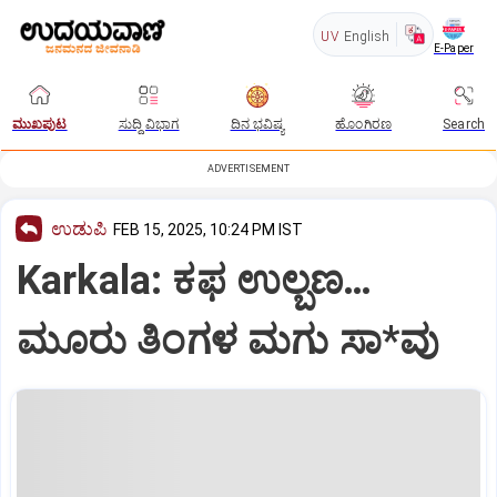
UV
English
E-Paper
ಮುಖಪುಟ
ಸುದ್ದಿ ವಿಭಾಗ
ದಿನ ಭವಿಷ್ಯ
ಹೊಂಗಿರಣ
Search
ADVERTISEMENT
ಉಡುಪಿ
FEB 15, 2025, 10:24 PM IST
Karkala: ಕಫ ಉಲ್ಬಣ…
ಮೂರು ತಿಂಗಳ ಮಗು ಸಾ*ವು