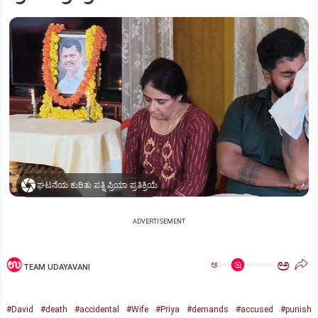
ಘಟನೆಯ ಕುರಿತು ಪತ್ನಿ ಪ್ರಿಯಾ ಪ್ರತಿಕ್ರಿಯೆ
ADVERTISEMENT
ಅ
ಅ
TEAM UDAYAVANI
#David
#death
#accidental
#Wife
#Priya
#demands
#accused
#punish