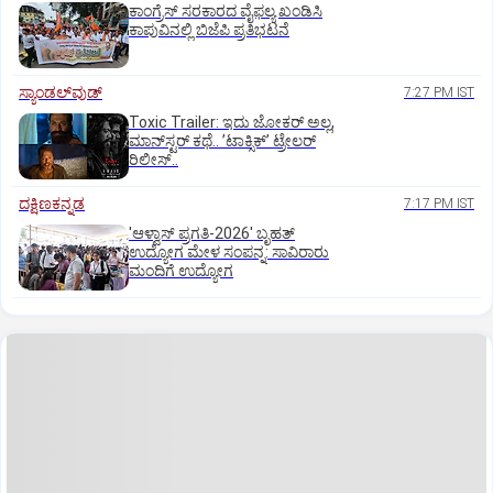
ಕಾಂಗ್ರೆಸ್ ಸರಕಾರದ ವೈಫಲ್ಯ ಖಂಡಿಸಿ
ಕಾಪುವಿನಲ್ಲಿ ಬಿಜೆಪಿ ಪ್ರತಿಭಟನೆ
ಸ್ಯಾಂಡಲ್‌ವುಡ್‌
7:27 PM IST
Toxic Trailer: ಇದು ಜೋಕರ್‌ ಅಲ್ಲ,
ಮಾನ್‌ಸ್ಟರ್‌ ಕಥೆ.. ʼಟಾಕ್ಸಿಕ್‌ʼ ಟ್ರೇಲರ್‌
ರಿಲೀಸ್..
ದಕ್ಷಿಣಕನ್ನಡ
7:17 PM IST
'ಆಳ್ವಾಸ್‌ ಪ್ರಗತಿ-2026' ಬೃಹತ್
ಉದ್ಯೋಗ ಮೇಳ ಸಂಪನ್ನ: ಸಾವಿರಾರು
ಮಂದಿಗೆ ಉದ್ಯೋಗ