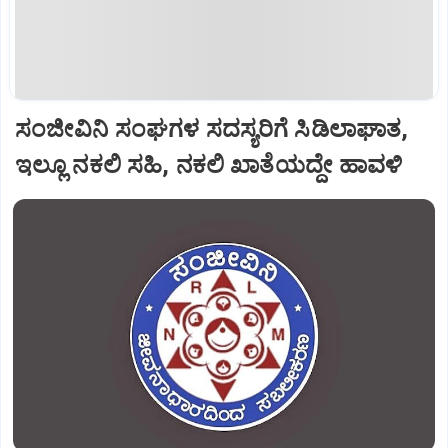
ಸಂಜೀವಿನಿ ಸಂಘಗಳ ಸದಸ್ಯರಿಗೆ ಸಿಡಿಲಾಘಾತ,
ಇಲ್ಲೂ ನಕಲಿ ಸಹಿ, ನಕಲಿ ಖಾತೆಯದ್ದೇ ಹಾವಳಿ