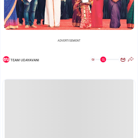
ADVERTISEMENT
ಅ
ಅ
TEAM UDAYAVANI