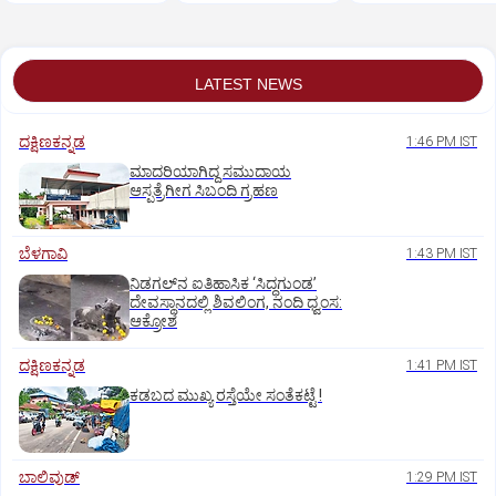
LATEST NEWS
ದಕ್ಷಿಣಕನ್ನಡ
1:46 PM IST
ಮಾದರಿಯಾಗಿದ್ದ ಸಮುದಾಯ
ಆಸ್ಪತ್ರೆಗೀಗ ಸಿಬಂದಿ ಗ್ರಹಣ
ಬೆಳಗಾವಿ
1:43 PM IST
ನಿಡಗಲ್‌ನ ಐತಿಹಾಸಿಕ ‘ಸಿದ್ಧಗುಂಡ’
ದೇವಸ್ಥಾನದಲ್ಲಿ ಶಿವಲಿಂಗ, ನಂದಿ ಧ್ವಂಸ:
ಆಕ್ರೋಶ
ದಕ್ಷಿಣಕನ್ನಡ
1:41 PM IST
ಕಡಬದ ಮುಖ್ಯ ರಸ್ತೆಯೇ ಸಂತೆಕಟ್ಟೆ !
ಬಾಲಿವುಡ್‌
1:29 PM IST