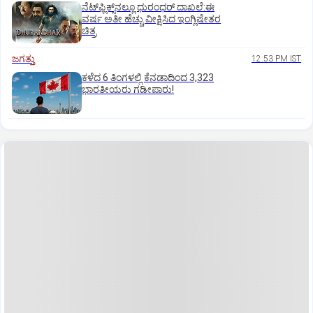
ನೆಟ್‌ಫ್ಲಿಕ್ಸ್‌ನಲ್ಲೂ ಧುರಂಧರ್‌ ದಾಖಲೆ:ಈ
ವರ್ಷ ಅತೀ ಹೆಚ್ಚು ವೀಕ್ಷಿಸಿದ ಇಂಗ್ಲಿಷೇತರ
ಚಿತ್ರ
ಜಗತ್ತು
12:53 PM IST
ಕಳೆದ 6 ತಿಂಗಳಲ್ಲಿ ಕೆನಡಾದಿಂದ 3,323
ಭಾರತೀಯರು ಗಡೀಪಾರು!