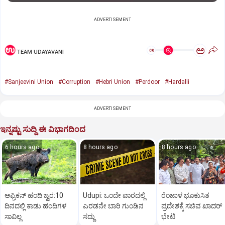
ADVERTISEMENT
ಅ
ಅ
TEAM UDAYAVANI
#Sanjeevini Union
#Corruption
#Hebri Union
#Perdoor
#Hardalli
ADVERTISEMENT
ಇನ್ನಷ್ಟು ಸುದ್ದಿ ಈ ವಿಭಾಗದಿಂದ
6 hours ago
8 hours ago
8 hours ago
ಆಫ್ರಿಕನ್‌ ಹಂದಿ ಜ್ವರ:10
Udupi: ಒಂದೇ ವಾರದಲ್ಲಿ
ರೆಂಜಾಳ ಭೂಕುಸಿತ
ದಿನದಲ್ಲಿ ಕಾಡು ಹಂದಿಗಳ
ಎರಡನೇ ಬಾರಿ ಗುಂಡಿನ
ಪ್ರದೇಶಕ್ಕೆ ಸಚಿವ ಖಾದರ್‌
ಸಾವಿಲ್ಲ
ಸದ್ದು
ಭೇಟಿ