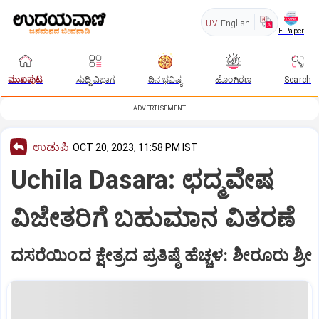
UV
English
E-Paper
ಮುಖಪುಟ
ಸುದ್ದಿ ವಿಭಾಗ
ದಿನ ಭವಿಷ್ಯ
ಹೊಂಗಿರಣ
Search
ADVERTISEMENT
ಉಡುಪಿ
OCT 20, 2023, 11:58 PM IST
Uchila Dasara: ಛದ್ಮವೇಷ
ವಿಜೇತರಿಗೆ ಬಹುಮಾನ ವಿತರಣೆ
ದಸರೆಯಿಂದ ಕ್ಷೇತ್ರದ ಪ್ರತಿಷ್ಠೆ ಹೆಚ್ಚಳ: ಶೀರೂರು ಶ್ರೀ