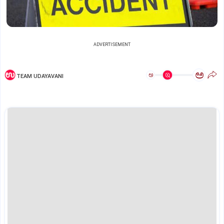
ADVERTISEMENT
ಅ
ಅ
TEAM UDAYAVANI