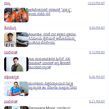
ರಾಜ್ಯ
10:20 PM IST
ಅಧಿವೇಶನದಲ್ಲಿ ಸರಕಾರಕ್ಕೆ "ಪ್ರತ್ಯಸ್ತ್ರ':
ಇಂದು ಬಿಜೆಪಿ ಸಭೆ
ಶಿವಮೊಗ್ಗ
9:50 PM IST
Agumbe: ಸರಣಿ ದನ ಕಳ್ಳತನ ಪ್ರಕರಣ:
ಸಿನಿಮೀಯ ಶೈಲಿಯಲ್ಲಿ ಆರೋಪಿಯನ್ನು
ಬಂಧಿಸಿದ ಪೊಲೀಸರು
ಬಾಲಿವುಡ್‌
9:10 PM IST
ಸಾಲ ಮರುಪಾವತಿಸದ ಹಿನ್ನೆಲೆ: ನಟ
ರಾಜಪಾಲ್ ಯಾದವ್‌ ಆಸ್ತಿ ಹರಾಜಿಗೆ
ಮುಂದಾದ ಬ್ಯಾಂಕ್
ದಕ್ಷಿಣಕನ್ನಡ
8:28 PM IST
ಮಂಗಳೂರು ವಿಶ್ವವಿದ್ಯಾಲಯದ ನಿವೃತ್ತ
ಪ್ರಾಧ್ಯಾಪಕಿ ಡಾ. ವಹೀದಾ ಸುಲ್ತಾನಾ ನಿಧನ
ಬಾಲಿವುಡ್‌
8:21 PM IST
Ramayana Movie: ಭಾರತೀಯ