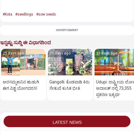
#Kota
#seedlings
#sow seeds
ADVERTISEMENT
ಇನ್ನಷ್ಟು ಸುದ್ದಿ ಈ ವಿಭಾಗದಿಂದ
25 days ago
25 days ago
25 days ago
ಅರಸಮ್ಮಕಾನಿನ ಹುಡುಗಿ
Gangolli: ಕೊಡಪಾಡಿ ಕಿರು
Udupi: ರಾಷ್ಟ್ರೀಯ ಲೋ
ಈಗ ವಿಶ್ವ ಯೋಗದರಸಿ!
ಸೇತುವೆ ಕುಸಿತ ಭೀತಿ
ಅದಾಲತ್‌ ನಲ್ಲಿ 73,355
ಪ್ರಕರಣ ಇತ್ಯರ್ಥ
LATEST NEWS