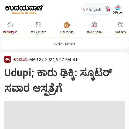
UV
English
E-Paper
ಮುಖಪುಟ
ಸುದ್ದಿ ವಿಭಾಗ
ದಿನ ಭವಿಷ್ಯ
ಹೊಂಗಿರಣ
Search
ADVERTISEMENT
ಉಡುಪಿ
MAR 27, 2024, 9:42 PM IST
Udupi; ಕಾರು ಢಿಕ್ಕಿ: ಸ್ಕೂಟರ್‌
ಸವಾರ ಆಸ್ಪತ್ರೆಗೆ