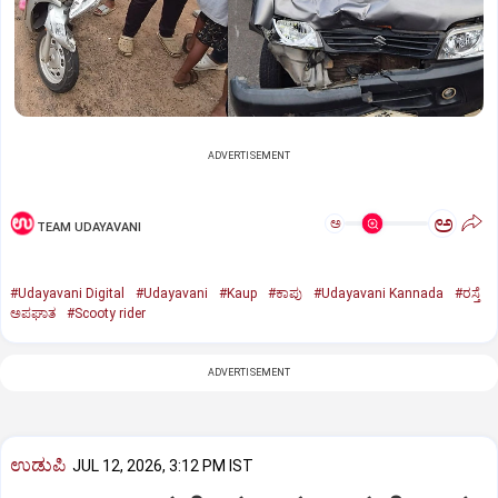
ADVERTISEMENT
ಅ
ಅ
TEAM UDAYAVANI
#Udayavani Digital
#Udayavani
#Kaup
#ಕಾಪು
#Udayavani Kannada
#ರಸ್ತೆ
ಅಪಘಾತ
#Scooty rider
ADVERTISEMENT
ಉಡುಪಿ
JUL 12, 2026, 3:12 PM IST