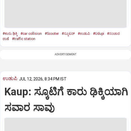
#ಕಾರು ಢಿಕ್ಕಿ
#car collision
#Scooter
#ಸ್ಕೂಟರ್‌
#ಉಡುಪಿ
#Udupi
#ಸಂಚಾರ
ಠಾಣೆ
#traffic station
ADVERTISEMENT
ಉಡುಪಿ
JUL 12, 2026, 8:34 PM IST
Kaup: ಸ್ಕೂಟಿಗೆ ಕಾರು ಢಿಕ್ಕಿಯಾಗಿ
ಸವಾರ ಸಾವು