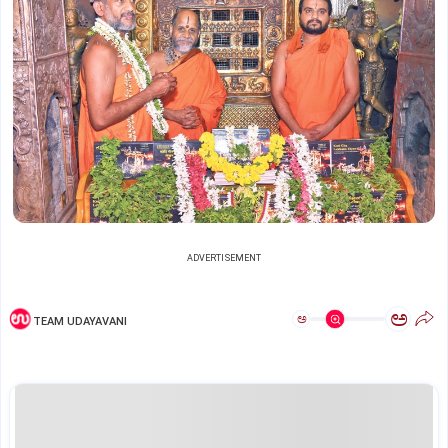
ADVERTISEMENT
ಅ
ಅ
TEAM UDAYAVANI