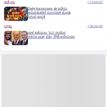
ರಾಶಿ ಫಲ
7:10 AM IST
Daily horoscope: ಈ ರಾಶಿಯ
ಅವಿವಾಹಿತರಿಗೆ ಸುಲಭವಾಗಿ ಜೋಡಿ
ಸಿಗುವ ಸಾಧ್ಯತೆ
ಜಗತ್ತು
7:08 AM IST
ದಾಳಿ ತಡೆಯಲು ‘ಸುನ್ನಿ ನ್ಯಾಟೋ’
ರಚಿಸಿದ ಪಾಕ್‌, ಟರ್ಕಿ, ಸೌದಿ ಅರೇಬಿಯಾ