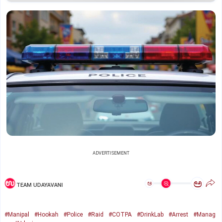
ADVERTISEMENT
ಅ
ಅ
TEAM UDAYAVANI
#Manipal
#Hookah
#Police
#Raid
#COTPA
#DrinkLab
#Arrest
#Manag