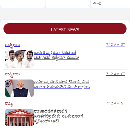
ಸಾವು
LATEST NEWS
ರಾಷ್ಟ್ರೀಯ
7:12 AM IST
ಕಾವೇರಿ ಬಗ್ಗೆ ಕರ್ನಾಟಕದ ಜತೆ
ಚರ್ಚಿಸಿದರೆ ತಪ್ಪೇನು?: ವಿಜಯ್‌
ರಾಷ್ಟ್ರೀಯ
7:12 AM IST
ನಾನಿರುವೆ, ಚಿಂತೆ ಬೇಡ: ಟಿಎಂಸಿ, ಸೇನೆ
ಬಂಡಾಯ ಸಂಸದರಿಗೆ ಮೋದಿ ಅಭಯ
ರಾಜ್ಯ
7:12 AM IST
ರಾಜಕಾರಣಿಗಳ ನಾಲಿಗೆ
ಹಿಡಿತದಲ್ಲಿರಬೇಕು: ರವಿಕುಮಾರ್‌ಗೆ
ಹೈಕೋರ್ಟ್ ಚಾಟಿ