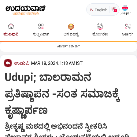
UV
English
E-Paper
ಮುಖಪುಟ
ಸುದ್ದಿ ವಿಭಾಗ
ದಿನ ಭವಿಷ್ಯ
ಹೊಂಗಿರಣ
Search
ADVERTISEMENT
ಉಡುಪಿ
MAR 18, 2024, 1:18 AM IST
Udupi; ಬಾಲರಾಮನ
ಪ್ರತಿಷ್ಠಾಪನ -ಸಂತ ಸಮಾಜಕ್ಕೆ
ಕೃಷ್ಣಾರ್ಪಣ
ಶ್ರೀಕೃಷ್ಣ ಮಠದಲ್ಲಿ ಅಭಿನಂದನೆ ಸ್ವೀಕರಿಸಿ