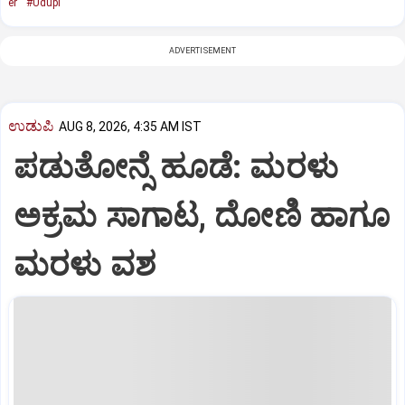
er
#Udupi
ADVERTISEMENT
ಉಡುಪಿ
AUG 8, 2026, 4:35 AM IST
ಪಡುತೋನ್ಸೆ ಹೂಡೆ: ಮರಳು
ಅಕ್ರಮ ಸಾಗಾಟ, ದೋಣಿ ಹಾಗೂ
ಮರಳು ವಶ