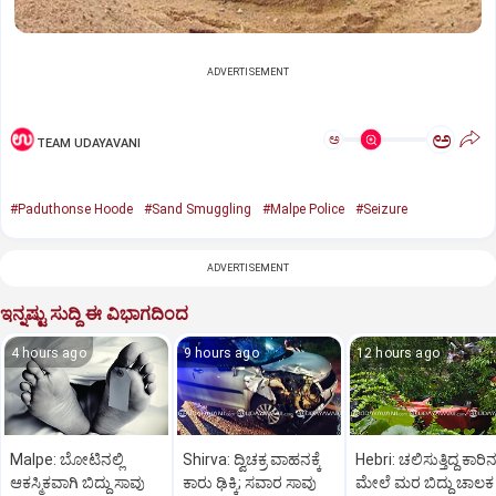
ADVERTISEMENT
ಅ
ಅ
TEAM UDAYAVANI
#Paduthonse Hoode
#Sand Smuggling
#Malpe Police
#Seizure
ADVERTISEMENT
ಇನ್ನಷ್ಟು ಸುದ್ದಿ ಈ ವಿಭಾಗದಿಂದ
4 hours ago
9 hours ago
12 hours ago
Malpe: ಬೋಟಿನಲ್ಲಿ
Shirva: ದ್ವಿಚಕ್ರ ವಾಹನಕ್ಕೆ
Hebri: ಚಲಿಸುತ್ತಿದ್ದ ಕಾರಿ
ಆಕಸ್ಮಿಕವಾಗಿ ಬಿದ್ದು ಸಾವು
ಕಾರು ಢಿಕ್ಕಿ; ಸವಾರ ಸಾವು
ಮೇಲೆ ಮರ ಬಿದ್ದು ಚಾಲಕ