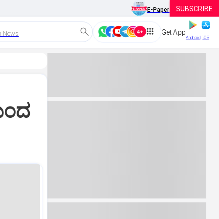
SUBSCRIBE
E-Paper
Get App
h News
Android
iOS
ಯಿಂದ