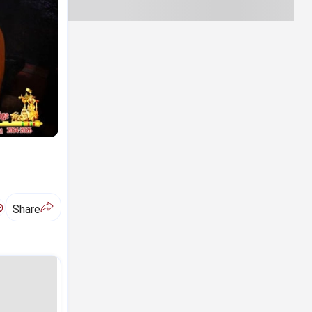
ಅ
Share