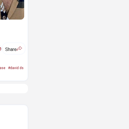
ಅ
Share
ase
#david ds