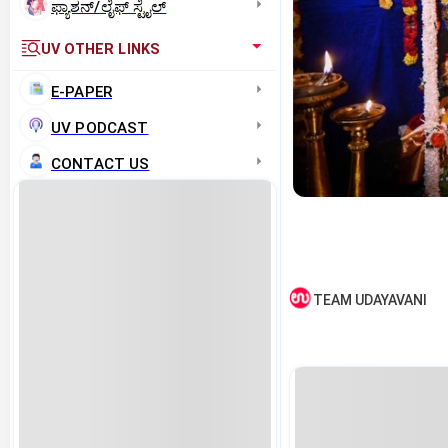
ಫ್ಯಾಶನ್/ಲೈಫ್‌ ಸ್ಟೈಲ್
UV OTHER LINKS
E-PAPER
UV PODCAST
CONTACT US
TEAM UDAYAVANI