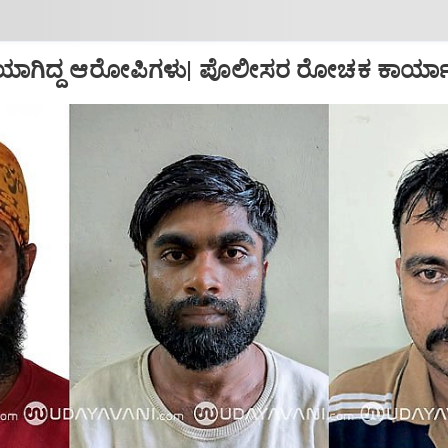
ಾರಿಯಾಗಿದ್ದ ಆರೋಪಿಗಳು| ಪೊಲೀಸರ ರೋಚಕ ಕಾರ್ಯ