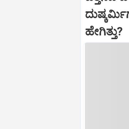
ದುಷ್ಕರ್
ಹೇಗಿತ್ತು?