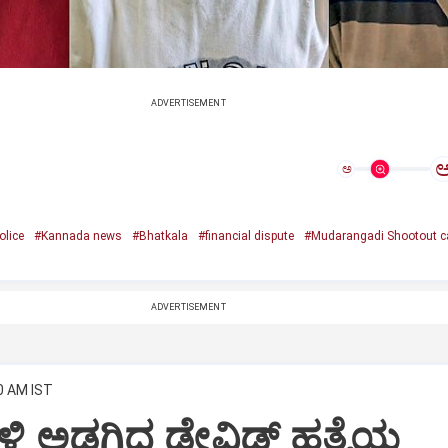
ADVERTISEMENT
ಅ
olice
#Kannada news
#Bhatkala
#financial dispute
#Mudarangadi Shootout c
ADVERTISEMENT
0 AM IST
 ಬಳಿ ಅಡಗಿದ್ದ ಡೇವಿಡ್‌ ಹತ್ಯೆಯ