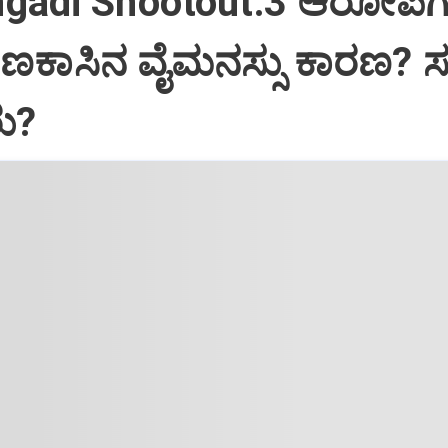
gadi Shootout:‌3 ಆರೋಪಿ
ಕಾಸಿನ ವೈಮನಸ್ಸು ಕಾರಣ? ಸ
ರು?