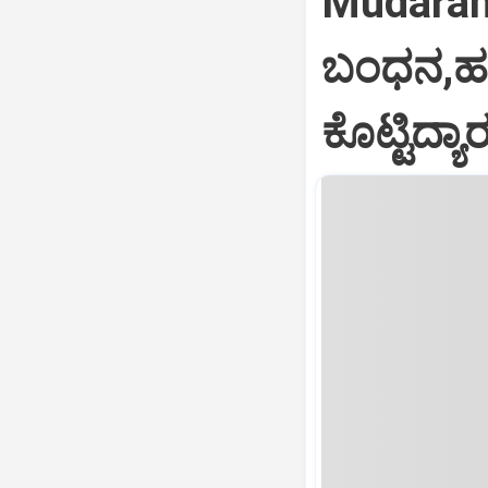
Mudaran
ಬಂಧನ,ಹಣ
ಕೊಟ್ಟಿದ್ಯಾ