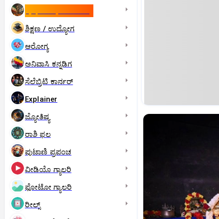
ಇಸ್ರೇಲ್- ಇರಾನ್‌ ಯುದ್ಧ
ಶಿಕ್ಷಣ / ಉದ್ಯೋಗ
ಆರೋಗ್ಯ
ಅನಿವಾಸಿ ಕನ್ನಡಿಗ
ಸೆಲೆಬ್ರಿಟಿ ಕಾರ್ನರ್‌
Explainer
ಜ್ಯೋತಿಷ್ಯ
ರಾಶಿ ಫಲ
ಪುಟಾಣಿ ಪ್ರಪಂಚ
ವೀಡಿಯೊ ಗ್ಯಾಲರಿ
ಫೋಟೋ ಗ್ಯಾಲರಿ
ರೀಲ್ಸ್