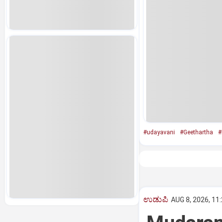
#udayavani
#Geethartha
#
ಉಡುಪಿ
AUG 8, 2026, 11