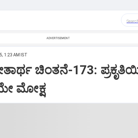
Searc
ADVERTISEMENT
5, 1:23 AM IST
ೀತಾರ್ಥ ಚಿಂತನೆ-173: ಪ್ರಕೃತಿ
ಯೇ ಮೋಕ್ಷ