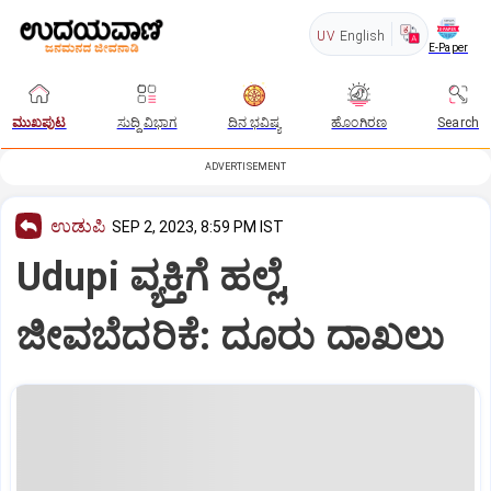
UV
English
E-Paper
ಮುಖಪುಟ
ಸುದ್ದಿ ವಿಭಾಗ
ದಿನ ಭವಿಷ್ಯ
ಹೊಂಗಿರಣ
Search
ADVERTISEMENT
ಉಡುಪಿ
SEP 2, 2023, 8:59 PM IST
Udupi ವ್ಯಕ್ತಿಗೆ ಹಲ್ಲೆ,
ಜೀವಬೆದರಿಕೆ: ದೂರು ದಾಖಲು