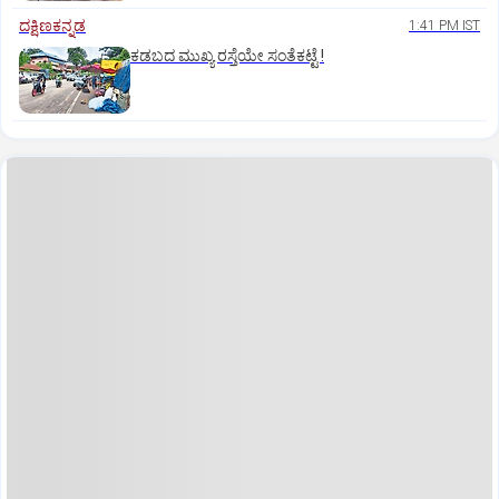
ದಕ್ಷಿಣಕನ್ನಡ
1:41 PM IST
ಕಡಬದ ಮುಖ್ಯ ರಸ್ತೆಯೇ ಸಂತೆಕಟ್ಟೆ !