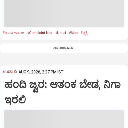
#ದೂರು ದಾಖಲು
#Complaint filed
#Udupi
#Man
#ವ್ಯಕ್ತಿ
ADVERTISEMENT
ಉಡುಪಿ
AUG 9, 2026, 2:27 PM IST
ಹಂದಿ ಜ್ವರ: ಆತಂಕ ಬೇಡ, ನಿಗಾ
ಇರಲಿ