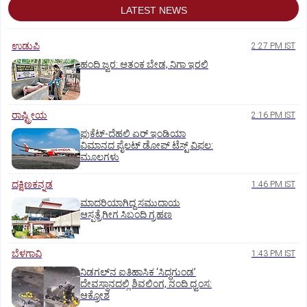
LATEST NEWS
ಉಡುಪಿ
2:27 PM IST
ಹಂದಿ ಜ್ವರ: ಆತಂಕ ಬೇಡ, ನಿಗಾ ಇರಲಿ
ರಾಷ್ಟ್ರೀಯ
2:16 PM IST
ಫುಕೆಟ್‌-ದೆಹಲಿ ಏರ್‌ ಇಂಡಿಯಾ
ವಿಮಾನದ ಪೈಲಟ್‌ ಡೋಪ್‌ ಟೆಸ್ಟ್‌ ವಿಫಲ:
ಮೂಲಗಳು
ದಕ್ಷಿಣಕನ್ನಡ
1:46 PM IST
ಮಾದರಿಯಾಗಿದ್ದ ಸಮುದಾಯ
ಆಸ್ಪತ್ರೆಗೀಗ ಸಿಬಂದಿ ಗ್ರಹಣ
ಬೆಳಗಾವಿ
1:43 PM IST
ನಿಡಗಲ್‌ನ ಐತಿಹಾಸಿಕ ‘ಸಿದ್ಧಗುಂಡ’
ದೇವಸ್ಥಾನದಲ್ಲಿ ಶಿವಲಿಂಗ, ನಂದಿ ಧ್ವಂಸ:
ಆಕ್ರೋಶ