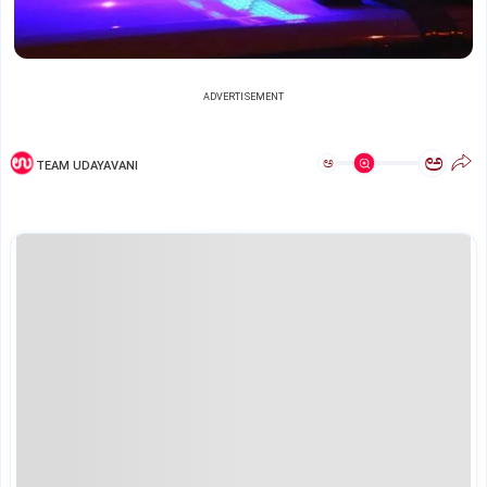
ADVERTISEMENT
ಅ
ಅ
TEAM UDAYAVANI