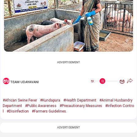
ADVERTISEMENT
ಅ
ಅ
TEAM UDAYAVANI
#African Swine Fever
#Kundapura
#Health Department
#Animal Husbandry
Department
#Public Awareness
#Precautionary Measures
#Infection Contro
l
#Disinfection
#Farmers Guidelines.
ADVERTISEMENT