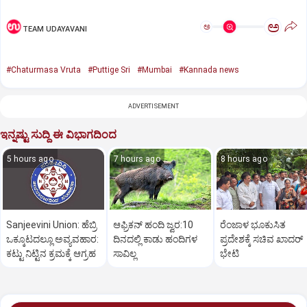
ಅ
ಅ
TEAM UDAYAVANI
#Chaturmasa Vruta
#Puttige Sri
#Mumbai
#Kannada news
ADVERTISEMENT
ಇನ್ನಷ್ಟು ಸುದ್ದಿ ಈ ವಿಭಾಗದಿಂದ
5 hours ago
7 hours ago
8 hours ago
Sanjeevini Union: ಹೆಬ್ರಿ
ಆಫ್ರಿಕನ್‌ ಹಂದಿ ಜ್ವರ:10
ರೆಂಜಾಳ ಭೂಕುಸಿತ
ಒಕ್ಕೂಟದಲ್ಲೂ ಅವ್ಯವಹಾರ:
ದಿನದಲ್ಲಿ ಕಾಡು ಹಂದಿಗಳ
ಪ್ರದೇಶಕ್ಕೆ ಸಚಿವ ಖಾದರ್‌
ಕಟ್ಟು ನಿಟ್ಟಿನ ಕ್ರಮಕ್ಕೆ ಆಗ್ರಹ
ಸಾವಿಲ್ಲ
ಭೇಟಿ