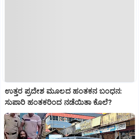
ಉತ್ತರ ಪ್ರದೇಶ ಮೂಲದ ಹಂತಕನ ಬಂಧನ:
ಸುಪಾರಿ ಹಂತಕರಿಂದ ನಡೆಯಿತಾ ಕೊಲೆ?