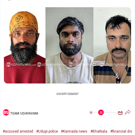
ADVERTISEMENT
ಅ
ಅ
TEAM UDAYAVANI
#accused arrested
#Udupi police
#Kannada news
#Bhatkala
#financial dis