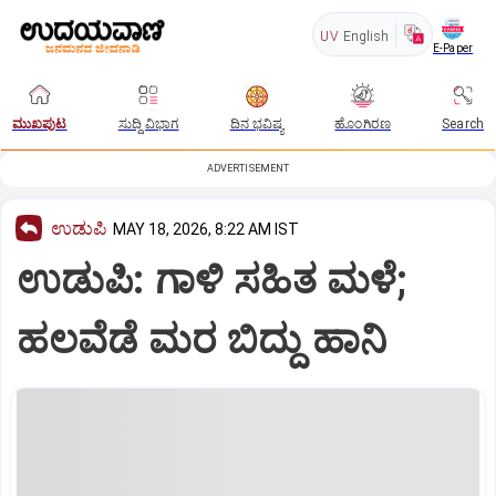
UV
English
E-Paper
ಮುಖಪುಟ
ಸುದ್ದಿ ವಿಭಾಗ
ದಿನ ಭವಿಷ್ಯ
ಹೊಂಗಿರಣ
Search
ADVERTISEMENT
ಉಡುಪಿ
MAY 18, 2026, 8:22 AM IST
ಉಡುಪಿ: ಗಾಳಿ ಸಹಿತ ಮಳೆ;
ಹಲವೆಡೆ ಮರ ಬಿದ್ದು ಹಾನಿ