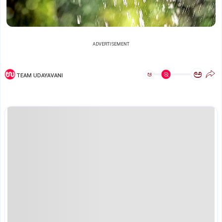
ADVERTISEMENT
ಅ
ಅ
TEAM UDAYAVANI