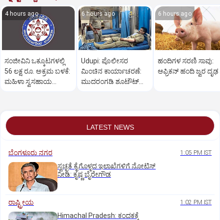
4 hours ago
6 hours ago
6 hours ago
ಸಂಜೀವಿನಿ ಒಕ್ಕೂಟಗಳಲ್ಲಿ
Udupi: ಪೊಲೀಸರ
ಹಂದಿಗಳ ಸರಣಿ ಸಾವು:
56 ಲಕ್ಷ ರೂ. ಅಕ್ರಮ ಬಳಕೆ:
ಮಿಂಚಿನ ಕಾರ್ಯಾಚರಣೆ:
ಆಫ್ರಿಕನ್‌ ಹಂದಿ ಜ್ವರ ದೃಢ
ಮಹಿಳಾ ಸ್ವಸಹಾಯ
ಮುದರಂಗಡಿ ಶೂಟೌಟ್‌
ಸಂಘಗಳು ಕಂಗಾಲು
ಆರೋಪಿಯ ಬಂಧನ
LATEST NEWS
ಬೆಂಗಳೂರು ನಗರ
1:05 PM IST
ಸ್ವಚ್ಛತೆ ಕೈಗೊಳ್ಳದ ಇಲಾಖೆಗಳಿಗೆ ನೋಟಿಸ್‌
ನೀಡಿ: ಕೃಷ್ಣ ಬೈರೇಗೌಡ
ರಾಷ್ಟ್ರೀಯ
1:02 PM IST
Himachal Pradesh: ಕಂದಕಕ್ಕೆ