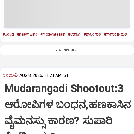
#Udupi
#heavy wind
#moderate rain
#ಉಡುಪಿ
#ಭಾರೀ ಗಾಳಿ
#ಸಾಧಾರಣ ಮಳೆ
ADVERTISEMENT
ಉಡುಪಿ
AUG 8, 2026, 11:21 AM IST
Mudarangadi Shootout:‌3
ಆರೋಪಿಗಳ ಬಂಧನ,ಹಣಕಾಸಿನ
ವೈಮನಸ್ಸು ಕಾರಣ? ಸುಪಾರಿ