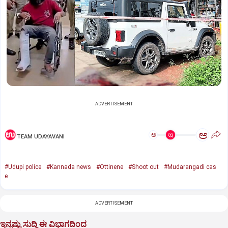
ADVERTISEMENT
ಅ
ಅ
TEAM UDAYAVANI
#Udupi police
#Kannada news
#Ottinene
#Shoot out
#Mudarangadi cas
e
ADVERTISEMENT
ಇನ್ನಷ್ಟು ಸುದ್ದಿ ಈ ವಿಭಾಗದಿಂದ