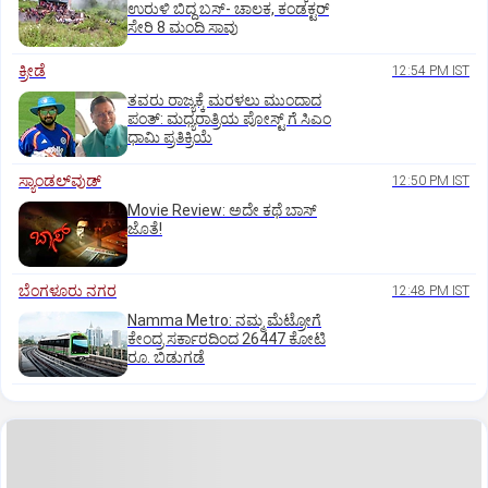
ಉರುಳಿ ಬಿದ್ದ ಬಸ್-‌ ಚಾಲಕ, ಕಂಡಕ್ಟರ್‌
ಸೇರಿ 8 ಮಂದಿ ಸಾವು
ಕ್ರೀಡೆ
12:54 PM IST
ತವರು ರಾಜ್ಯಕ್ಕೆ ಮರಳಲು ಮುಂದಾದ
ಪಂತ್:‌ ಮಧ್ಯರಾತ್ರಿಯ ಪೋಸ್ಟ್‌ ಗೆ ಸಿಎಂ
ಧಾಮಿ ಪ್ರತಿಕ್ರಿಯೆ
ಸ್ಯಾಂಡಲ್‌ವುಡ್‌
12:50 PM IST
Movie Review: ಅದೇ ಕಥೆ ಬಾಸ್‌
ಜೊತೆ!
ಬೆಂಗಳೂರು ನಗರ
12:48 PM IST
Namma Metro: ನಮ್ಮ ಮೆಟ್ರೋಗೆ
ಕೇಂದ್ರ ಸರ್ಕಾರದಿಂದ 26447 ಕೋಟಿ
ರೂ. ಬಿಡುಗಡೆ