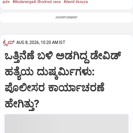
pute
#Mudarangadi Shootout case
#david dsouza
ADVERTISEMENT
ಕ್ರೈಮ್
AUG 8, 2026, 10:20 AM IST
ಒತ್ತಿನೆಣೆ ಬಳಿ ಅಡಗಿದ್ದ ಡೇವಿಡ್‌
ಹತ್ಯೆಯ ದುಷ್ಕರ್ಮಿಗಳು:
ಪೊಲೀಸರ ಕಾರ್ಯಾಚರಣೆ
ಹೇಗಿತ್ತು?