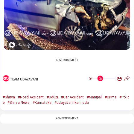
ಘಟನಾ ಸ್ಥಳ
ADVERTISEMENT
ಅ
ಅ
TEAM UDAYAVANI
#Shirva
#Road Accident
#Udupi
#Car Accident
#Manipal
#Crime
#Polic
e
#Shirva News
#Karnataka
#udayavani kannada
ADVERTISEMENT