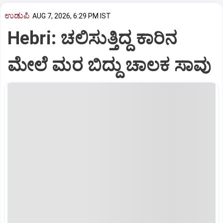
ಉಡುಪಿ
AUG 7, 2026, 6:29 PM IST
Hebri: ಚಲಿಸುತ್ತಿದ್ದ ಕಾರಿನ
ಮೇಲೆ ಮರ ಬಿದ್ದು ಚಾಲಕ ಸಾವು