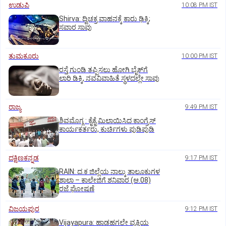
ಉಡುಪಿ
10:08 PM IST
Shirva: ದ್ವಿಚಕ್ರ ವಾಹನಕ್ಕೆ ಕಾರು ಢಿಕ್ಕಿ;
ಸವಾರ ಸಾವು
ತುಮಕೂರು
10:00 PM IST
ರಸ್ತೆ ಗುಂಡಿ ತಪ್ಪಿಸಲು ಹೋಗಿ ಬೈಕ್‌ಗೆ
ಲಾರಿ ಡಿಕ್ಕಿ, ನವವಿವಾಹಿತೆ ಸ್ಥಳದಲ್ಲೇ ಸಾವು
ರಾಜ್ಯ
9:49 PM IST
ಶಿವಮೊಗ್ಗ : ಕೈಕೈ ಮಿಲಾಯಿಸಿದ ಕಾಂಗ್ರೆಸ್
ಕಾರ್ಯಕರ್ತರು, ಕುರ್ಚಿಗಳು ಪುಡಿಪುಡಿ
ದಕ್ಷಿಣಕನ್ನಡ
9:17 PM IST
RAIN: ದ.ಕ ಜಿಲ್ಲೆಯ ನಾಲ್ಕು ತಾಲೂಕುಗಳ
ಶಾಲಾ – ಕಾಲೇಜಿಗೆ ಶನಿವಾರ (ಆ.08)
ರಜೆ ಘೋಷಣೆ
ವಿಜಯಪುರ
9:12 PM IST
Vijayapura: ಹಾಡಹಗಲೇ ವ್ಯಕ್ತಿಯ