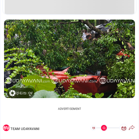
ಘಟನಾ ಸ್ಥಳ
ADVERTISEMENT
ಅ
ಅ
TEAM UDAYAVANI