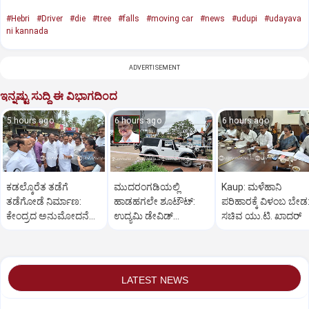
#Hebri
#Driver
#die
#tree
#falls
#moving car
#news
#udupi
#udayava
ni kannada
ADVERTISEMENT
ಇನ್ನಷ್ಟು ಸುದ್ದಿ ಈ ವಿಭಾಗದಿಂದ
5 hours ago
6 hours ago
6 hours ago
ಕಡಲ್ಕೊರೆತ ತಡೆಗೆ
ಮುದರಂಗಡಿಯಲ್ಲಿ
Kaup: ಮಳೆಹಾನಿ
ತಡೆಗೋಡೆ ನಿರ್ಮಾಣ:
ಹಾಡಹಗಲೇ ಶೂಟೌಟ್:‌
ಪರಿಹಾರಕ್ಕೆ ವಿಳಂಬ ಬೇಡ
ಕೇಂದ್ರದ ಅನುಮೋದನೆ
ಉದ್ಯಮಿ ಡೇವಿಡ್‌
ಸಚಿವ ಯು.ಟಿ. ಖಾದರ್
ದೊರೆತ ತಕ್ಷಣ
ಡಿಸೋಜಾಗೆ ಗುಂಡಿಕ್ಕಿ ಹತ್ಯೆ
ಕಾಮಗಾರಿ:ಸಚಿವ ಖಾದರ್
LATEST NEWS