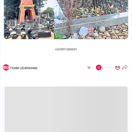
ADVERTISEMENT
ಅ
ಅ
TEAM UDAYAVANI