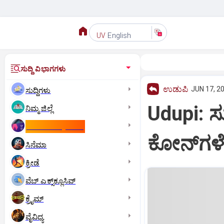
English
UV
ಸುದ್ದಿ ವಿಭಾಗಗಳು
ಉಡುಪಿ
JUN 17, 20
ಸುದ್ದಿಗಳು
Udupi: ಸು
ನಿಮ್ಮ ಜಿಲ್ಲೆ
ಕಾಮನ್‌ ವೆಲ್ತ್‌ ಗೇಮ್ಸ್‌
ಕೋನ್‌ಗಳ
ಸಿನೆಮಾ
ಕ್ರೀಡೆ
ವೆಬ್ ಎಕ್ಸ್‌ಕ್ಲೂಸಿವ್
ಕ್ರೈಮ್
ವೈವಿಧ್ಯ