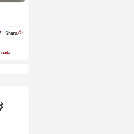
ಅ
Share
annada
ಳ