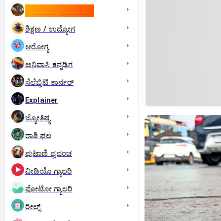
ಇಸ್ರೇಲ್- ಇರಾನ್‌ ಯುದ್ಧ
ಶಿಕ್ಷಣ / ಉದ್ಯೋಗ
ಆರೋಗ್ಯ
ಅನಿವಾಸಿ ಕನ್ನಡಿಗ
ಸೆಲೆಬ್ರಿಟಿ ಕಾರ್ನರ್‌
Explainer
ಜ್ಯೋತಿಷ್ಯ
ರಾಶಿ ಫಲ
ಪುಟಾಣಿ ಪ್ರಪಂಚ
ವೀಡಿಯೊ ಗ್ಯಾಲರಿ
ಫೋಟೋ ಗ್ಯಾಲರಿ
ರೀಲ್ಸ್