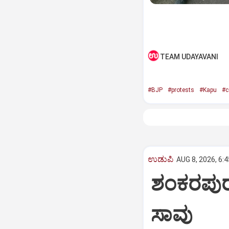
TEAM UDAYAVANI
#BJP
#protests
#Kapu
#c
ಉಡುಪಿ
AUG 8, 2026, 6:
ಶಂಕರಪುರ:
ಸಾವು