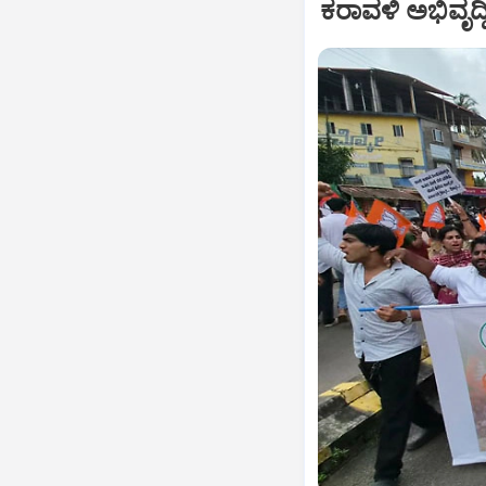
ಕರಾವಳಿ ಅಭಿವೃದ್ಧ