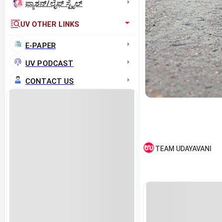
ಫ್ಯಾಶನ್/ಲೈಫ್‌ ಸ್ಟೈಲ್
UV OTHER LINKS
E-PAPER
UV PODCAST
CONTACT US
TEAM UDAYAVANI