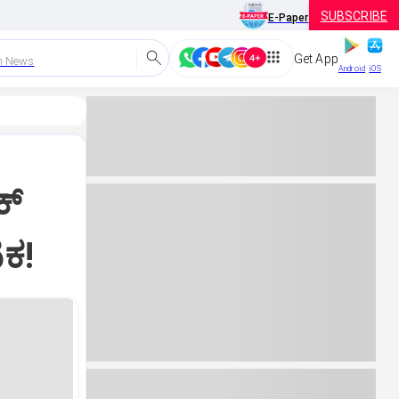
SUBSCRIBE
E-Paper
Get App
h News
Android
iOS
್‌
ಕ!