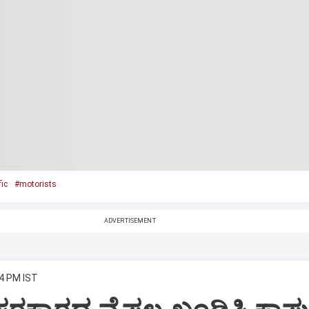
fic
#motorists
ADVERTISEMENT
14 PM IST