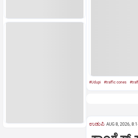
#Udupi
#traffic cones
#traf
ಉಡುಪಿ
AUG 8, 2026, 8: