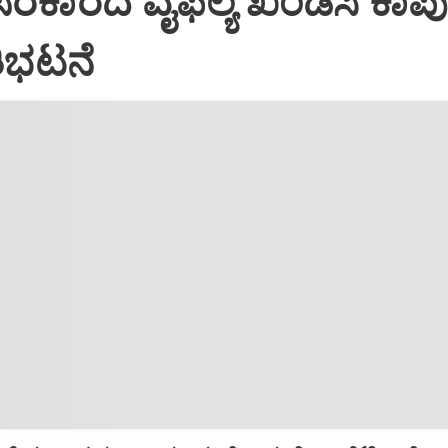
 ಸರಕಾರದ ವೈಫಲ್ಯ ಖಂಡಿಸಿ ಕಾಪುವ
ರತಿಭಟನೆ