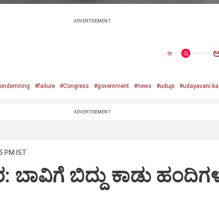
ADVERTISEMENT
ಅ
ondemning
#failure
#Congress
#government
#news
#udupi
#udayavani k
ADVERTISEMENT
45 PM IST
 ಬಾವಿಗೆ ಬಿದ್ದು ಕಾಡು ಹಂದಿಗ