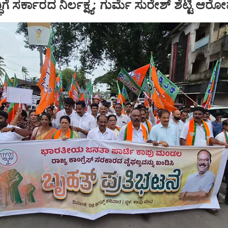
ಿಗೆ ಸರ್ಕಾರದ ನಿರ್ಲಕ್ಷ್ಯ: ಗುರ್ಮೆ ಸುರೇಶ್ ಶೆಟ್ಟಿ ಆರ