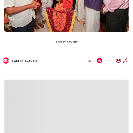
ADVERTISEMENT
ಅ
ಅ
TEAM UDAYAVANI