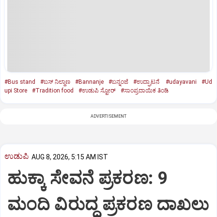
#Bus stand
#ಬಸ್ ನಿಲ್ದಾಣ
#Bannanje
#ಬನ್ನಂಜೆ
#ಉದ್ಘಾಟನೆ
#udayavani
#Ud
upi Store
#Tradition food
#ಉಡುಪಿ ಸ್ಟೋರ್‌
#ಸಾಂಪ್ರದಾಯಿಕ ತಿಂಡಿ
ADVERTISEMENT
ಉಡುಪಿ
AUG 8, 2026, 5:15 AM IST
ಹುಕ್ಕಾ ಸೇವನೆ ಪ್ರಕರಣ: 9
ಮಂದಿ ವಿರುದ್ಧ ಪ್ರಕರಣ ದಾಖಲು