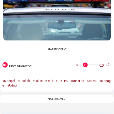
ADVERTISEMENT
ಅ
ಅ
TEAM UDAYAVANI
#Manipal
#Hookah
#Police
#Raid
#COTPA
#DrinkLab
#Arrest
#Manag
er
#Udupi
ADVERTISEMENT