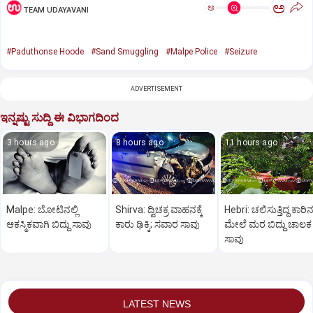
ಅ
ಅ
TEAM UDAYAVANI
#Paduthonse Hoode
#Sand Smuggling
#Malpe Police
#Seizure
ADVERTISEMENT
ಇನ್ನಷ್ಟು ಸುದ್ದಿ ಈ ವಿಭಾಗದಿಂದ
3 hours ago
8 hours ago
11 hours ago
Malpe: ಬೋಟಿನಲ್ಲಿ
Shirva: ದ್ವಿಚಕ್ರ ವಾಹನಕ್ಕೆ
Hebri: ಚಲಿಸುತ್ತಿದ್ದ ಕಾರಿ
ಆಕಸ್ಮಿಕವಾಗಿ ಬಿದ್ದು ಸಾವು
ಕಾರು ಢಿಕ್ಕಿ; ಸವಾರ ಸಾವು
ಮೇಲೆ ಮರ ಬಿದ್ದು ಚಾಲಕ
ಸಾವು
LATEST NEWS