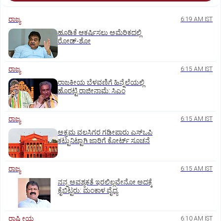
ರಾಜ್ಯ
6:19 AM IST
ಹೂಡಿಕೆ ಆಕರ್ಷಿಸಲು ಅಮೆರಿಕದಲ್ಲಿ
ರೋಡ್‌-ಶೋ
ರಾಜ್ಯ
6:15 AM IST
ರಾಜಕೀಯ ಬೆಳವಣಿಗೆ ಹಿನ್ನೆಲೆಯಲ್ಲಿ
ಹೊರಟ್ಟಿ ರಾಜೀನಾಮೆ: ಸಿಎಂ
ರಾಜ್ಯ
6:15 AM IST
ಅಕ್ರಮ ವಲಸಿಗರ ಗಡೀಪಾರು ಎಸ್ಒಪಿ
ಕಟ್ಟುನಿಟ್ಟಾಗಿ ಜಾರಿಗೆ ಕೋರ್ಟ್‌ ಸೂಚನೆ
ರಾಜ್ಯ
6:15 AM IST
ನನ್ನ ಅವಶ್ಯಕತೆ ಇರಲಿಲ್ಲವೇನೋ ಅದಕ್ಕೆ
ಕೈಬಿಟ್ಟರು: ಮಂಕಾಳ ವೈದ್ಯ
ರಾಷ್ಟ್ರೀಯ
6:10 AM IST