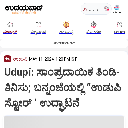
UV
English
E-Paper
ಮುಖಪುಟ
ಸುದ್ದಿ ವಿಭಾಗ
ದಿನ ಭವಿಷ್ಯ
ಹೊಂಗಿರಣ
Search
ADVERTISEMENT
ಉಡುಪಿ
MAY 11, 2024, 1:20 PM IST
Udupi: ಸಾಂಪ್ರದಾಯಿಕ ತಿಂಡಿ-
ತಿನಿಸು; ಬನ್ನಂಜೆಯಲ್ಲಿ “ಉಡುಪಿ
ಸ್ಟೋರ್‌ ‘ ಉದ್ಘಾಟನೆ