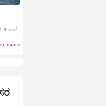
ಅ
Share
upi
#Police Co
ೀಸರ