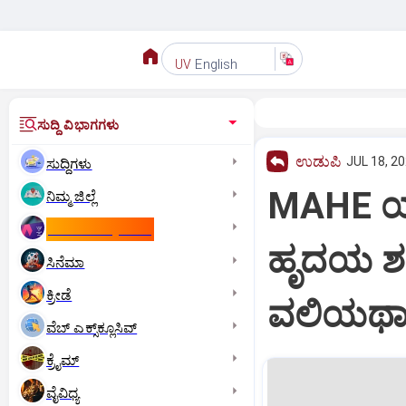
English
UV
ಸುದ್ದಿ ವಿಭಾಗಗಳು
ಉಡುಪಿ
JUL 18, 20
ಸುದ್ದಿಗಳು
MAHE ಯ
ನಿಮ್ಮ ಜಿಲ್ಲೆ
ಕಾಮನ್‌ ವೆಲ್ತ್‌ ಗೇಮ್ಸ್‌
ಹೃದಯ ಶಸ್ತ
ಸಿನೆಮಾ
ಕ್ರೀಡೆ
ವಲಿಯಥಾ
ವೆಬ್ ಎಕ್ಸ್‌ಕ್ಲೂಸಿವ್
ಕ್ರೈಮ್
ವೈವಿಧ್ಯ