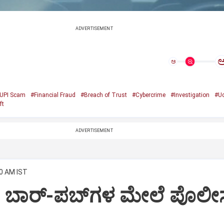
ADVERTISEMENT
ಅ
UPI Scam
#Financial Fraud
#Breach of Trust
#Cybercrime
#Investigation
#Ud
ft
ADVERTISEMENT
00 AM IST
: ಬಾರ್-ಪಬ್‌ಗಳ ಮೇಲೆ ಪೊಲ