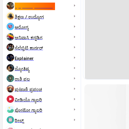
ಇಸ್ರೇಲ್- ಇರಾನ್‌ ಯುದ್ಧ
ಶಿಕ್ಷಣ / ಉದ್ಯೋಗ
ಆರೋಗ್ಯ
ಅನಿವಾಸಿ ಕನ್ನಡಿಗ
ಸೆಲೆಬ್ರಿಟಿ ಕಾರ್ನರ್‌
Explainer
ಜ್ಯೋತಿಷ್ಯ
ರಾಶಿ ಫಲ
ಪುಟಾಣಿ ಪ್ರಪಂಚ
ವೀಡಿಯೊ ಗ್ಯಾಲರಿ
ಫೋಟೋ ಗ್ಯಾಲರಿ
ರೀಲ್ಸ್