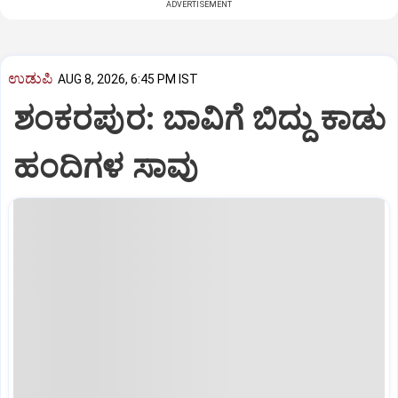
ADVERTISEMENT
ಉಡುಪಿ
AUG 8, 2026, 6:45 PM IST
ಶಂಕರಪುರ: ಬಾವಿಗೆ ಬಿದ್ದು ಕಾಡು
ಹಂದಿಗಳ ಸಾವು