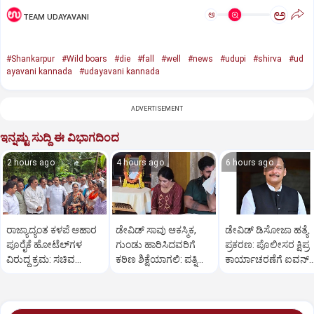
ಅ
ಅ
TEAM UDAYAVANI
#Shankarpur
#Wild boars
#die
#fall
#well
#news
#udupi
#shirva
#ud
ayavani kannada
#udayavani kannada
ADVERTISEMENT
ಇನ್ನಷ್ಟು ಸುದ್ದಿ ಈ ವಿಭಾಗದಿಂದ
2 hours ago
4 hours ago
6 hours ago
ರಾಜ್ಯಾದ್ಯಂತ ಕಳಪೆ ಆಹಾರ
ಡೇವಿಡ್ ಸಾವು ಆಕಸ್ಮಿಕ,
ಡೇವಿಡ್ ಡಿಸೋಜಾ ಹತ್ಯೆ
ಪೂರೈಕೆ ಹೋಟೆಲ್‌ಗಳ
ಗುಂಡು ಹಾರಿಸಿದವರಿಗೆ
ಪ್ರಕರಣ: ಪೊಲೀಸರ ಕ್ಷಿಪ್ರ
ವಿರುದ್ಧ ಕ್ರಮ: ಸಚಿವ
ಕಠಿಣ ಶಿಕ್ಷೆಯಾಗಲಿ: ಪತ್ನಿ
ಕಾರ್ಯಾಚರಣೆಗೆ ಐವನ್
ಖಾದರ್
ಪ್ರಿಯಾ ಒತ್ತಾಯ
ಡಿಸೋಜಾ ಶ್ಲಾಘನೆ