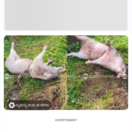
ಮೃತಪಟ್ಟ ಕಾಡು ಹಂದಿಗಳು
ADVERTISEMENT