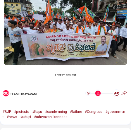
ADVERTISEMENT
ಅ
ಅ
TEAM UDAYAVANI
#BJP
#protests
#Kapu
#condemning
#failure
#Congress
#governmen
t
#news
#udupi
#udayavani kannada