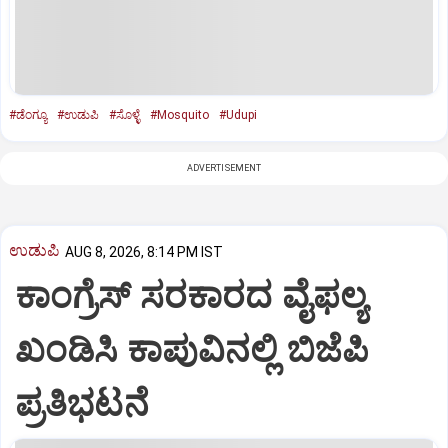
#ಡೆಂಗ್ಯೂ
#ಉಡುಪಿ
#ಸೊಳ್ಳೆ
#Mosquito
#Udupi
ADVERTISEMENT
ಉಡುಪಿ
AUG 8, 2026, 8:14 PM IST
ಕಾಂಗ್ರೆಸ್ ಸರಕಾರದ ವೈಫಲ್ಯ
ಖಂಡಿಸಿ ಕಾಪುವಿನಲ್ಲಿ ಬಿಜೆಪಿ
ಪ್ರತಿಭಟನೆ