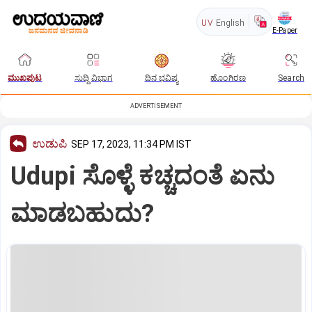
UV
English
E-Paper
ಮುಖಪುಟ
ಸುದ್ದಿ ವಿಭಾಗ
ದಿನ ಭವಿಷ್ಯ
ಹೊಂಗಿರಣ
Search
ADVERTISEMENT
ಉಡುಪಿ
SEP 17, 2023, 11:34 PM IST
Udupi ಸೊಳ್ಳೆ ಕಚ್ಚದಂತೆ ಏನು
ಮಾಡಬಹುದು?