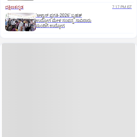
ದಕ್ಷಿಣಕನ್ನಡ
7:17 PM IST
'ಆಳ್ವಾಸ್‌ ಪ್ರಗತಿ-2026' ಬೃಹತ್
ಉದ್ಯೋಗ ಮೇಳ ಸಂಪನ್ನ: ಸಾವಿರಾರು
ಮಂದಿಗೆ ಉದ್ಯೋಗ