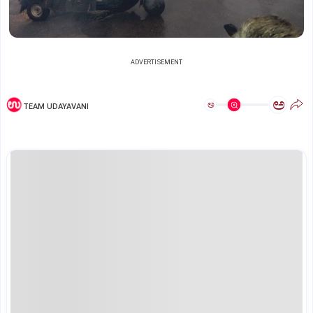
ADVERTISEMENT
ಅ
ಅ
TEAM UDAYAVANI