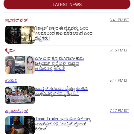
LATEST NEWS
ಸ್ಯಾಂಡಲ್‌ವುಡ್‌
8:41 PM IST
ʼಟಾಕ್ಸಿಕ್‌ʼ ಚಿತ್ರದ ಈ ದೃಶ್ಯವನ್ನು ಹಿಂದಿ
ಸಿನಿಮಾದಿಂದ ಕಾಪಿ ಮಾಡಲಾಗಿದೆ ಎಂದ
ನೆಟ್ಟಿಗರು.!
ಕ್ರೈಮ್
8:15 PM IST
ಎಸ್ ಐ ಪುತ್ರನ ಮರ್ಸಿಡಿಸ್‌ ಕಾರು
ಢಿಕ್ಕಿಯಾಗಿ ವೃದ್ಧೆ ಬಲಿ: ಮದ್ಯದ
ಅಮಲಿನಲ್ಲಿ ಚಾಲನೆ!
ಉಡುಪಿ
8:14 PM IST
ಕಾಂಗ್ರೆಸ್ ಸರಕಾರದ ವೈಫಲ್ಯ ಖಂಡಿಸಿ
ಕಾಪುವಿನಲ್ಲಿ ಬಿಜೆಪಿ ಪ್ರತಿಭಟನೆ
ಸ್ಯಾಂಡಲ್‌ವುಡ್‌
7:27 PM IST
Toxic Trailer: ಇದು ಜೋಕರ್‌ ಅಲ್ಲ,
ಮಾನ್‌ಸ್ಟರ್‌ ಕಥೆ.. ʼಟಾಕ್ಸಿಕ್‌ʼ ಟ್ರೇಲರ್‌
ರಿಲೀಸ್..