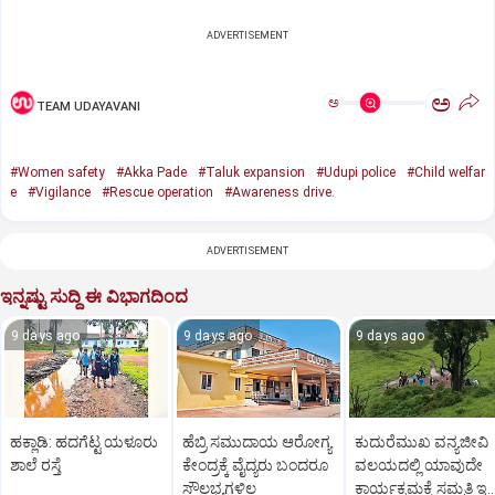
ADVERTISEMENT
ಅ
ಅ
TEAM UDAYAVANI
#Women safety
#Akka Pade
#Taluk expansion
#Udupi police
#Child welfar
e
#Vigilance
#Rescue operation
#Awareness drive.
ADVERTISEMENT
ಇನ್ನಷ್ಟು ಸುದ್ದಿ ಈ ವಿಭಾಗದಿಂದ
9 days ago
9 days ago
9 days ago
ಹಕ್ಲಾಡಿ: ಹದಗೆಟ್ಟ ಯಳೂರು
ಹೆಬ್ರಿ ಸಮುದಾಯ ಆರೋಗ್ಯ
ಕುದುರೆಮುಖ ವನ್ಯಜೀವಿ
ಶಾಲೆ ರಸ್ತೆ
ಕೇಂದ್ರಕ್ಕೆ ವೈದ್ಯರು ಬಂದರೂ
ವಲಯದಲ್ಲಿ ಯಾವುದೇ
ಸೌಲಭ್ಯಗಳಿಲ್ಲ
ಕಾರ್ಯಕ್ರಮಕ್ಕೆ ಸಮ್ಮತಿ ಇಲ್