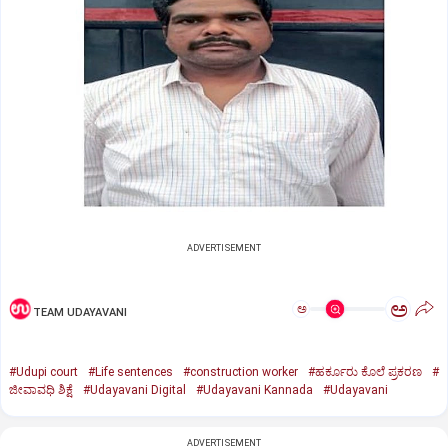
ADVERTISEMENT
ಅ
ಅ
TEAM UDAYAVANI
#Udupi court
#Life sentences
#construction worker
#ಹರ್ಕೂರು ಕೊಲೆ ಪ್ರಕರಣ
#
ಜೀವಾವಧಿ ಶಿಕ್ಷೆ
#Udayavani Digital
#Udayavani Kannada
#Udayavani
ADVERTISEMENT