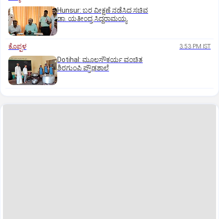
Hunsur: ಬರ ವೀಕ್ಷಣೆ ನಡೆಸಿದ ಸಚಿವ
ಡಾ. ಯತೀಂದ್ರ ಸಿದ್ದರಾಮಯ್ಯ
ಕೊಪ್ಪಳ
3:53 PM IST
Dotihal: ಮೂಲಸೌಕರ್ಯ ವಂಚಿತ
ಶಿರಗುಂಪಿ ಪ್ರೌಢಶಾಲೆ