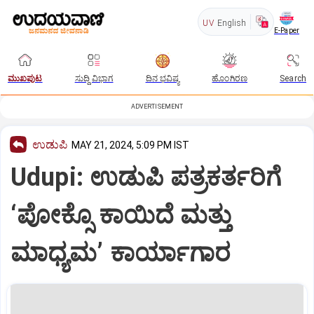
UV
English
E-Paper
ಮುಖಪುಟ
ಸುದ್ದಿ ವಿಭಾಗ
ದಿನ ಭವಿಷ್ಯ
ಹೊಂಗಿರಣ
Search
ADVERTISEMENT
ಉಡುಪಿ
MAY 21, 2024, 5:09 PM IST
Udupi: ಉಡುಪಿ ಪತ್ರಕರ್ತರಿಗೆ
‘ಪೋಕ್ಸೊ ಕಾಯಿದೆ ಮತ್ತು
ಮಾಧ್ಯಮ’ ಕಾರ್ಯಾಗಾರ