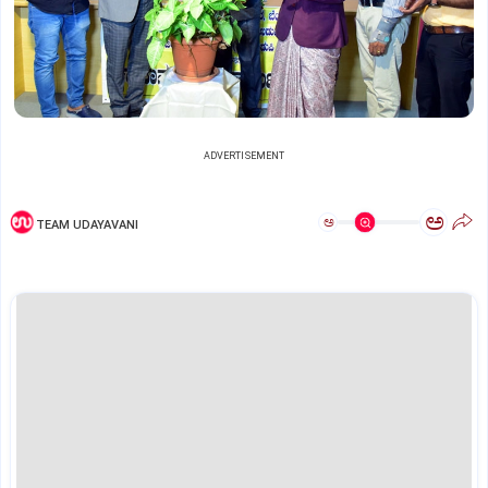
ADVERTISEMENT
ಅ
ಅ
TEAM UDAYAVANI