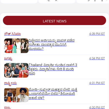
ಅಧಿಕಾರಿಗಳ ಸ್ಪಷ್ಟನೆ
LATEST NEWS
ಸೌತ್‌ ಸಿನಿಮಾ
4:09 PM IST
ವಿಚ್ಛೇದನ ಅರ್ಜಿಯನ್ನು ವಾಪಸ್‌ ಪಡೆದ
ಸಂಗೀತಾ: ದಾಂಪತ್ಯದ ಮುನಿಸಿಗೆ
ಮುಲಾಮು?
ಜಗತ್ತು
4:04 PM IST
Thailand: ವಿದ್ಯಾರ್ಥಿ ಗುಂಡಿನ ದಾಳಿಗೆ 3
ಶಿಕ್ಷಕರು, ವಿದ್ಯಾರ್ಥಿಗಳು ಸೇರಿ 8 ಮಂದಿ
ಸಾವು
ರಾಷ್ಟ್ರೀಯ
4:01 PM IST
ಮೋದಿ–ಸುಖ್ಬೀರ್ ಮಹತ್ವದ ಭೇಟಿ: ಮತ್ತೆ
ಒಂದಾಗಲಿವೆಯೇ ಬಿಜೆಪಿ–ಶಿರೋಮಣಿ
ಅಕಾಲಿ ದಳ?
ರಾಜ್ಯ
4:00 PM IST