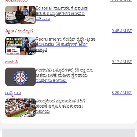
ಸಂಪಾದಕೀಯ
10:00 AM IST
Editorial: ಸಾಲಗಾರರಿಗೆ ವಿಪರೀತ
ಕಿರುಕುಳ ಬ್ಯಾಂಕ್‌ಗಳಿಗೆ ಆರ್‌ಬಿಐ
ಕಡಿವಾಣ
ಶಿಕ್ಷಣ / ಉದ್ಯೋಗ
9:45 AM IST
Recruitment: ಸೆಂಟ್ರಲ್‌ ರೈಲ್ವೇ-ಕ್ರೀಡಾ
ಕೋಟಾದಡಿ 59 ಹುದ್ದೆಗಳಿಗೆ ಅರ್ಜಿ
ಆಹ್ವಾನ
ಉಡುಪಿ
9:17 AM IST
ಸಂಜೀವಿನಿ ಒಕ್ಕೂಟಗಳಲ್ಲಿ 56 ಲಕ್ಷ ರೂ.
ಅಕ್ರಮ ಬಳಕೆ: ಮಹಿಳಾ ಸ್ವಸಹಾಯ
ಸಂಘಗಳು ಕಂಗಾಲು
ರಾಷ್ಟ್ರೀಯ
8:38 AM IST
ಕೇಂದ್ರದಿಂದ ನ್ಯಾಯಯುತ ತೆರಿಗೆ
ಹಂಚಿಕೆ ಆಗ್ರಹಿಸಿ ತಮಿಳುನಾಡು
ನಿರ್ಣಯ