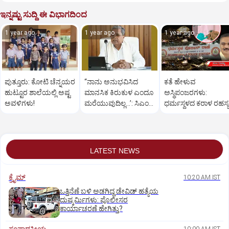
ಇನ್ನಷ್ಟು ಸುದ್ದಿ ಈ ವಿಭಾಗದಿಂದ
1 year ago
1 year ago
1 year ago
ಪುತ್ತೂರು: ಕೋಟಿ ಚೆನ್ನಯರ
“ನಾನು ಅನುಭವಿಸಿದ
ಕತೆ ಹೇಳುವ
ಹುಟ್ಟೂರ ಶಾಲೆಯಲ್ಲಿ ಅಷ್ಟ
ಮಾನಸಿಕ ಕಿರುಕುಳ ಎಂದೂ
ಅಸ್ಥಿಪಂಜರಗಳು:
ಅವಳಿಗಳು!
ಮರೆಯುವುದಿಲ್ಲ…’: ಸಿಎಂ
ಧರ್ಮಸ್ಥಳದ‌ ಕರಾಳ ರಹಸ್ಯ
ಸಿದ್ದರಾಮಯ್ಯ
ತೆರೆದಿಡಲಿದೆಯೇ ಡಿಎನ್
ಪರೀಕ್ಷೆ?
LATEST NEWS
ಕ್ರೈಮ್
10:20 AM IST
ಒತ್ತಿನೆಣೆ ಬಳಿ ಅಡಗಿದ್ದ ಡೇವಿಡ್‌ ಹತ್ಯೆಯ
ದುಷ್ಕರ್ಮಿಗಳು: ಪೊಲೀಸರ
ಕಾರ್ಯಾಚರಣೆ ಹೇಗಿತ್ತು?