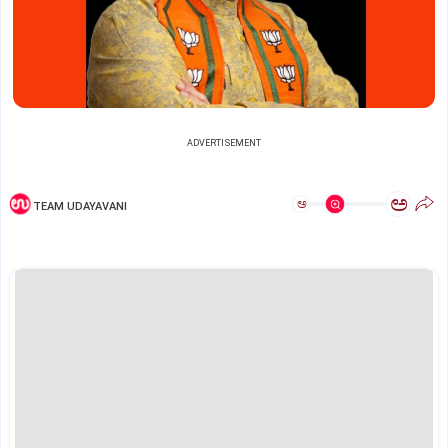
ADVERTISEMENT
ಅ
ಅ
TEAM UDAYAVANI