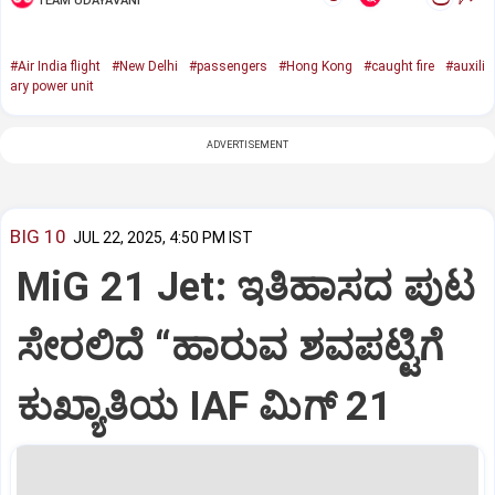
TEAM UDAYAVANI
#Air India flight
#New Delhi
#passengers
#Hong Kong
#caught fire
#auxili
ary power unit
ADVERTISEMENT
BIG 10
JUL 22, 2025, 4:50 PM IST
MiG 21 Jet: ಇತಿಹಾಸದ ಪುಟ
ಸೇರಲಿದೆ “ಹಾರುವ ಶವಪಟ್ಟಿಗೆ
ಕುಖ್ಯಾತಿಯ IAF ಮಿಗ್‌ 21