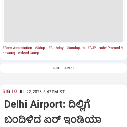
#Fans Assosiation
#Udupi
#Birthday
#kundapura
#BJP Leader Pramod M
adwaraj
#Blood Camp
ADVERTISEMENT
BIG 10
JUL 22, 2025, 8:47 PM IST
Delhi Airport: ದಿಲ್ಲಿಗೆ
ಬಂದಿಳಿದ ಏರ್‌ ಇಂಡಿಯಾ