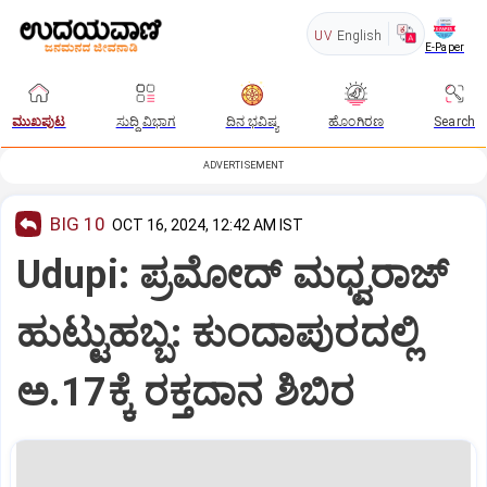
UV
English
E-Paper
ಮುಖಪುಟ
ಸುದ್ದಿ ವಿಭಾಗ
ದಿನ ಭವಿಷ್ಯ
ಹೊಂಗಿರಣ
Search
ADVERTISEMENT
BIG 10
OCT 16, 2024, 12:42 AM IST
Udupi: ಪ್ರಮೋದ್‌ ಮಧ್ವರಾಜ್‌
ಹುಟ್ಟುಹಬ್ಬ: ಕುಂದಾಪುರದಲ್ಲಿ
ಅ.17ಕ್ಕೆ ರಕ್ತದಾನ ಶಿಬಿರ