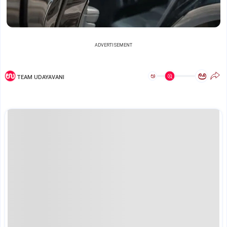
ADVERTISEMENT
ಅ
ಅ
TEAM UDAYAVANI