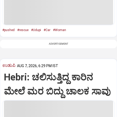
#pushed
#rescue
#Udupi
#Car
#Woman
ADVERTISEMENT
ಉಡುಪಿ
AUG 7, 2026, 6:29 PM IST
Hebri: ಚಲಿಸುತ್ತಿದ್ದ ಕಾರಿನ
ಮೇಲೆ ಮರ ಬಿದ್ದು ಚಾಲಕ ಸಾವು