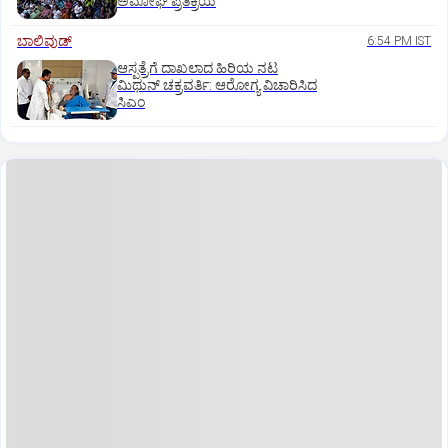
ಅಮೋಘ ಪ್ರತಿಕ್ರಿಯೆ
ಬಾಲಿವುಡ್‌
6:54 PM IST
ಆಸ್ಪತ್ರೆಗೆ ದಾಖಲಾದ ಹಿರಿಯ ನಟ
ಮಿಥುನ್ ಚಕ್ರವರ್ತಿ: ಆರೋಗ್ಯ ವಿಚಾರಿಸಿದ
ಸಿಎಂ