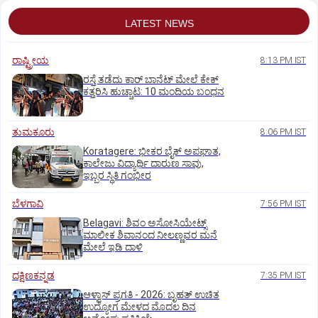
LATEST NEWS
ರಾಷ್ಟ್ರೀಯ
8:13 PM IST
ರಸ್ತೆ ತಡೆದು ಕಾರ್ ಬಾನೆಟ್ ಮೇಲೆ ಕೇಕ್
ಕತ್ತರಿಸಿ ಹುಚ್ಚಾಟ: 10 ಮಂದಿಯ ಬಂಧನ
ತುಮಕೂರು
8:06 PM IST
Koratagere: ಭೀಕರ ಬೈಕ್ ಅಪಘಾತ,
ಕಾಲೇಜು ವಿದ್ಯಾರ್ಥಿ ದಾರುಣ ಸಾವು,
ಇಬ್ಬರ ಸ್ಥಿತಿ ಗಂಭೀರ
ಬೆಳಗಾವಿ
7:56 PM IST
Belagavi: ಶಿವಂ ಅಸೋಸಿಯೇಟ್ಸ್
ಮಾಲೀಕ ಶಿವಾನಂದ ನೀಲಣ್ಣವರ ಮನೆ
ಮೇಲೆ ಇಡಿ‌ ದಾಳಿ
ದಕ್ಷಿಣಕನ್ನಡ
7:35 PM IST
ಆಳ್ವಾಸ್‌ ಪ್ರಗತಿ - 2026: ಬೃಹತ್ ಉಚಿತ
ಉದ್ಯೋಗ ಮೇಳದ ಮೊದಲ ದಿನ