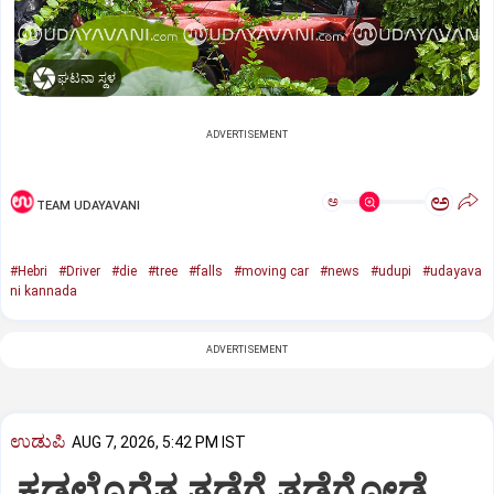
ಘಟನಾ ಸ್ಥಳ
ADVERTISEMENT
ಅ
ಅ
TEAM UDAYAVANI
#Hebri
#Driver
#die
#tree
#falls
#moving car
#news
#udupi
#udayava
ni kannada
ADVERTISEMENT
ಉಡುಪಿ
AUG 7, 2026, 5:42 PM IST
ಕಡಲ್ಕೊರೆತ ತಡೆಗೆ ತಡೆಗೋಡೆ