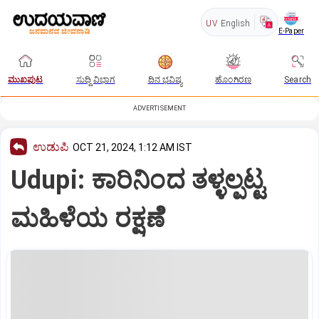
UV
English
E-Paper
ಮುಖಪುಟ
ಸುದ್ದಿ ವಿಭಾಗ
ದಿನ ಭವಿಷ್ಯ
ಹೊಂಗಿರಣ
Search
ADVERTISEMENT
ಉಡುಪಿ
OCT 21, 2024, 1:12 AM IST
Udupi: ಕಾರಿನಿಂದ ತಳ್ಳಲ್ಪಟ್ಟ
ಮಹಿಳೆಯ ರಕ್ಷಣೆೆ