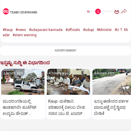
ಅ
ಅ
TEAM UDAYAVANI
#Kaup
#news
#udayavani kannada
#officials
#udupi
#Minister
#U.T. Kh
ader
#stern warning
ADVERTISEMENT
ಇನ್ನಷ್ಟು ಸುದ್ದಿ ಈ ವಿಭಾಗದಿಂದ
3 hours ago
4 hours ago
5 hours ago
ಮುದರಂಗಡಿಯಲ್ಲಿ
Kaup: ಮಳೆಹಾನಿ
ಇನ್ನೂ ಈಡೇರದ ಪರ್ಕಳ
ಹಾಡಹಗಲೇ ಶೂಟೌಟ್:‌
ಪರಿಹಾರಕ್ಕೆ ವಿಳಂಬ ಬೇಡ:
ಮಾರುಕಟ್ಟೆ ರಸ್ತೆ ದ್ವಿಪಥ
ಉದ್ಯಮಿ ಡೇವಿಡ್‌
ಸಚಿವ ಯು.ಟಿ. ಖಾದರ್
ಬೇಡಿಕೆ
ಡಿಸೋಜಾಗೆ ಗುಂಡಿಕ್ಕಿ ಹತ್ಯೆ