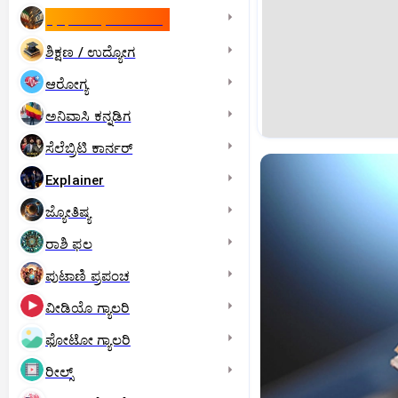
ಇಸ್ರೇಲ್- ಇರಾನ್‌ ಯುದ್ಧ
ಶಿಕ್ಷಣ / ಉದ್ಯೋಗ
ಆರೋಗ್ಯ
ಅನಿವಾಸಿ ಕನ್ನಡಿಗ
ಸೆಲೆಬ್ರಿಟಿ ಕಾರ್ನರ್‌
Explainer
ಜ್ಯೋತಿಷ್ಯ
ರಾಶಿ ಫಲ
ಪುಟಾಣಿ ಪ್ರಪಂಚ
ವೀಡಿಯೊ ಗ್ಯಾಲರಿ
ಫೋಟೋ ಗ್ಯಾಲರಿ
ರೀಲ್ಸ್