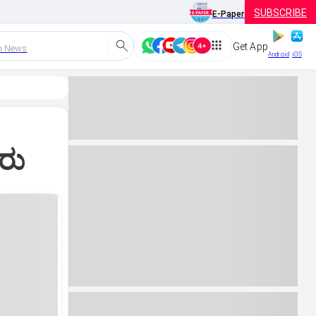
SUBSCRIBE
E-Paper
Get App
h News
Android
iOS
ೂರು