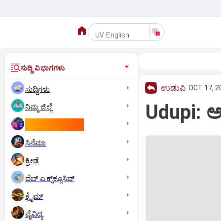
English
UV
ಸುದ್ದಿ ವಿಭಾಗಗಳು
ಉಡುಪಿ
OCT 17, 2
ಸುದ್ದಿಗಳು
Udupi: ಅಡ
ನಿಮ್ಮ ಜಿಲ್ಲೆ
ಕಾಮನ್‌ ವೆಲ್ತ್‌ ಗೇಮ್ಸ್‌
ಸಿನೆಮಾ
ಕ್ರೀಡೆ
ವೆಬ್ ಎಕ್ಸ್‌ಕ್ಲೂಸಿವ್
ಕ್ರೈಮ್
ವೈವಿಧ್ಯ