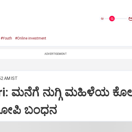
ಅ
#Youth
#Online investment
ADVERTISEMENT
:52 AM IST
: ಮನೆಗೆ ನುಗ್ಗಿ ಮಹಿಳೆಯ ಕೊಲ
ರೋಪಿ ಬಂಧನ