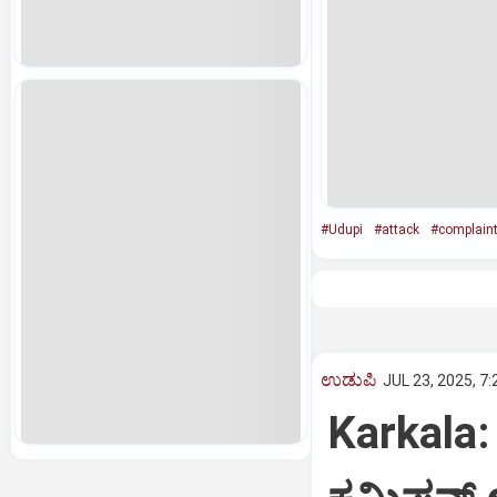
#Udupi
#attack
#complain
ಉಡುಪಿ
JUL 23, 2025, 7
Karkala: 