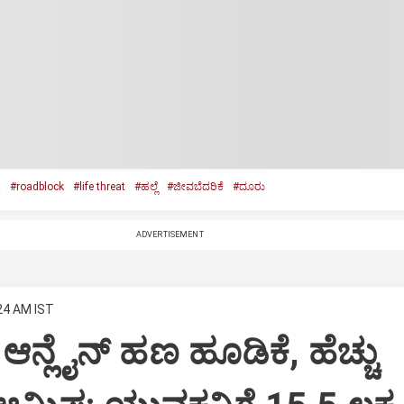
t
#roadblock
#life threat
#ಹಲ್ಲೆ
#ಜೀವಬೆದರಿಕೆ
#ದೂರು
ADVERTISEMENT
:24 AM IST
ಆನ್ಲೈನ್‌ ಹಣ ಹೂಡಿಕೆ, ಹೆಚ್ಚು