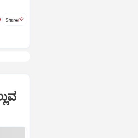
ಅ
Share
್ಲುವ