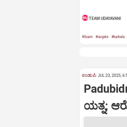
TEAM UDAYAVANI
#Scam
#targets
#karkala
ಉಡುಪಿ
JUL 23, 2025, 6
Padubidri
ಯತ್ನ; ಆ