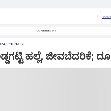
Searc
ADVERTISEMENT
024, 9:20 PM IST
್ಡಗಟ್ಟಿ ಹಲ್ಲೆ, ಜೀವಬೆದರಿಕೆ; ದ