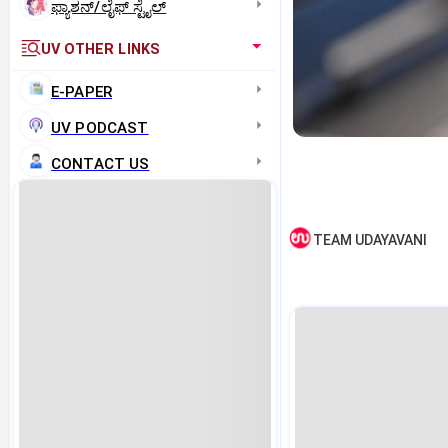
ಫ್ಯಾಶನ್/ಲೈಫ್‌ ಸ್ಟೈಲ್
UV OTHER LINKS
E-PAPER
UV PODCAST
CONTACT US
TEAM UDAYAVANI