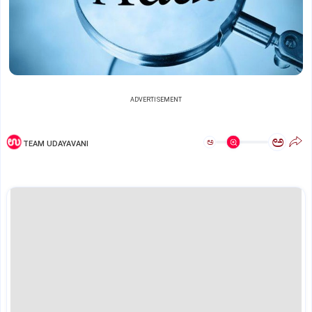
ADVERTISEMENT
ಅ
ಅ
TEAM UDAYAVANI