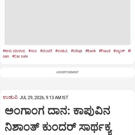
#ಕಾರು ಮಾರಾಟ
#ಸಾಲ
#ವಂಚನೆ
#ಉಡುಪಿ
#Udupi
#Bank
#Fraud
#ಬ್ಯಾಂಕ್‌
#l
oan
#Car sale
ADVERTISEMENT
ಉಡುಪಿ
JUL 29, 2026, 9:13 AM IST
ಅಂಗಾಂಗ ದಾನ: ಕಾಪುವಿನ
ನಿಶಾಂತ್‌ ಕುಂದರ್‌ ಸಾರ್ಥಕ್ಯ