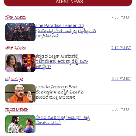
LATEST NEWS
ಸೌತ್‌ ಸಿನಿಮಾ
7:55 PM IST
The Paradise Teaser: ನನ್ನ
ಭೂಮಿ,ನನ್ನ ದೇಶ.. ಎನ್ನುತ್ತಾ ರಕ್ತಸಿಕ್ತವಾಗಿ
ಅಬ್ಬರಿಸಿದ ನಾನಿ
ಸೌತ್‌ ಸಿನಿಮಾ
7:12 PM IST
ಕನ್ನಡದ ದೀಕ್ಷಿತ್‌ ಸಿನಿಮಾದಲ್ಲಿ
ನಟಿಸಬೇಕಿತ್ತು ಅನುಷ್ಕಾ ಶೆಟ್ಟಿ: ಮಿಸ್‌
ಆಗಿದ್ದೇಗೆ?
ದಕ್ಷಿಣಕನ್ನಡ
6:57 PM IST
ಸರ್ಕಾರದ ನಿಯಂತ್ರಣದಿಂದ
ದೇವಸ್ಥಾನಗಳ ಮುಕ್ತಿಗೆ ವಿಎಚ್‌ಪಿ
ಮಂದಿರ ಮುಕ್ತಿ ಅಭಿಯಾನ
ಸ್ಯಾಂಡಲ್‌ವುಡ್‌
5:58 PM IST
ದೇವರ ಮೀರಿದ ಶಕ್ತಿ ʼಅಮರ್ಥʼ: ಕಿಟ್ಟಿ,
ಮೇಘನಾ ನಟನೆ