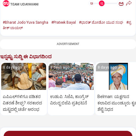
ಅ
ಅ
TEAM UDAYAVANI
#Bharat Jodo Yuva Sangha
#Prateek Bayal
#ಭಾರತ್‌ ಜೋಡೋ ಯುವ ಸಂಘ
#ಪ್ರ
ತೀಕ್‌ ಬಾಯಲ್‌
ADVERTISEMENT
ಇನ್ನಷ್ಟು ಸುದ್ದಿ ಈ ವಿಭಾಗದಿಂದ
8 days ago
8 days ago
8 days ago
ಎಪಿಎಲ್‌ಗ‌ಳಿಗೂ ಪಡಿತರ
ಉಡುಪಿ: ಸಿಜೆಪಿ, ಕಾಂಗ್ರೆಸ್‌
Belman: ಯಕ್ಷಗಾನ
ವಿತರಣೆ ಶೀಘ್ರ? ಸರಕಾರದ
ವಿರುದ್ಧ ಬಿಜೆಪಿ ಪ್ರತಿಭಟನೆ
ಕಲಾವಿದ ಮುಂಡ್ಕೂರು ಕೃಷ್
ಮಟ್ಟದಲ್ಲಿ ಚರ್ಚೆ ಆರಂಭ
ಶೆಟ್ಟಿ ನಿಧನ