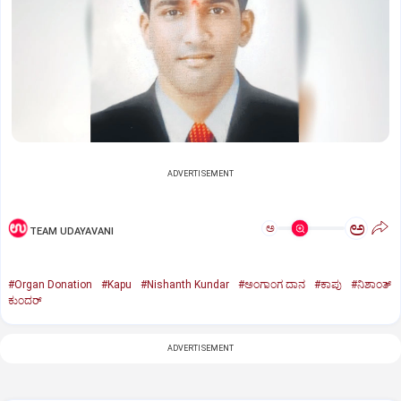
ADVERTISEMENT
ಅ
ಅ
TEAM UDAYAVANI
#Organ Donation
#Kapu
#Nishanth Kundar
#ಅಂಗಾಂಗ ದಾನ
#ಕಾಪು
#ನಿಶಾಂತ್‌
ಕುಂದರ್‌
ADVERTISEMENT