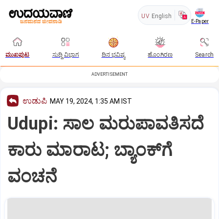
UV
English
E-Paper
ಮುಖಪುಟ
ಸುದ್ದಿ ವಿಭಾಗ
ದಿನ ಭವಿಷ್ಯ
ಹೊಂಗಿರಣ
Search
ADVERTISEMENT
ಉಡುಪಿ
MAY 19, 2024, 1:35 AM IST
Udupi: ಸಾಲ ಮರುಪಾವತಿಸದೆ
ಕಾರು ಮಾರಾಟ; ಬ್ಯಾಂಕ್‌ಗೆ
ವಂಚನೆ