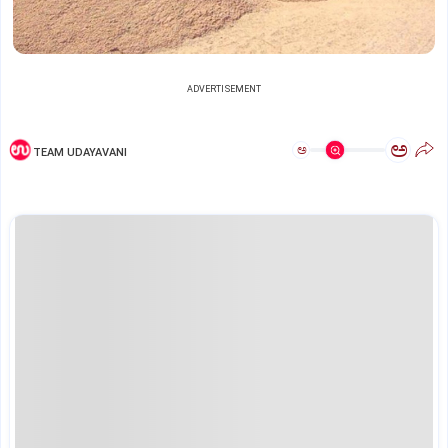
ADVERTISEMENT
ಅ
ಅ
TEAM UDAYAVANI