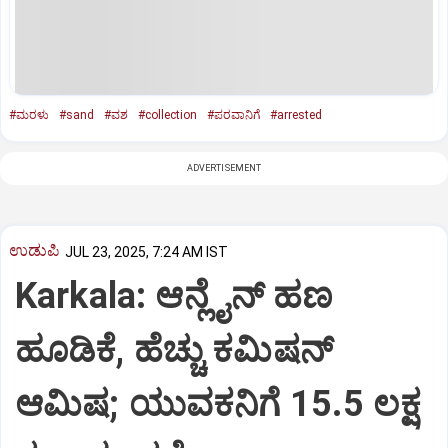
#ಮರಳು
#sand
#ವಶ
#collection
#ಪರವಾನಿಗೆ
#arrested
ADVERTISEMENT
ಉಡುಪಿ
JUL 23, 2025, 7:24 AM IST
Karkala: ಆನ್ಲೈನ್‌ ಹಣ
ಹೂಡಿಕೆ, ಹೆಚ್ಚು ಕಮಿಷನ್‌
ಆಮಿಷ; ಯುವಕನಿಗೆ 15.5 ಲಕ್ಷ