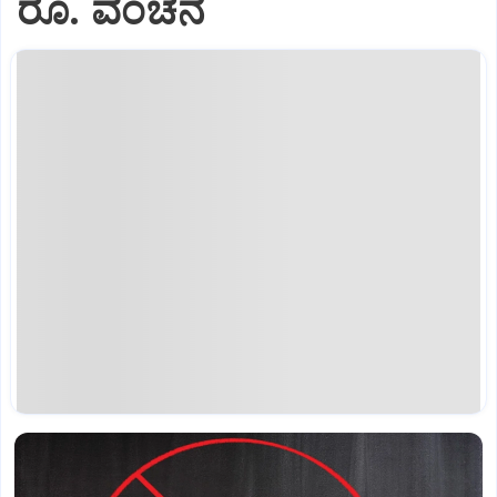
ರೂ. ವಂಚನೆ