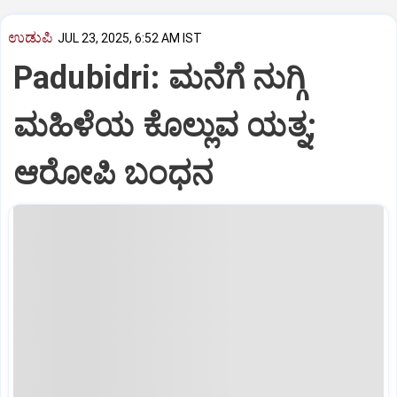
ಉಡುಪಿ
JUL 23, 2025, 6:52 AM IST
Padubidri: ಮನೆಗೆ ನುಗ್ಗಿ
ಮಹಿಳೆಯ ಕೊಲ್ಲುವ ಯತ್ನ;
ಆರೋಪಿ ಬಂಧನ