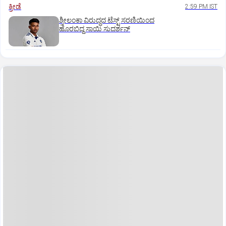
ಕ್ರೀಡೆ
2:59 PM IST
ಶ್ರೀಲಂಕಾ ವಿರುದ್ಧದ ಟೆಸ್ಟ್ ಸರಣಿಯಿಂದ
ಹೊರಬಿದ್ದ ಸಾಯಿ ಸುದರ್ಶನ್