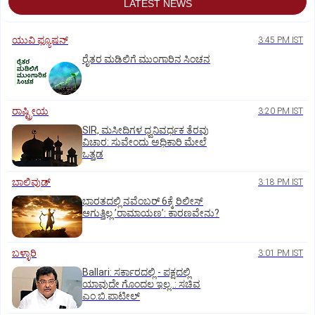
LATEST NEWS
ಯುವಿ ಫ್ಯೂಷನ್
3:45 PM IST
ರೈತರ ಮಡಿಲಿಗೆ ಮುಂಗಾರಿನ ಸಿಂಚನ
ರಾಷ್ಟ್ರೀಯ
3:20 PM IST
SIR, ಮಸೀದಿಗಳ ಧ್ವನಿವರ್ಧಕ ತೆರವು
ವಿಚಾರ: ಸುವೇಂದು ಅಧಿಕಾರಿ ಮೇಲೆ
ಒತ್ತಡ
ಬಾಲಿವುಡ್‌
3:18 PM IST
ಭಾರತದಲ್ಲಿ ನವೆಂಬರ್‌ 6ಕ್ಕೆ ರಿಲೀಸ್‌
ಆಗುತ್ತಿಲ್ಲ ʼರಾಮಾಯಣʼ: ಕಾರಣವೇನು?
ಬಳ್ಳಾರಿ
3:01 PM IST
Ballari: ಸರ್ಕಾರದಲ್ಲಿ - ಪಕ್ಷದಲ್ಲಿ
ಯಾವುದೇ ಗೊಂದಲ ಇಲ್ಲ..: ಸಚಿವ
ಎಂ.ಬಿ.ಪಾಟೀಲ್