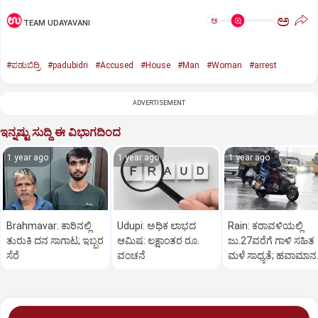
ಅ
ಅ
TEAM UDAYAVANI
#ಪಡುಬಿದ್ರಿ
#padubidri
#Accused
#House
#Man
#Woman
#arrest
ADVERTISEMENT
ಇನ್ನಷ್ಟು ಸುದ್ದಿ ಈ ವಿಭಾಗದಿಂದ
1 year ago
1 year ago
1 year ago
Brahmavar: ಕಾರಿನಲ್ಲಿ
Udupi: ಅಧಿಕ ಲಾಭದ
Rain: ಕರಾವಳಿಯಲ್ಲಿ
ತುರುಕಿ ದನ ಸಾಗಾಟ; ಇಬ್ಬರ
ಆಮಿಷ: ಲಕ್ಷಾಂತರ ರೂ.
ಜು.27ವರೆಗೆ ಗಾಳಿ ಸಹಿತ
ಸೆರೆ
ವಂಚನೆ
ಮಳೆ ಸಾಧ್ಯತೆ; ಹವಾಮಾನ
ಇಲಾಖೆ ಎಚ್ಚರಿಕೆ