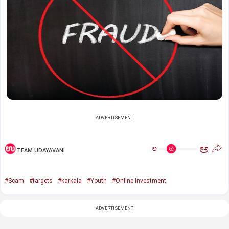
ADVERTISEMENT
ಅ
ಅ
TEAM UDAYAVANI
#Scam
#targets
#karkala
#Youth
#Online investment
ADVERTISEMENT