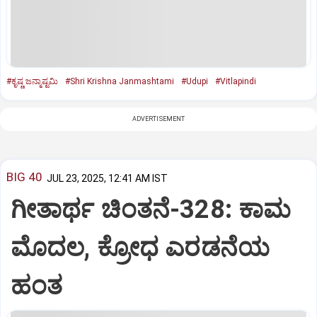
#ಕೃಷ್ಣ ಜನ್ಮಾಷ್ಟಮಿ
#Shri Krishna Janmashtami
#Udupi
#Vitlapindi
ADVERTISEMENT
BIG 40
JUL 23, 2025, 12:41 AM IST
ಗೀತಾರ್ಥ ಚಿಂತನೆ-328: ಕಾಮ
ಮೊದಲ, ಕ್ರೋಧ ಎರಡನೆಯ
ಹಂತ