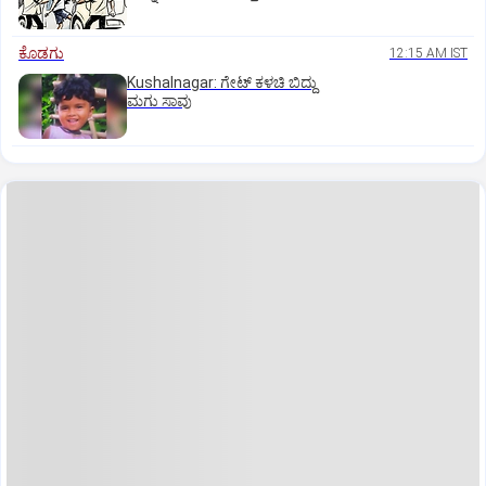
ಕೊಡಗು
12:15 AM IST
Kushalnagar: ಗೇಟ್ ಕಳಚಿ ಬಿದ್ದು
ಮಗು ಸಾವು