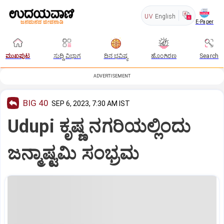
UV
English
E-Paper
ಮುಖಪುಟ
ಸುದ್ದಿ ವಿಭಾಗ
ದಿನ ಭವಿಷ್ಯ
ಹೊಂಗಿರಣ
Search
ADVERTISEMENT
BIG 40
SEP 6, 2023, 7:30 AM IST
Udupi ಕೃಷ್ಣ ನಗರಿಯಲ್ಲಿಂದು
ಜನ್ಮಾಷ್ಟಮಿ ಸಂಭ್ರಮ