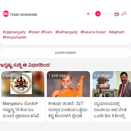
ಅ
ಅ
TEAM UDAYAVANI
#Uppinangady
#forest officers
#Belthangady
#Reserve Forest
#elephant
#Periyashanthi
ADVERTISEMENT
ಇನ್ನಷ್ಟು ಸುದ್ದಿ ಈ ವಿಭಾಗದಿಂದ
1 year ago
1 year ago
1 year ago
Mangaluru: ರೋಶನ್‌
ಗೀತಾರ್ಥ ಚಿಂತನೆ- 327:
ನ್ಯಾಯಾಲಯದಲ್ಲಿ
ಸಲ್ಡಾನ್ಹಾ 10 ಕೋ.ರೂ.
ಸಂಸ್ಕಾರ ಬಲದಿಂದ ಒಳ್ಳೆಯ-
ರಾಜಕೀಯ ಆಟ ಬೇಡ:
ವಂಚನೆ ಪ್ರಕರಣದ ತನಿಖೆ
ಕೆಟ್ಟ ಕೆಲಸಗಳಿಗೆ ಪ್ರೇರಣೆ
ಒಂದೇ ದಿನ 4 ಕೇಸಲ್ಲಿ
ಸಿಐಡಿಗೆ ವರ್ಗ
ಸುಪ್ರೀಂಕೋರ್ಟ್‌ ಅಭಿಮ