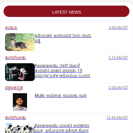
LATEST NEWS
ಉಡುಪಿ
3:00 AM IST
ಹಿರಿಯಡಕ: ಅಪರೂಪದ ನೀರು ನಾಯಿ
ಪತ್ತೆ
ಕಾಸರಗೋಡು
2:15 AM IST
Kasaragodu: ನಕಲಿ ದಾಖಲೆ
ತಯಾರಿಸಿ ವಾಹನ ಮಾರಾಟ; 19
ವರ್ಷಗಳ ಬಳಿಕ ಆರೋಪಿಯ ಬಂಧನ
ದಕ್ಷಿಣಕನ್ನಡ
2:00 AM IST
Mulki: ಅಪಘಾತ: ಗಾಯಾಳು ಸಾವು
ಕಾಸರಗೋಡು
12:45 AM IST
Kasaragodu: ಬಾಲಕನ ಅಪಹರಣ
ಯತ್ನ : ಆರೋಪಿಗಳ ಪತ್ತೆಗಾಗಿ ಶೋಧ