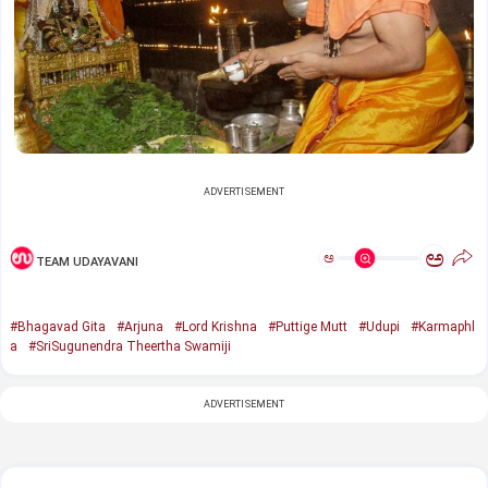
ADVERTISEMENT
ಅ
ಅ
TEAM UDAYAVANI
#Bhagavad Gita
#Arjuna
#Lord Krishna
#Puttige Mutt
#Udupi
#Karmaphl
a
#SriSugunendra Theertha Swamiji
ADVERTISEMENT