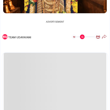
ADVERTISEMENT
ಅ
ಅ
TEAM UDAYAVANI