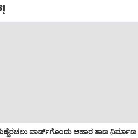
!
ೆ ಮಣ್ಣೆರಚಲು ವಾರ್ಡ್‌ಗೊಂದು ಆಹಾರ ತಾಣ ನಿರ್ಮಾಣ