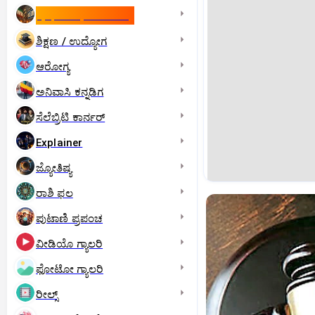
ಇಸ್ರೇಲ್- ಇರಾನ್‌ ಯುದ್ಧ
ಶಿಕ್ಷಣ / ಉದ್ಯೋಗ
ಆರೋಗ್ಯ
ಅನಿವಾಸಿ ಕನ್ನಡಿಗ
ಸೆಲೆಬ್ರಿಟಿ ಕಾರ್ನರ್‌
Explainer
ಜ್ಯೋತಿಷ್ಯ
ರಾಶಿ ಫಲ
ಪುಟಾಣಿ ಪ್ರಪಂಚ
ವೀಡಿಯೊ ಗ್ಯಾಲರಿ
ಫೋಟೋ ಗ್ಯಾಲರಿ
ರೀಲ್ಸ್