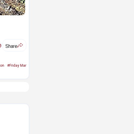
ಅ
Share
ion
#Friday Mar