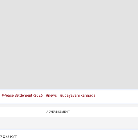
#Peace Settlement -2026
#news
#udayavani kannada
ADVERTISEMENT
27 PM IST