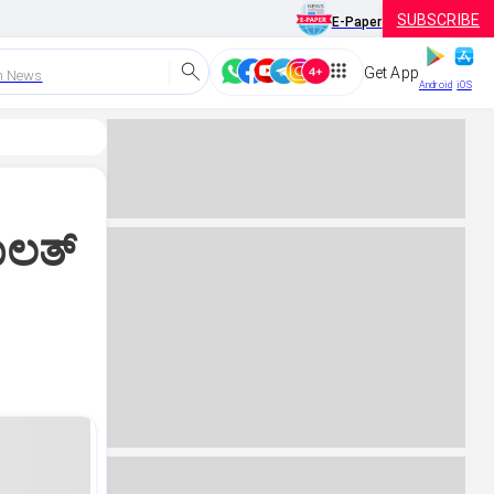
SUBSCRIBE
E-Paper
Get App
h News
Android
iOS
ಲತ್‌