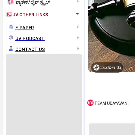
ಫ್ಯಾಶನ್/ಲೈಫ್‌ ಸ್ಟೈಲ್
UV OTHER LINKS
E-PAPER
UV PODCAST
CONTACT US
ಸಾಂದರ್ಭಿಕ ಚಿತ್ರ
TEAM UDAYAVANI