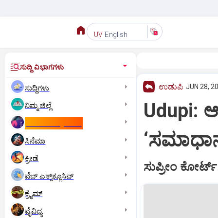
English
UV
ಸುದ್ದಿ ವಿಭಾಗಗಳು
ಉಡುಪಿ
JUN 28, 2
ಸುದ್ದಿಗಳು
Udupi: 
ನಿಮ್ಮ ಜಿಲ್ಲೆ
ಕಾಮನ್‌ ವೆಲ್ತ್‌ ಗೇಮ್ಸ್‌
‘ಸಮಾಧಾ
ಸಿನೆಮಾ
ಕ್ರೀಡೆ
ಸುಪ್ರೀಂ ಕೋರ್ಟ್‌
ವೆಬ್ ಎಕ್ಸ್‌ಕ್ಲೂಸಿವ್
ಕ್ರೈಮ್
ವೈವಿಧ್ಯ