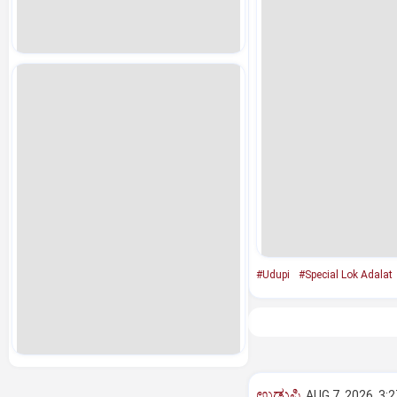
#Udupi
#Special Lok Adalat
ಉಡುಪಿ
AUG 7, 2026, 3: