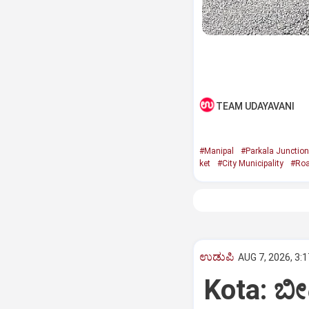
TEAM UDAYAVANI
#Manipal
#Parkala Junction
ket
#City Municipality
#Roa
ಉಡುಪಿ
AUG 7, 2026, 3:
Kota: ಬ