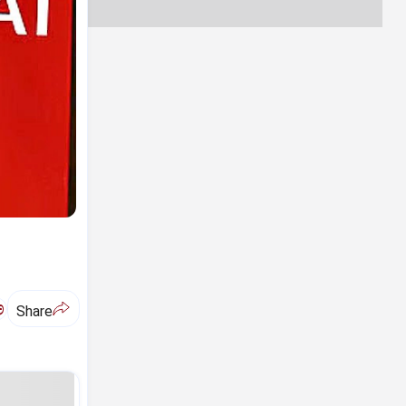
ಅ
Share