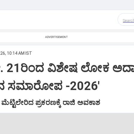
Searc
ADVERTISEMENT
026, 10:14 AM IST
ಆ. 21ರಿಂದ ವಿಶೇಷ ಲೋಕ ಅದಾ
ನ ಸಮಾರೋಪ -2026'
 ಮೆಟ್ಟಿಲೇರಿದ ಪ್ರಕರಣಕ್ಕೆ ರಾಜಿ ಅವಕಾಶ