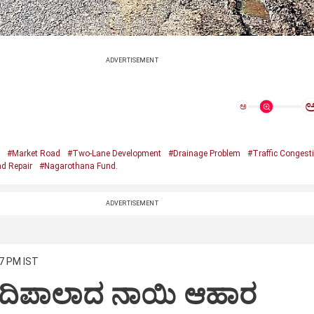
ADVERTISEMENT
ಅ
#Market Road
#Two-Lane Development
#Drainage Problem
#Traffic Congest
d Repair
#Nagarothana Fund.
ADVERTISEMENT
17 PM IST
ೀದಿಪಾಲಾದ ನಾಯಿ ಆಹಾರ