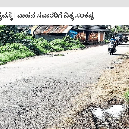
ಯವಸ್ಥೆ | ವಾಹನ ಸವಾರರಿಗೆ ನಿತ್ಯ ಸಂಕಷ್ಟ