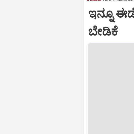
ಇನ್ನೂ ಈಡೇ
ಬೇಡಿಕೆ