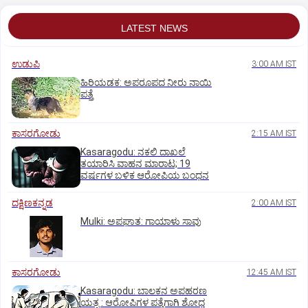
LATEST NEWS
ಉಡುಪಿ
3:00 AM IST
ಹಿರಿಯಡಕ: ಅಪರೂಪದ ನೀರು ನಾಯಿ
ಪತ್ತೆ
ಕಾಸರಗೋಡು
2:15 AM IST
Kasaragodu: ನಕಲಿ ದಾಖಲೆ
ತಯಾರಿಸಿ ವಾಹನ ಮಾರಾಟ; 19
ವರ್ಷಗಳ ಬಳಿಕ ಆರೋಪಿಯ ಬಂಧನ
ದಕ್ಷಿಣಕನ್ನಡ
2:00 AM IST
Mulki: ಅಪಘಾತ: ಗಾಯಾಳು ಸಾವು
ಕಾಸರಗೋಡು
12:45 AM IST
Kasaragodu: ಬಾಲಕನ ಅಪಹರಣ
ಯತ್ನ : ಆರೋಪಿಗಳ ಪತ್ತೆಗಾಗಿ ಶೋಧ