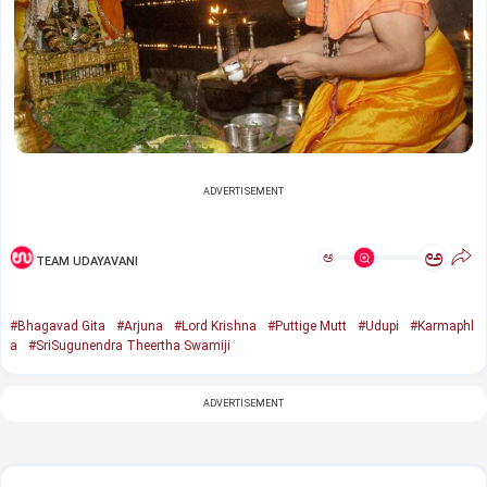
ADVERTISEMENT
ಅ
ಅ
TEAM UDAYAVANI
#Bhagavad Gita
#Arjuna
#Lord Krishna
#Puttige Mutt
#Udupi
#Karmaphl
a
#SriSugunendra Theertha Swamiji
ADVERTISEMENT