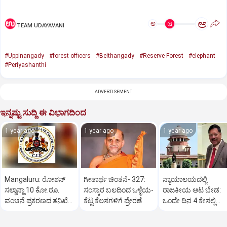
ಅ
ಅ
TEAM UDAYAVANI
#Uppinangady
#forest officers
#Belthangady
#Reserve Forest
#elephant
#Periyashanthi
ADVERTISEMENT
ಇನ್ನಷ್ಟು ಸುದ್ದಿ ಈ ವಿಭಾಗದಿಂದ
1 year ago
1 year ago
1 year ago
Mangaluru: ರೋಶನ್‌
ಗೀತಾರ್ಥ ಚಿಂತನೆ- 327:
ನ್ಯಾಯಾಲಯದಲ್ಲಿ
ಸಲ್ಡಾನ್ಹಾ 10 ಕೋ.ರೂ.
ಸಂಸ್ಕಾರ ಬಲದಿಂದ ಒಳ್ಳೆಯ-
ರಾಜಕೀಯ ಆಟ ಬೇಡ:
ವಂಚನೆ ಪ್ರಕರಣದ ತನಿಖೆ
ಕೆಟ್ಟ ಕೆಲಸಗಳಿಗೆ ಪ್ರೇರಣೆ
ಒಂದೇ ದಿನ 4 ಕೇಸಲ್ಲಿ
ಸಿಐಡಿಗೆ ವರ್ಗ
ಸುಪ್ರೀಂಕೋರ್ಟ್‌ ಅಭಿಮ