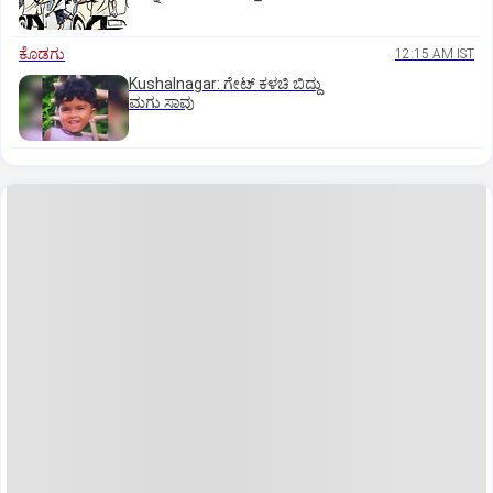
ಕೊಡಗು
12:15 AM IST
Kushalnagar: ಗೇಟ್ ಕಳಚಿ ಬಿದ್ದು
ಮಗು ಸಾವು