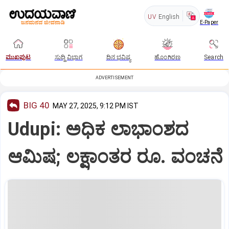
UV
English
E-Paper
ಮುಖಪುಟ
ಸುದ್ದಿ ವಿಭಾಗ
ದಿನ ಭವಿಷ್ಯ
ಹೊಂಗಿರಣ
Search
ADVERTISEMENT
BIG 40
MAY 27, 2025, 9:12 PM IST
Udupi: ಅಧಿಕ ಲಾಭಾಂಶದ
ಆಮಿಷ; ಲಕ್ಷಾಂತರ ರೂ. ವಂಚನೆ