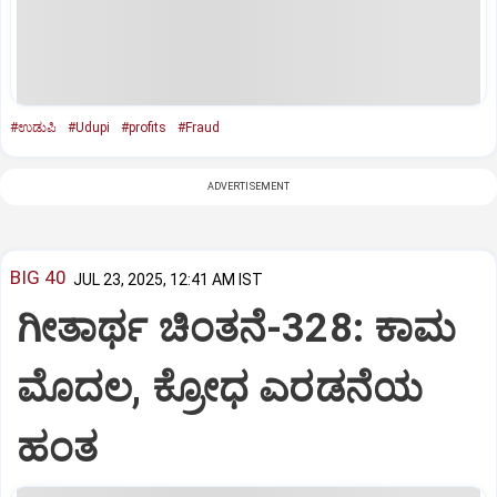
#ಉಡುಪಿ
#Udupi
#profits
#Fraud
ADVERTISEMENT
BIG 40
JUL 23, 2025, 12:41 AM IST
ಗೀತಾರ್ಥ ಚಿಂತನೆ-328: ಕಾಮ
ಮೊದಲ, ಕ್ರೋಧ ಎರಡನೆಯ
ಹಂತ