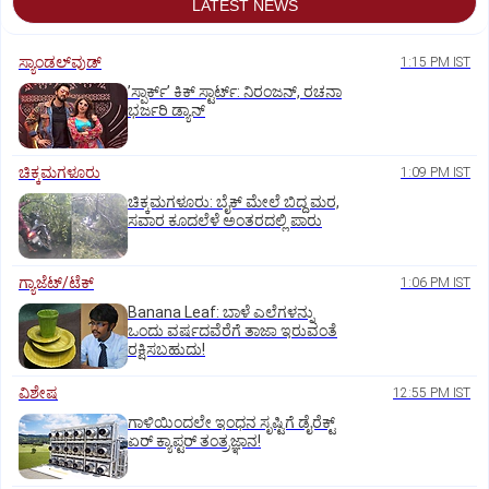
LATEST NEWS
ಸ್ಯಾಂಡಲ್‌ವುಡ್‌
1:15 PM IST
ʼಸ್ಪಾರ್ಕ್ʼ ಕಿಕ್‌ ಸ್ಟಾರ್ಟ್‌: ನಿರಂಜನ್‌, ರಚನಾ
ಭರ್ಜರಿ ಡ್ಯಾನ್‌
ಚಿಕ್ಕಮಗಳೂರು
1:09 PM IST
ಚಿಕ್ಕಮಗಳೂರು: ಬೈಕ್ ಮೇಲೆ ಬಿದ್ದ ಮರ,
ಸವಾರ ಕೂದಲೆಳೆ ಅಂತರದಲ್ಲಿ ಪಾರು
ಗ್ಯಾಜೆಟ್/ಟೆಕ್
1:06 PM IST
Banana Leaf: ಬಾಳೆ ಎಲೆಗಳನ್ನು
ಒಂದು ವರ್ಷದವೆರೆಗೆ ತಾಜಾ ಇರುವಂತೆ
ರಕ್ಷಿಸಬಹುದು!
ವಿಶೇಷ
12:55 PM IST
ಗಾಳಿಯಿಂದಲೇ ಇಂಧನ ಸೃಷ್ಟಿಗೆ ಡೈರೆಕ್ಟ್
ಏರ್‌ ಕ್ಯಾಪ್ಟರ್ ತಂತ್ರಜ್ಞಾನ!