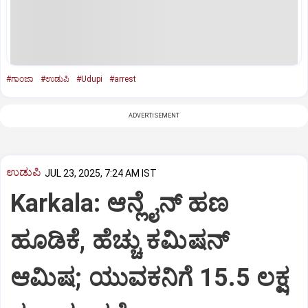
#ಗಾಂಜಾ
#ಉಡುಪಿ
#Udupi
#arrest
ADVERTISEMENT
ಉಡುಪಿ
JUL 23, 2025, 7:24 AM IST
Karkala: ಆನ್ಲೈನ್‌ ಹಣ
ಹೂಡಿಕೆ, ಹೆಚ್ಚು ಕಮಿಷನ್‌
ಆಮಿಷ; ಯುವಕನಿಗೆ 15.5 ಲಕ್ಷ