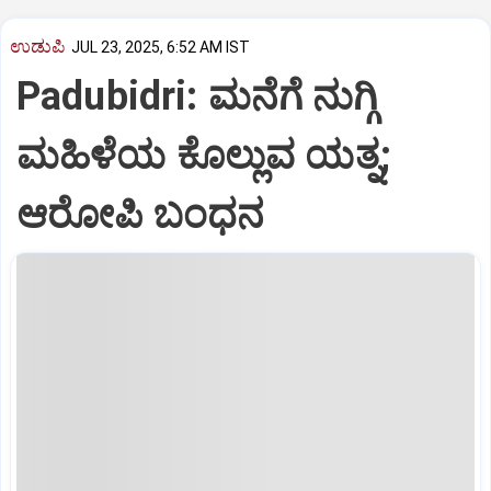
ಉಡುಪಿ
JUL 23, 2025, 6:52 AM IST
Padubidri: ಮನೆಗೆ ನುಗ್ಗಿ
ಮಹಿಳೆಯ ಕೊಲ್ಲುವ ಯತ್ನ;
ಆರೋಪಿ ಬಂಧನ