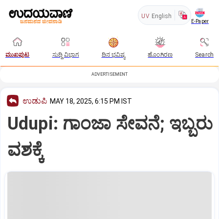
UV
English
E-Paper
ಮುಖಪುಟ
ಸುದ್ದಿ ವಿಭಾಗ
ದಿನ ಭವಿಷ್ಯ
ಹೊಂಗಿರಣ
Search
ADVERTISEMENT
ಉಡುಪಿ
MAY 18, 2025, 6:15 PM IST
Udupi: ಗಾಂಜಾ ಸೇವನೆ; ಇಬ್ಬರು
ವಶಕ್ಕೆ