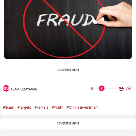
ADVERTISEMENT
ಅ
ಅ
TEAM UDAYAVANI
#Scam
#targets
#karkala
#Youth
#Online investment
ADVERTISEMENT