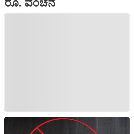
ರೂ. ವಂಚನೆ