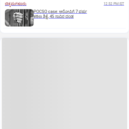
ಚಿಕ್ಕಮಗಳೂರು
12:52 PM IST
POCSO case: ಆರೋಪಿಗೆ 7 ವರ್ಷ
ಕಠಿಣ ಶಿಕ್ಷೆ, 45 ಸಾವಿರ ದಂಡ