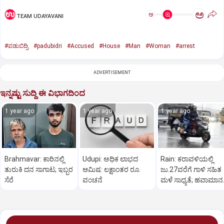
ಅ
ಅ
TEAM UDAYAVANI
#ಪಡುಬಿದ್ರಿ
#padubidri
#Accused
#House
#Man
#Woman
#arrest
ADVERTISEMENT
ಇನ್ನಷ್ಟು ಸುದ್ದಿ ಈ ವಿಭಾಗದಿಂದ
1 year ago
1 year ago
1 year ago
Brahmavar: ಕಾರಿನಲ್ಲಿ
Udupi: ಅಧಿಕ ಲಾಭದ
Rain: ಕರಾವಳಿಯಲ್ಲಿ
ತುರುಕಿ ದನ ಸಾಗಾಟ; ಇಬ್ಬರ
ಆಮಿಷ: ಲಕ್ಷಾಂತರ ರೂ.
ಜು.27ವರೆಗೆ ಗಾಳಿ ಸಹಿತ
ಸೆರೆ
ವಂಚನೆ
ಮಳೆ ಸಾಧ್ಯತೆ; ಹವಾಮಾನ
ಇಲಾಖೆ ಎಚ್ಚರಿಕೆ