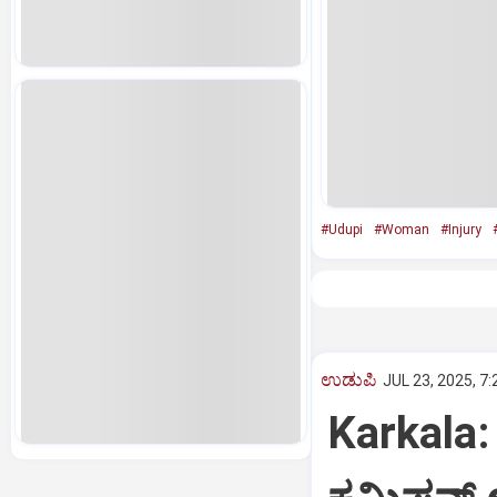
#Udupi
#Woman
#Injury
ಉಡುಪಿ
JUL 23, 2025, 7
Karkala: 