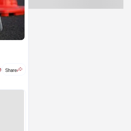
ಅ
Share