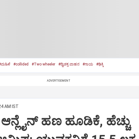
#ಮಹಿಳೆ
#collided
#Two wheeler
#ದ್ವಿಚಕ್ರ ವಾಹನ
#ಗಾಯ
#ಢಿಕ್ಕಿ
ADVERTISEMENT
:24 AM IST
ಆನ್ಲೈನ್‌ ಹಣ ಹೂಡಿಕೆ, ಹೆಚ್ಚು