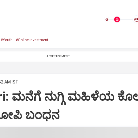
ಅ
#Youth
#Online investment
ADVERTISEMENT
:52 AM IST
: ಮನೆಗೆ ನುಗ್ಗಿ ಮಹಿಳೆಯ ಕೊಲ
ರೋಪಿ ಬಂಧನ