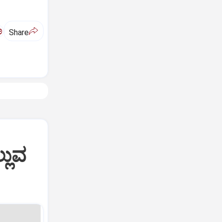
ಅ
Share
್ಲುವ