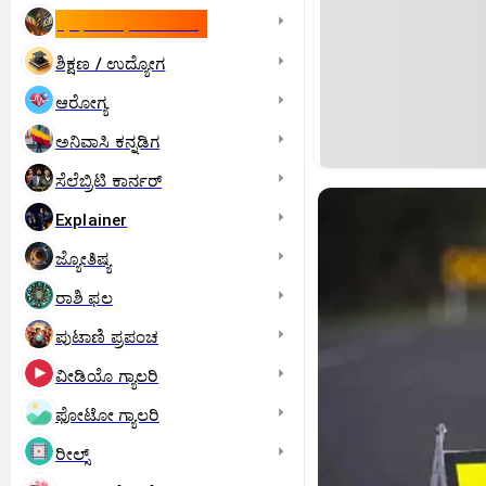
ಇಸ್ರೇಲ್- ಇರಾನ್‌ ಯುದ್ಧ
ಶಿಕ್ಷಣ / ಉದ್ಯೋಗ
ಆರೋಗ್ಯ
ಅನಿವಾಸಿ ಕನ್ನಡಿಗ
ಸೆಲೆಬ್ರಿಟಿ ಕಾರ್ನರ್‌
Explainer
ಜ್ಯೋತಿಷ್ಯ
ರಾಶಿ ಫಲ
ಪುಟಾಣಿ ಪ್ರಪಂಚ
ವೀಡಿಯೊ ಗ್ಯಾಲರಿ
ಫೋಟೋ ಗ್ಯಾಲರಿ
ರೀಲ್ಸ್