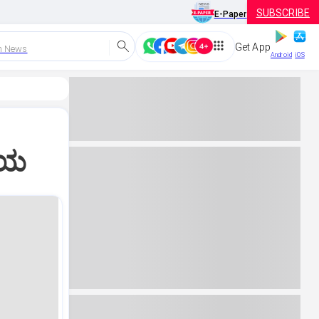
SUBSCRIBE
E-Paper
Get App
h News
Android
iOS
ಗಾಯ