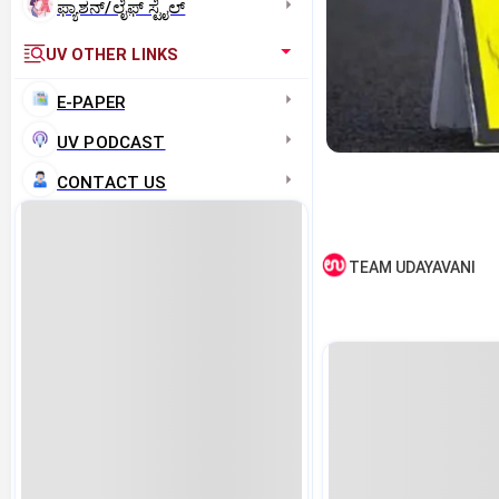
ಫ್ಯಾಶನ್/ಲೈಫ್‌ ಸ್ಟೈಲ್
UV OTHER LINKS
E-PAPER
UV PODCAST
CONTACT US
TEAM UDAYAVANI