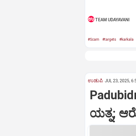
TEAM UDAYAVANI
#Scam
#targets
#karkala
ಉಡುಪಿ
JUL 23, 2025, 6
Padubidri
ಯತ್ನ; ಆ