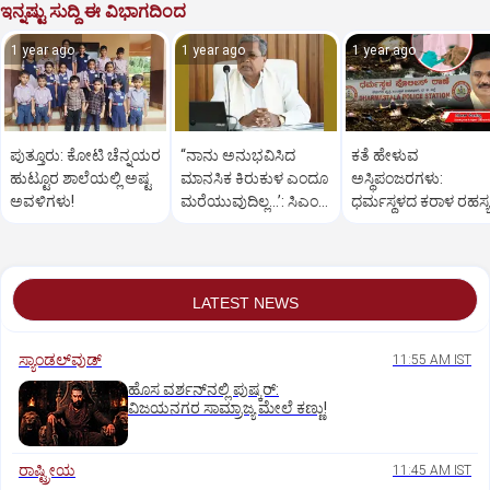
ಇನ್ನಷ್ಟು ಸುದ್ದಿ ಈ ವಿಭಾಗದಿಂದ
1 year ago
1 year ago
1 year ago
ಪುತ್ತೂರು: ಕೋಟಿ ಚೆನ್ನಯರ
“ನಾನು ಅನುಭವಿಸಿದ
ಕತೆ ಹೇಳುವ
ಹುಟ್ಟೂರ ಶಾಲೆಯಲ್ಲಿ ಅಷ್ಟ
ಮಾನಸಿಕ ಕಿರುಕುಳ ಎಂದೂ
ಅಸ್ಥಿಪಂಜರಗಳು:
ಅವಳಿಗಳು!
ಮರೆಯುವುದಿಲ್ಲ…’: ಸಿಎಂ
ಧರ್ಮಸ್ಥಳದ‌ ಕರಾಳ ರಹಸ್ಯ
ಸಿದ್ದರಾಮಯ್ಯ
ತೆರೆದಿಡಲಿದೆಯೇ ಡಿಎನ್
ಪರೀಕ್ಷೆ?
LATEST NEWS
ಸ್ಯಾಂಡಲ್‌ವುಡ್‌
11:55 AM IST
ಹೊಸ ವರ್ಶನ್‌ನಲ್ಲಿ ಪುಷ್ಕರ್‌:
ವಿಜಯನಗರ ಸಾಮ್ರಾಜ್ಯ ಮೇಲೆ ಕಣ್ಣು!
ರಾಷ್ಟ್ರೀಯ
11:45 AM IST