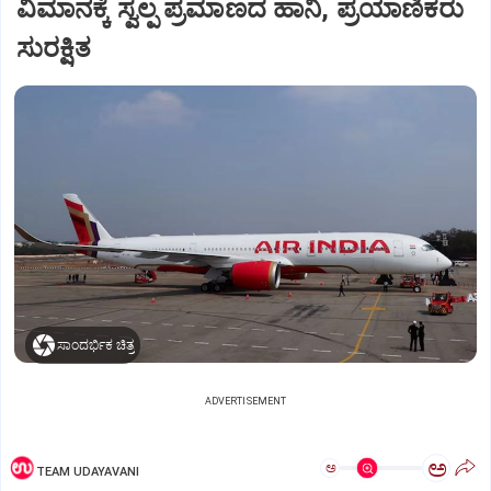
ವಿಮಾನಕ್ಕೆ ಸ್ವಲ್ಪ ಪ್ರಮಾಣದ ಹಾನಿ, ಪ್ರಯಾಣಿಕರು
ಸುರಕ್ಷಿತ
ಸಾಂದರ್ಭಿಕ ಚಿತ್ರ
ADVERTISEMENT
ಅ
ಅ
TEAM UDAYAVANI