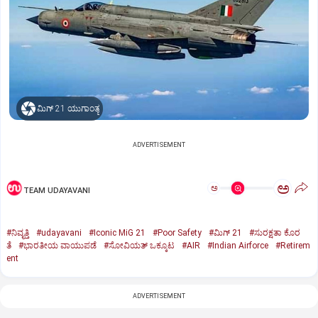
ಮಿಗ್‌ 21 ಯುಗಾಂತ್ಯ
ADVERTISEMENT
ಅ
ಅ
TEAM UDAYAVANI
#ನಿವೃತ್ತಿ
#udayavani
#Iconic MiG 21
#Poor Safety
#ಮಿಗ್‌ 21
#ಸುರಕ್ಷತಾ ಕೊರ
ತೆ
#ಭಾರತೀಯ ವಾಯುಪಡೆ
#ಸೋವಿಯತ್‌ ಒಕ್ಕೂಟ
#AIR
#Indian Airforce
#Retirem
ent
ADVERTISEMENT