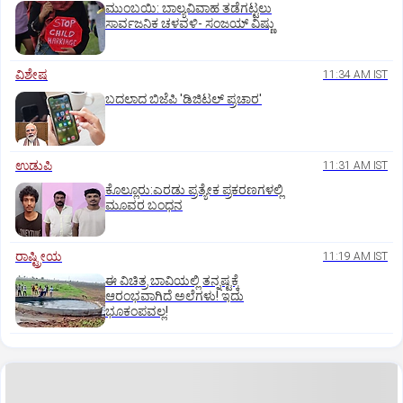
ಮುಂಬಯಿ: ಬಾಲ್ಯವಿವಾಹ ತಡೆಗಟ್ಟಲು
ಸಾರ್ವಜನಿಕ ಚಳವಳಿ- ಸಂಜಯ್‌ ವಿಷ್ಣು
ವಿಶೇಷ
11:34 AM IST
ಬದಲಾದ ಬಿಜೆಪಿ 'ಡಿಜಿಟಲ್‌ ಪ್ರಚಾರ'
ಉಡುಪಿ
11:31 AM IST
ಕೊಲ್ಲೂರು:ಎರಡು ಪ್ರತ್ಯೇಕ ಪ್ರಕರಣಗಳಲ್ಲಿ
ಮೂವರ ಬಂಧನ
ರಾಷ್ಟ್ರೀಯ
11:19 AM IST
ಈ ವಿಚಿತ್ರ ಬಾವಿಯಲ್ಲಿ ತನ್ನಷ್ಟಕ್ಕೆ
ಆರಂಭವಾಗಿದೆ ಅಲೆಗಳು! ಇದು
ಭೂಕಂಪವಲ್ಲ!