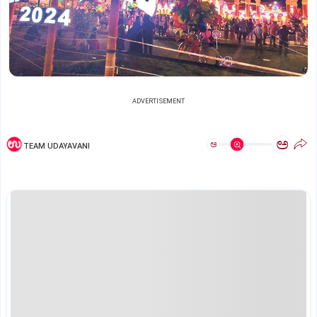
ADVERTISEMENT
ಅ
ಅ
TEAM UDAYAVANI