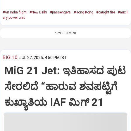
#Air India flight
#New Delhi
#passengers
#Hong Kong
#caught fire
#auxili
ary power unit
ADVERTISEMENT
BIG 10
JUL 22, 2025, 4:50 PM IST
MiG 21 Jet: ಇತಿಹಾಸದ ಪುಟ
ಸೇರಲಿದೆ “ಹಾರುವ ಶವಪಟ್ಟಿಗೆ
ಕುಖ್ಯಾತಿಯ IAF ಮಿಗ್‌ 21