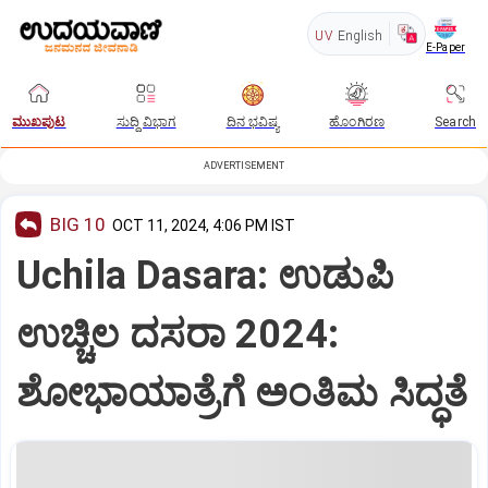
UV
English
E-Paper
ಮುಖಪುಟ
ಸುದ್ದಿ ವಿಭಾಗ
ದಿನ ಭವಿಷ್ಯ
ಹೊಂಗಿರಣ
Search
ADVERTISEMENT
BIG 10
OCT 11, 2024, 4:06 PM IST
Uchila Dasara: ಉಡುಪಿ
ಉಚ್ಚಿಲ ದಸರಾ 2024:
ಶೋಭಾಯಾತ್ರೆಗೆ ಅಂತಿಮ ಸಿದ್ಧತೆ