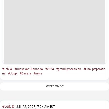
#uchila
#Udayavani Kannada
#2024
#grand procession
#Final preparatio
ns
#Udupi
#Dasara
#news
ADVERTISEMENT
ಉಡುಪಿ
JUL 23, 2025, 7:24 AM IST