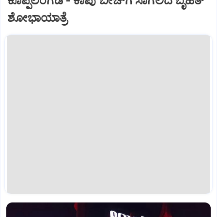
ಕೊಪ್ಪಲಂಗಡಿ - ಕಾಪು ಬೀಚ್‌ಗೆ ಸಾಗಲಿದೆ ಬೃಹತ್
ಶೋಭಾಯಾತ್ರೆ