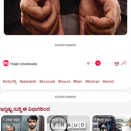
ADVERTISEMENT
ಅ
ಅ
TEAM UDAYAVANI
#ಪಡುಬಿದ್ರಿ
#padubidri
#Accused
#House
#Man
#Woman
#arrest
ADVERTISEMENT
ಇನ್ನಷ್ಟು ಸುದ್ದಿ ಈ ವಿಭಾಗದಿಂದ
1 year ago
1 year ago
1 year ago