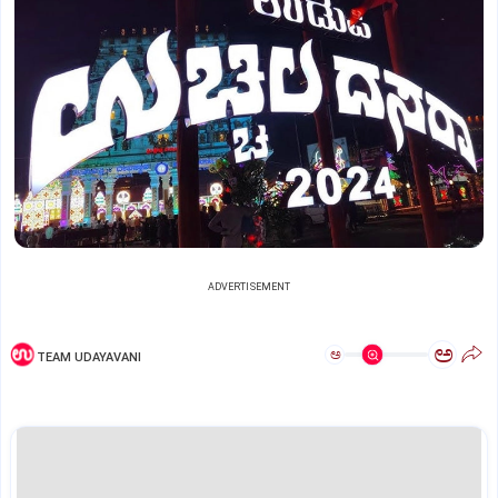
ADVERTISEMENT
ಅ
ಅ
TEAM UDAYAVANI