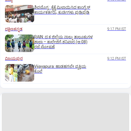
ಶಿವಮೊಗ್ಗ : ಕೈಕೈ ಮಿಲಾಯಿಸಿದ ಕಾಂಗ್ರೆಸ್
ಕಾರ್ಯಕರ್ತರು, ಕುರ್ಚಿಗಳು ಪುಡಿಪುಡಿ
ದಕ್ಷಿಣಕನ್ನಡ
9:17 PM IST
RAIN: ದ.ಕ ಜಿಲ್ಲೆಯ ನಾಲ್ಕು ತಾಲೂಕುಗಳ
ಶಾಲಾ – ಕಾಲೇಜಿಗೆ ಶನಿವಾರ (ಆ.08)
ರಜೆ ಘೋಷಣೆ
ವಿಜಯಪುರ
9:12 PM IST
Vijayapura: ಹಾಡಹಗಲೇ ವ್ಯಕ್ತಿಯ
ಕೊಲೆ