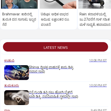
Brahmavar: ಕಾರಿನಲ್ಲಿ
Udupi: ಅಧಿಕ ಲಾಭದ
Rain: ಕರಾವಳಿಯಲ್ಲಿ
ತುರುಕಿ ದನ ಸಾಗಾಟ; ಇಬ್ಬರ
ಆಮಿಷ: ಲಕ್ಷಾಂತರ ರೂ.
ಜು.27ವರೆಗೆ ಗಾಳಿ ಸಹಿತ
ಸೆರೆ
ವಂಚನೆ
ಮಳೆ ಸಾಧ್ಯತೆ; ಹವಾಮಾನ
ಇಲಾಖೆ ಎಚ್ಚರಿಕೆ
LATEST NEWS
ಉಡುಪಿ
10:08 PM IST
Shirva: ದ್ವಿಚಕ್ರ ವಾಹನಕ್ಕೆ ಕಾರು ಢಿಕ್ಕಿ;
ಸವಾರ ಸಾವು
ತುಮಕೂರು
10:00 PM IST
ರಸ್ತೆ ಗುಂಡಿ ತಪ್ಪಿಸಲು ಹೋಗಿ ಬೈಕ್‌ಗೆ
ಲಾರಿ ಡಿಕ್ಕಿ, ನವವಿವಾಹಿತೆ ಸ್ಥಳದಲ್ಲೇ ಸಾವು
ರಾಜ್ಯ
9:49 PM IST