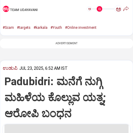
ಅ
ಅ
TEAM UDAYAVANI
#Scam
#targets
#karkala
#Youth
#Online investment
ADVERTISEMENT
ಉಡುಪಿ
JUL 23, 2025, 6:52 AM IST
Padubidri: ಮನೆಗೆ ನುಗ್ಗಿ
ಮಹಿಳೆಯ ಕೊಲ್ಲುವ ಯತ್ನ;
ಆರೋಪಿ ಬಂಧನ