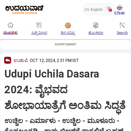
UV
English
E-Paper
ಮುಖಪುಟ
ಸುದ್ದಿ ವಿಭಾಗ
ದಿನ ಭವಿಷ್ಯ
ಹೊಂಗಿರಣ
Search
ADVERTISEMENT
ಉಡುಪಿ
OCT 12, 2024, 2:31 PM IST
Udupi Uchila Dasara
2024: ವೈಭವದ
ಶೋಭಾಯಾತ್ರೆಗೆ ಅಂತಿಮ ಸಿದ್ಧತೆ
ಉಚ್ಚಿಲ - ಎರ್ಮಾಳು - ಉಚ್ಚಿಲ - ಮೂಳೂರು -