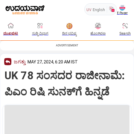
UV
English
E-Paper
ಮುಖಪುಟ
ಸುದ್ದಿ ವಿಭಾಗ
ದಿನ ಭವಿಷ್ಯ
ಹೊಂಗಿರಣ
Search
ADVERTISEMENT
ಜಗತ್ತು
MAY 27, 2024, 6:20 AM IST
UK 78 ಸಂಸದರ ರಾಜೀನಾಮೆ:
ಪಿಎಂ ರಿಷಿ ಸುನಕ್‌ಗೆ ಹಿನ್ನಡೆ