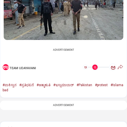
ADVERTISEMENT
ಅ
ಅ
TEAM UDAYAVANI
#ಪಾಕಿಸ್ತಾನ
#ಪ್ರತಿಭಟನೆ
#ಆತ್ಮಾಹುತಿ
#ಇಸ್ಲಾಮಾಬಾದ್‌
#Pakistan
#protest
#Islama
bad
ADVERTISEMENT