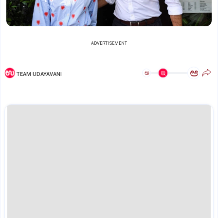
ADVERTISEMENT
ಅ
ಅ
TEAM UDAYAVANI