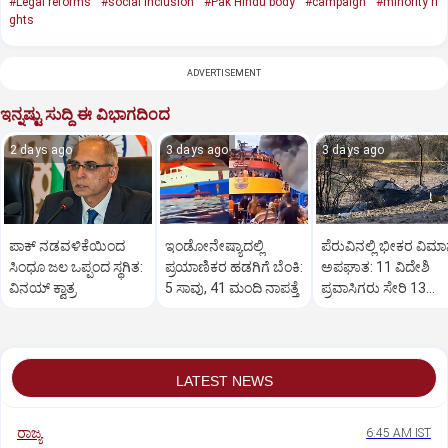
#Legal reforms
#social inclusion
#Pak Hindu body
#campaign
#minority ri
ghts
ADVERTISEMENT
ಇನ್ನಷ್ಟು ಸುದ್ದಿ ಈ ವಿಭಾಗದಿಂದ
2 days ago
3 days ago
3 days ago
ಪಾಕ್‌ ನಡವಳಿಕೆಯಿಂದ
ಇಂಡೋನೇಷ್ಯಾದಲ್ಲಿ
ಪೆರುವಿನಲ್ಲಿ ಭೀಕರ ವಿಮ
ಸಿಂಧೂ ಜಲ ಒಪ್ಪಂದ ಸ್ಥಗಿತ:
ಪ್ರಯಾಣಿಕರ ಹಡಗಿಗೆ ಬೆಂಕಿ:
ಅಪಘಾತ: 11 ವಿದೇಶಿ
ವಿನಯ್ ಕ್ವಾತ್ರ
5 ಸಾವು, 41 ಮಂದಿ ನಾಪತ್ತೆ
ಪ್ರವಾಸಿಗರು ಸೇರಿ 13
ಮಂದಿ ದುರ್ಮರಣ..!
LATEST NEWS
ರಾಜ್ಯ
6:45 AM IST