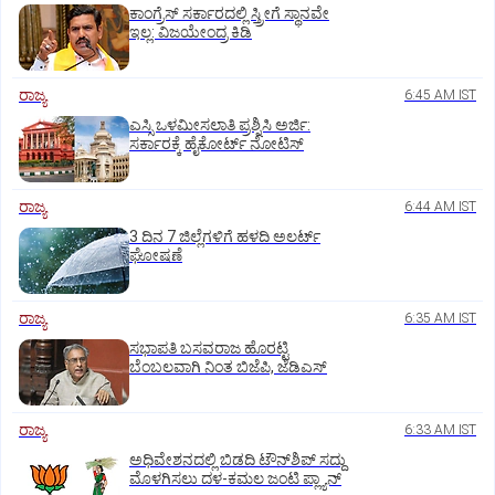
ಕಾಂಗ್ರೆಸ್‌ ಸರ್ಕಾರದಲ್ಲಿ ಸ್ತ್ರೀಗೆ ಸ್ಥಾನವೇ
ಇಲ್ಲ: ವಿಜಯೇಂದ್ರ ಕಿಡಿ
ರಾಜ್ಯ
6:45 AM IST
ಎಸ್ಸಿ ಒಳಮೀಸಲಾತಿ ಪ್ರಶ್ನಿಸಿ ಅರ್ಜಿ:
ಸರ್ಕಾರಕ್ಕೆ ಹೈಕೋರ್ಟ್‌ ನೋಟಿಸ್
ರಾಜ್ಯ
6:44 AM IST
3 ದಿನ 7 ಜಿಲ್ಲೆಗಳಿಗೆ ಹಳದಿ ಅಲರ್ಟ್‌
ಘೋಷಣೆ
ರಾಜ್ಯ
6:35 AM IST
ಸಭಾಪತಿ ಬಸವರಾಜ ಹೊರಟ್ಟಿ
ಬೆಂಬಲವಾಗಿ ನಿಂತ ಬಿಜೆಪಿ, ಜೆಡಿಎಸ್
ರಾಜ್ಯ
6:33 AM IST
ಅಧಿವೇಶನದಲ್ಲಿ ಬಿಡದಿ ಟೌನ್‌ಶಿಪ್‌ ಸದ್ದು
ಮೊಳಗಿಸಲು ದಳ-ಕಮಲ ಜಂಟಿ ಪ್ಲ್ಯಾನ್‌