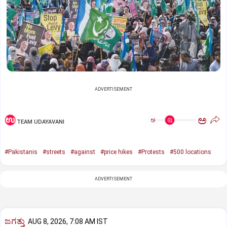
ADVERTISEMENT
ಅ
ಅ
TEAM UDAYAVANI
#Pakistanis
#streets
#against
#price hikes
#Protests
#500 locations
ADVERTISEMENT
ಜಗತ್ತು
AUG 8, 2026, 7:08 AM IST