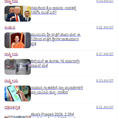
ರಾಷ್ಟ್ರೀಯ
9:03 AM IST
ರಷ್ಯಾದಿಂದ ತೈಲ ಆಮದು: ಭಾರತಕ್ಕೆ
100% ಸುಂಕ ಬರೆ?
ಉಡುಪಿ
9:02 AM IST
ಮುಂಬಯಿ ಶ್ರೀ ಪುತ್ತಿಗೆ ಶಾಖಾ ಮಠ: ಆ.
12ರಿಂದ ಪುತ್ತಿಗೆ ಶ್ರೀಗಳ ಚಾತುರ್ಮಾಸ
ವ್ರತ
ರಾಷ್ಟ್ರೀಯ
8:57 AM IST
ದಿಲ್ಲಿಯಲ್ಲಿ ಈ ತಿಂಗಳು 16 ವರ್ಷದಲ್ಲೇ
ದಾಖಲೆ ಮಳೆ
ರಾಷ್ಟ್ರೀಯ
8:53 AM IST
ಸಾಮಾನ್ಯ ಗ್ರಾಹಕರಿಗೆ,ಸಣ್ಣ ವ್ಯಾಪಾರಿಗಳಿಗೆ
ಇಲ್ಲ ಯುಪಿಐ ಶುಲ್ಕ: ಸರಕಾರ
ದಕ್ಷಿಣಕನ್ನಡ
8:52 AM IST
Alva's Pragati 2026: 2,394