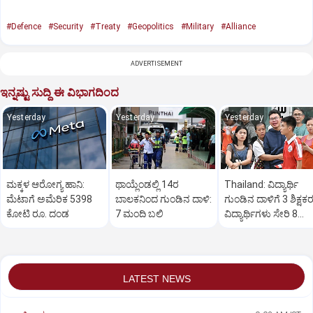
#Defence
#Security
#Treaty
#Geopolitics
#Military
#Alliance
ADVERTISEMENT
ಇನ್ನಷ್ಟು ಸುದ್ದಿ ಈ ವಿಭಾಗದಿಂದ
Yesterday
Yesterday
Yesterday
ಮಕ್ಕಳ ಆರೋಗ್ಯ ಹಾನಿ:
ಥಾಯ್ಲೆಂಡಲ್ಲಿ 14ರ
Thailand: ವಿದ್ಯಾರ್ಥಿ
ಮೆಟಾಗೆ ಅಮೆರಿಕ 5398
ಬಾಲಕನಿಂದ ಗುಂಡಿನ ದಾಳಿ:
ಗುಂಡಿನ ದಾಳಿಗೆ 3 ಶಿಕ್ಷಕರ
ಕೋಟಿ ರೂ. ದಂಡ
7 ಮಂದಿ ಬಲಿ
ವಿದ್ಯಾರ್ಥಿಗಳು ಸೇರಿ 8
ಮಂದಿ ಸಾವು
LATEST NEWS