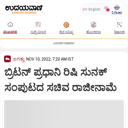
UV
English
E-Paper
ಮುಖಪುಟ
ಸುದ್ದಿ ವಿಭಾಗ
ದಿನ ಭವಿಷ್ಯ
ಹೊಂಗಿರಣ
Search
ADVERTISEMENT
ಜಗತ್ತು
NOV 10, 2022, 7:20 AM IST
ಬ್ರಿಟನ್‌ ಪ್ರಧಾನಿ ರಿಷಿ ಸುನಕ್‌
ಸಂಪುಟದ ಸಚಿವ ರಾಜೀನಾಮೆ