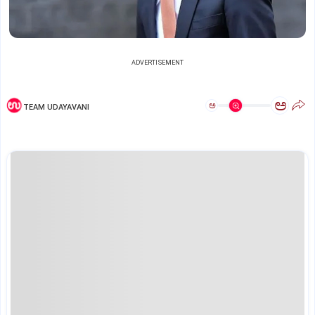
ADVERTISEMENT
ಅ
ಅ
TEAM UDAYAVANI