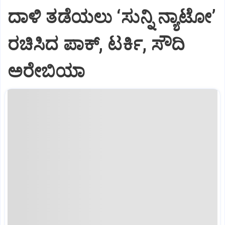
ದಾಳಿ ತಡೆಯಲು ‘ಸುನ್ನಿ ನ್ಯಾಟೋ’
ರಚಿಸಿದ ಪಾಕ್‌, ಟರ್ಕಿ, ಸೌದಿ
ಅರೇಬಿಯಾ