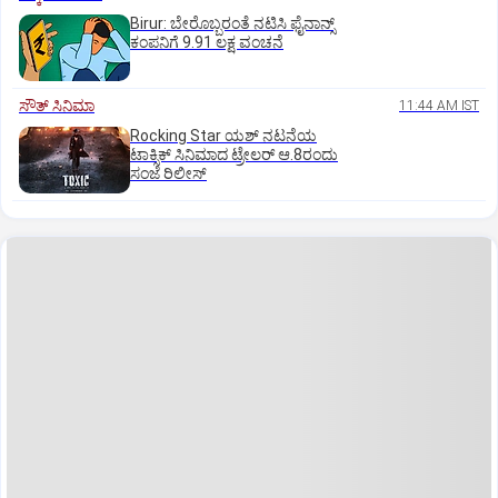
Birur: ಬೇರೊಬ್ಬರಂತೆ ನಟಿಸಿ ಫೈನಾನ್ಸ್
ಕಂಪನಿಗೆ 9.91 ಲಕ್ಷ ವಂಚನೆ
ಸೌತ್‌ ಸಿನಿಮಾ
11:44 AM IST
Rocking Star ಯಶ್‌ ನಟನೆಯ
ಟಾಕ್ಸಿಕ್‌ ಸಿನಿಮಾದ ಟ್ರೇಲರ್‌ ಆ.8ರಂದು
ಸಂಜೆ ರಿಲೀಸ್