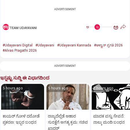
ADVERTISEMENT
ಅ
ಅ
TEAM UDAYAVANI
#Udayavani Digital
#Udayavani
#Udayavani Kannada
#ಆಳ್ವಾಸ್‌ ಪ್ರಗತಿ 2026
#Alvas Pragathi 2026
ADVERTISEMENT
ಇನ್ನಷ್ಟು ಸುದ್ದಿ ಈ ವಿಭಾಗದಿಂದ
5 hours ago
5 hours ago
7 hours ago
ಕಾಯರ್ ಗೋಳಿ ದರೋಡೆ
ರಾಜ್ಯದೆಲ್ಲೆಡೆ ಆಹಾರ
ಮಾದಕ ವಸ್ತು ಸೇವನೆ:
ಪ್ರಕರಣ: ಇಬ್ಬರ ಬಂಧನ
ಸುರಕ್ಷೆಗೆ ಅಗತ್ಯ ಕ್ರಮ: ಸಚಿವ
ನಾಲ್ಕು ಮಂದಿ ಬಂಧನ
ಖಾದರ್