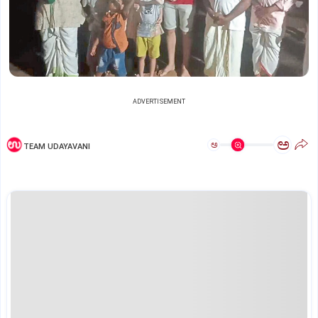
ADVERTISEMENT
ಅ
ಅ
TEAM UDAYAVANI