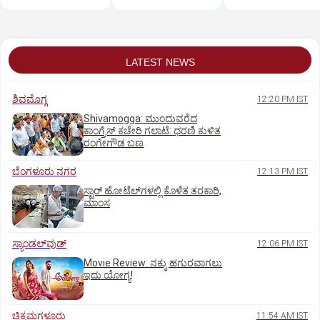
LATEST NEWS
ಶಿವಮೊಗ್ಗ
12:20 PM IST
Shivamogga: ಮುಂದುವರೆದ
ಕಾಂಗ್ರೆಸ್ ಕಚೇರಿ ಗಲಾಟೆ: ಧರಣಿ ಕುಳಿತ
ರಂಗೇಗೌಡ ಬಣ
ಬೆಂಗಳೂರು ನಗರ
12:13 PM IST
ಸ್ಟಾರ್‌ ಹೋಟೆಲ್‌ಗ‌ಳಲ್ಲಿ ಕೊಳೆತ ತರಕಾರಿ,
ಮಾಂಸ
ಸ್ಯಾಂಡಲ್‌ವುಡ್‌
12:06 PM IST
Movie Review: ನಕ್ಕು ಹಗುರವಾಗಲು
ಇದು ಯೋಗ್ಯ!
ಚಿಕ್ಕಮಗಳೂರು
11:54 AM IST