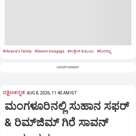
#Ukraine's family
#Swami koragajja
#ಉಕ್ರೇನ್‌ ಕುಟುಂಬ
#ಕೊರಗಜ್ಜ
ADVERTISEMENT
ದಕ್ಷಿಣಕನ್ನಡ
AUG 8, 2026, 11:40 AM IST
ಮಂಗಳೂರಿನಲ್ಲಿ ಸುಹಾನ ಸಫರ್
& ರಿಮ್‌ಜಿಮ್ ಗಿರೆ ಸಾವನ್