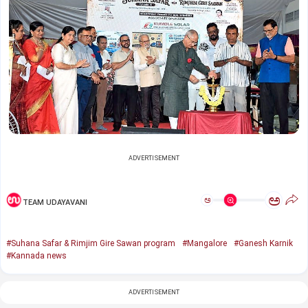
ADVERTISEMENT
ಅ
ಅ
TEAM UDAYAVANI
#Suhana Safar & Rimjim Gire Sawan program
#Mangalore
#Ganesh Karnik
#Kannada news
ADVERTISEMENT