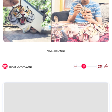
ADVERTISEMENT
ಅ
ಅ
TEAM UDAYAVANI