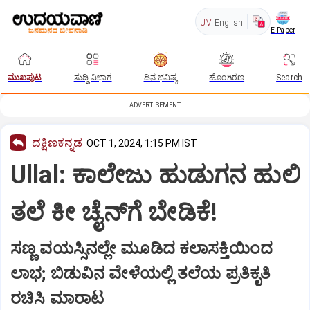
UV
English
E-Paper
ಮುಖಪುಟ
ಸುದ್ದಿ ವಿಭಾಗ
ದಿನ ಭವಿಷ್ಯ
ಹೊಂಗಿರಣ
Search
ADVERTISEMENT
ದಕ್ಷಿಣಕನ್ನಡ
OCT 1, 2024, 1:15 PM IST
Ullal: ಕಾಲೇಜು ಹುಡುಗನ ಹುಲಿ
ತಲೆ ಕೀ ಚೈನ್‌ಗೆ ಬೇಡಿಕೆ!
ಸಣ್ಣ ವಯಸ್ಸಿನಲ್ಲೇ ಮೂಡಿದ ಕಲಾಸಕ್ತಿಯಿಂದ
ಲಾಭ; ಬಿಡುವಿನ ವೇಳೆಯಲ್ಲಿ ತಲೆಯ ಪ್ರತಿಕೃತಿ
ರಚಿಸಿ ಮಾರಾಟ