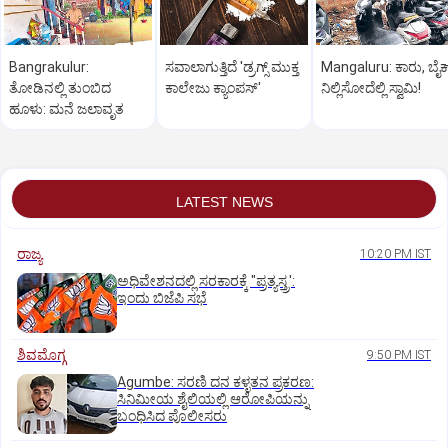
Bangrakulur:
ಸವಾಲಾಗುತ್ತಿದೆ 'ಡ್ರಗ್ಸ್‌ ಮುಕ್ತ
Mangaluru: ಕಾರು, ಬೈಕ್
ತೋಡಿನಲ್ಲಿ ತುಂಬಿದ
ಕಾಲೇಜು ಕ್ಯಾಂಪಸ್‌'
ನಿಲ್ಲಿಸೋದೆಲ್ಲಿ ಸ್ವಾಮಿ!
ಹೂಳು: ಮನೆ ಜಲಾವೃತ
LATEST NEWS
ರಾಜ್ಯ
10:20 PM IST
ಅಧಿವೇಶನದಲ್ಲಿ ಸರಕಾರಕ್ಕೆ "ಪ್ರತ್ಯಸ್ತ್ರ':
ಇಂದು ಬಿಜೆಪಿ ಸಭೆ
ಶಿವಮೊಗ್ಗ
9:50 PM IST
Agumbe: ಸರಣಿ ದನ ಕಳ್ಳತನ ಪ್ರಕರಣ:
ಸಿನಿಮೀಯ ಶೈಲಿಯಲ್ಲಿ ಆರೋಪಿಯನ್ನು
ಬಂಧಿಸಿದ ಪೊಲೀಸರು