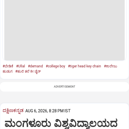
#ಬೇಡಿಕೆ
#Ullal
#demand
#college boy
#tiger head key chain
#ಕಾಲೇಜು
ಹುಡುಗ
#ಹುಲಿ ತಲೆ ಕೀ ಚೈನ್‌
ADVERTISEMENT
ದಕ್ಷಿಣಕನ್ನಡ
AUG 6, 2026, 8:28 PM IST
ಮಂಗಳೂರು ವಿಶ್ವವಿದ್ಯಾಲಯದ