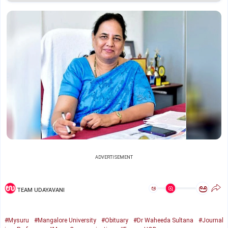
ADVERTISEMENT
ಅ
ಅ
TEAM UDAYAVANI
#Mysuru
#Mangalore University
#Obituary
#Dr Waheeda Sultana
#Journal