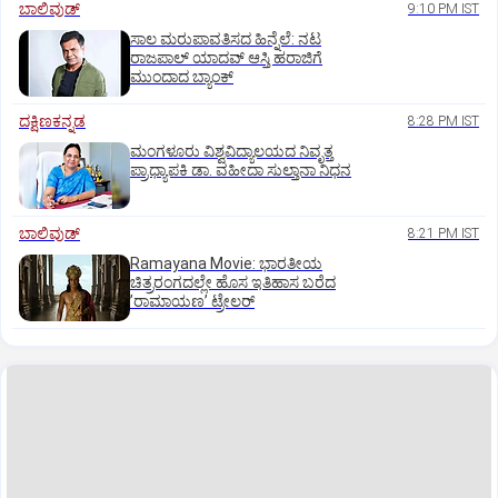
ಬಾಲಿವುಡ್‌
9:10 PM IST
ಸಾಲ ಮರುಪಾವತಿಸದ ಹಿನ್ನೆಲೆ: ನಟ
ರಾಜಪಾಲ್ ಯಾದವ್‌ ಆಸ್ತಿ ಹರಾಜಿಗೆ
ಮುಂದಾದ ಬ್ಯಾಂಕ್
ದಕ್ಷಿಣಕನ್ನಡ
8:28 PM IST
ಮಂಗಳೂರು ವಿಶ್ವವಿದ್ಯಾಲಯದ ನಿವೃತ್ತ
ಪ್ರಾಧ್ಯಾಪಕಿ ಡಾ. ವಹೀದಾ ಸುಲ್ತಾನಾ ನಿಧನ
ಬಾಲಿವುಡ್‌
8:21 PM IST
Ramayana Movie: ಭಾರತೀಯ
ಚಿತ್ರರಂಗದಲ್ಲೇ ಹೊಸ ಇತಿಹಾಸ ಬರೆದ
ʼರಾಮಾಯಣʼ ಟ್ರೇಲರ್