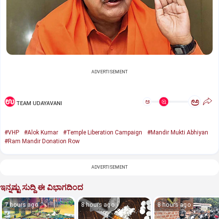
ADVERTISEMENT
ಅ
ಅ
TEAM UDAYAVANI
#VHP
#Alok Kumar
#Temple Liberation Campaign
#Mandir Mukti Abhiyan
#Ram Mandir Donation Row
ADVERTISEMENT
ಇನ್ನಷ್ಟು ಸುದ್ದಿ ಈ ವಿಭಾಗದಿಂದ
7 hours ago
8 hours ago
8 hours ago