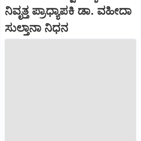
ನಿವೃತ್ತ ಪ್ರಾಧ್ಯಾಪಕಿ ಡಾ. ವಹೀದಾ
ಸುಲ್ತಾನಾ ನಿಧನ