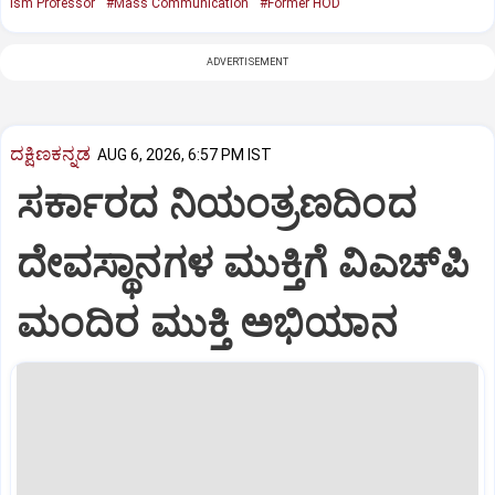
ism Professor
#Mass Communication
#Former HOD
ADVERTISEMENT
ದಕ್ಷಿಣಕನ್ನಡ
AUG 6, 2026, 6:57 PM IST
ಸರ್ಕಾರದ ನಿಯಂತ್ರಣದಿಂದ
ದೇವಸ್ಥಾನಗಳ ಮುಕ್ತಿಗೆ ವಿಎಚ್‌ಪಿ
ಮಂದಿರ ಮುಕ್ತಿ ಅಭಿಯಾನ